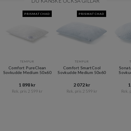
DU KANSKE OCKSÅ GILLAR
PRISMATCHAD
PRISMATCHAD
TEMPUR
TEMPUR
Comfort PureClean
Comfort SmartCool
Sonat
Sovkudde Medium 50x60
Sovkudde Medium 50x60
Sovku
1 898 kr​​
2 072 kr​​
1
Rek. pris 2 599 kr​​
Rek. pris 2 599 kr​​
Rek. p
Item
1
of
10