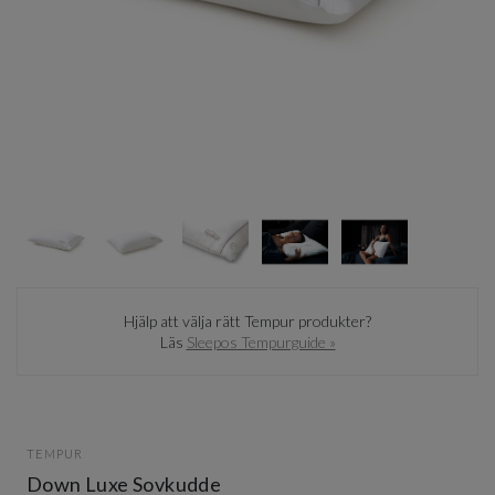
Item
1
of
5
Item
1
Hjälp att välja rätt Tempur produkter?
of
Läs
Sleepos Tempurguide »
5
TEMPUR
Down Luxe Sovkudde