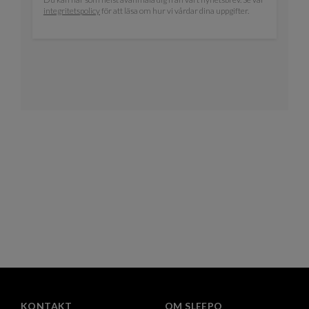
integritetspolicy
för att läsa om hur vi vårdar dina uppgifter.
KONTAKT
OM SLEEPO