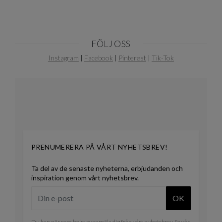
FÖLJ OSS
Instagram
|
Facebook
|
Pinterest
|
Tik-Tok
PRENUMERERA PÅ VÅRT NYHETSBREV!
Ta del av de senaste nyheterna, erbjudanden och
inspiration genom vårt nyhetsbrev.
OK
Du kan när som helst avanmäla dig från vårt nyhetsbrev. Se vår