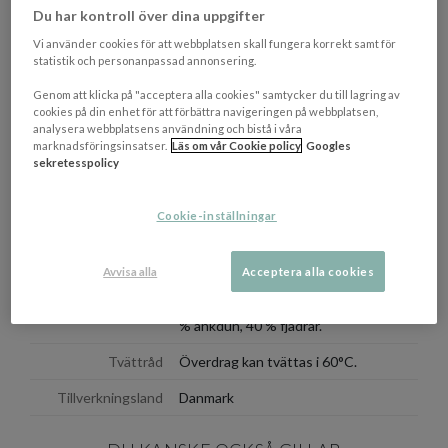
Du har kontroll över dina uppgifter
Fyllning: granulerat Tempur® skum.
Överdrag: 100% bomull.
Vi använder cookies för att webbplatsen skall fungera korrekt samt för
Överdragsfyllning: Dun och fjädermix. Downpass och
statistik och personanpassad annonsering.
Downafresh certifierat.
Genom att klicka på "acceptera alla cookies" samtycker du till lagring av
cookies på din enhet för att förbättra navigeringen på webbplatsen,
analysera webbplatsens användning och bistå i våra
OM VARUMÄRKET
Visa/d
marknadsföringsinsatser.
Läs om vår Cookie policy
Googles
sekretesspolicy
EGENSKAPER
Cookie-inställningar
Färgbeskrivning
Vit
Mått
60 x 50 cm
Avvisa alla
Acceptera alla cookies
Överdrag: 100 % bomull. Fyllning: 60
Materialbeskrivning
% ankdun, 40 % fjädrar.
Tvättråd
Överdrag kan tvättas i 60°C.
Tillverkningsland
Danmark