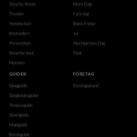
Shop by Room
Mors Dag
Trender
Fars dag
Hemma hos
Black Friday
Bestsellers
Jul
Presenttips
Alla Hjärtans Dag
Shop the look
Påsk
Moomin
GUIDER
FÖRETAG
Sängguide
Företagskund
Sängklädesguide
Tempurguide
Sömnguide
Mattguide
Bordsguide