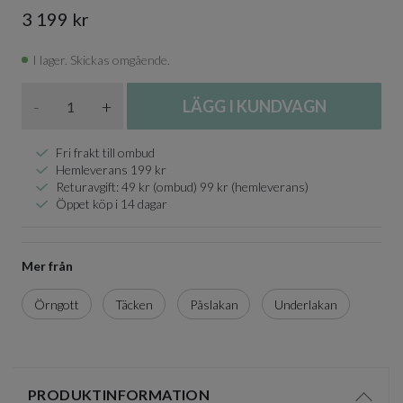
3 199 kr
I lager. Skickas omgående.
Antal
-
+
LÄGG I KUNDVAGN
Fri frakt till ombud
Hemleverans 199 kr
Returavgift: 49 kr (ombud) 99 kr (hemleverans)
Öppet köp i 14 dagar
Mer från
Örngott
Täcken
Påslakan
Underlakan
PRODUKTINFORMATION
Visa/d