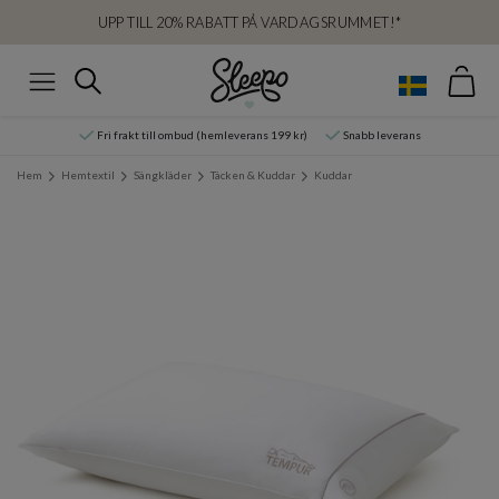
UPP TILL 20% RABATT PÅ VARDAGSRUMMET!*
Var
Sök
Meny
Fri frakt till ombud (hemleverans 199 kr)
Snabb leverans
Hem
Hemtextil
Sängkläder
Täcken & Kuddar
Kuddar