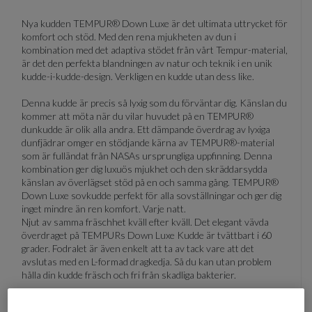
Nya kudden TEMPUR® Down Luxe är det ultimata uttrycket för
komfort och stöd. Med den rena mjukheten av dun i
kombination med det adaptiva stödet från vårt Tempur-material,
är det den perfekta blandningen av natur och teknik i en unik
kudde-i-kudde-design. Verkligen en kudde utan dess like.
Denna kudde är precis så lyxig som du förväntar dig. Känslan du
kommer att möta när du vilar huvudet på en TEMPUR®
dunkudde är olik alla andra. Ett dämpande överdrag av lyxiga
dunfjädrar omger en stödjande kärna av TEMPUR®-material
som är fulländat från NASAs ursprungliga uppfinning. Denna
kombination ger dig luxuös mjukhet och den skräddarsydda
känslan av överlägset stöd på en och samma gång. TEMPUR®
Down Luxe sovkudde perfekt för alla sovställningar och ger dig
inget mindre än ren komfort. Varje natt.
Njut av samma fräschhet kväll efter kväll. Det elegant vävda
överdraget på TEMPURs Down Luxe Kudde är tvättbart i 60
grader. Fodralet är även enkelt att ta av tack vare att det
avslutas med en L-formad dragkedja. Så du kan utan problem
hålla din kudde fräsch och fri från skadliga bakterier.
Material