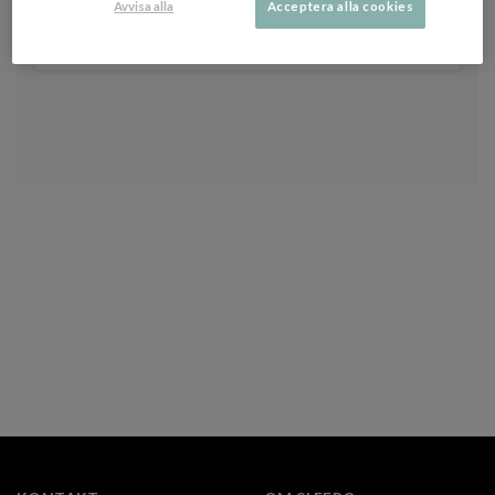
Du kan när som helst avanmäla dig från vårt nyhetsbrev. Se vår
Avvisa alla
Acceptera alla cookies
integritetspolicy
för att läsa om hur vi vårdar dina uppgifter.