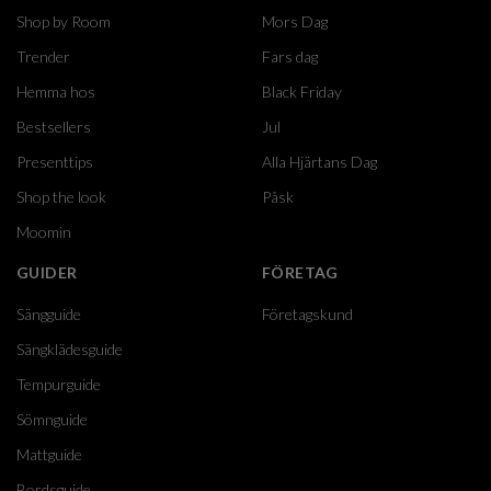
Shop by Room
Mors Dag
Trender
Fars dag
Hemma hos
Black Friday
Bestsellers
Jul
Presenttips
Alla Hjärtans Dag
Shop the look
Påsk
Moomin
GUIDER
FÖRETAG
Sängguide
Företagskund
Sängklädesguide
Tempurguide
Sömnguide
Mattguide
Bordsguide