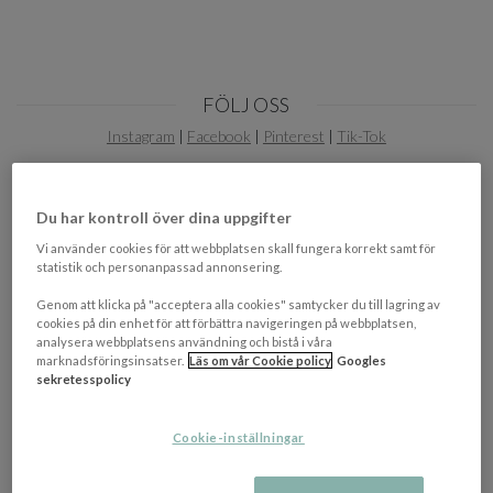
FÖLJ OSS
Instagram
|
Facebook
|
Pinterest
|
Tik-Tok
Du har kontroll över dina uppgifter
Vi använder cookies för att webbplatsen skall fungera korrekt samt för
statistik och personanpassad annonsering.
Genom att klicka på "acceptera alla cookies" samtycker du till lagring av
cookies på din enhet för att förbättra navigeringen på webbplatsen,
PRENUMERERA PÅ VÅRT NYHETSBREV!
analysera webbplatsens användning och bistå i våra
marknadsföringsinsatser.
Läs om vår Cookie policy
Googles
Ta del av de senaste nyheterna, erbjudanden och
sekretesspolicy
inspiration genom vårt nyhetsbrev.
Cookie-inställningar
OK