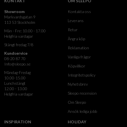
KONTAKT
OM SLEEPO
Showroom
Kontakta oss
Markvardsgatan 9
Leverans
113 53 Stockholm
Retur
Mån - Fre: 10.00 - 17.00
Helgfria vardagar
Ångra köp
Stängt fredag 7/8
Reklamation
Kundservice
Vanliga frågor
08-20 87 70
Info@sleepo.se
Köpvillkor
Måndag-Fredag
Integritetspolicy
10.00-15.00
Lunchstängt
Nyhetsbrev
12.00 - 13.00
Sleepo recension
Helgfria vardagar
Om Sleepo
Ansök lediga jobb
INSPIRATION
HOLIDAY