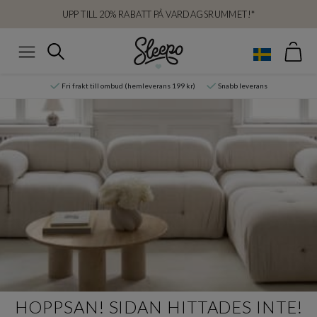
UPP TILL 20% RABATT PÅ VARDAGSRUMMET!*
Var
Sök
Meny
Fri frakt till ombud (hemleverans 199 kr)
Snabb leverans
HOPPSAN! SIDAN HITTADES INTE!