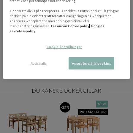
statistik och personanpassad annonsering.
Färgbeskrivning
Light Grey/Grå
Genom att klicka på "acceptera alla cookies" samtycker du till lagring av
Mått
(HxBxD): 89x279x81 cm
cookies på din enhet för att förbättra navigeringen på webbplatsen,
analysera webbplatsens användning och bistå i våra
marknadsföringsinsatser.
Läs om vår Cookie policy
Googles
Sittdjup
52 cm
sekretesspolicy
Aluminium, Textilene, Olefin,
Materialbeskrivning
Nonwood
Cookie-inställningar
Sittdyna
Ingår
Avvisa alla
Acceptera alla cookies
Stomme
Aluminium
Tillverkningsland
Kina
DU KANSKE OCKSÅ GILLAR
NEW
-25%
PRISMATCHAD