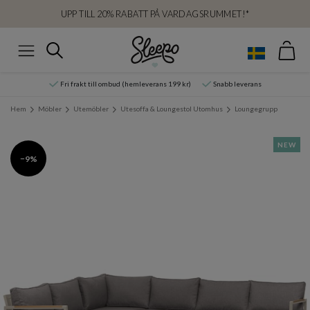
UPP TILL 20% RABATT PÅ VARDAGSRUMMET!*
Var
Sök
Meny
Fri frakt till ombud (hemleverans 199 kr)
Snabb leverans
Hem
Möbler
Utemöbler
Utesoffa & Loungestol Utomhus
Loungegrupp
NEW
−9%