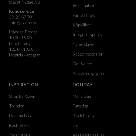
Stängt fredag 7/8
Reklamation
Kundservice
Vanliga frågor
08-20 87 70
Info@sleepo.se
Köpvillkor
Måndag-Fredag
Integritetspolicy
10.00-15.00
Lunchstängt
Nyhetsbrev
12.00 - 13.00
Sleepo recension
Helgfria vardagar
Om Sleepo
Ansök lediga jobb
INSPIRATION
HOLIDAY
Shop by Room
Mors Dag
Trender
Fars dag
Hemma hos
Black Friday
Bestsellers
Jul
Presenttips
Alla Hjärtans Dag