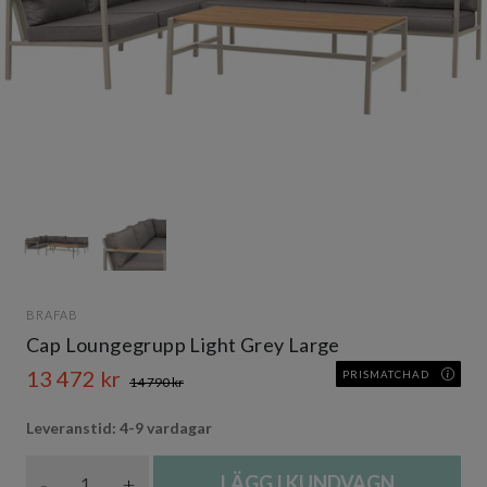
Item
1
of
2
Item
1
BRAFAB
of
Cap Loungegrupp Light Grey Large
2
13 472 kr
PRISMATCHAD
14 790 kr
Leveranstid: 4-9 vardagar
Antal
-
+
LÄGG I KUNDVAGN