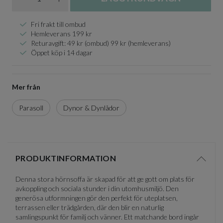
Fri frakt till ombud
Hemleverans 199 kr
Returavgift: 49 kr (ombud) 99 kr (hemleverans)
Öppet köp i 14 dagar
Mer från
Parasoll
Dynor & Dynlådor
PRODUKTINFORMATION
Visa/d
Denna stora hörnsoffa är skapad för att ge gott om plats för
avkoppling och sociala stunder i din utomhusmiljö. Den
generösa utformningen gör den perfekt för uteplatsen,
terrassen eller trädgården, där den blir en naturlig
samlingspunkt för familj och vänner. Ett matchande bord ingår