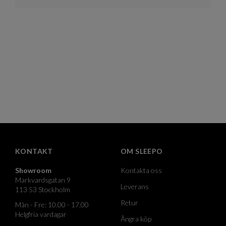
KONTAKT
OM SLEEPO
Showroom
Kontakta oss
Markvardsgatan 9
Leverans
113 53 Stockholm
Retur
Mån - Fre: 10.00 - 17.00
Helgfria vardagar
Ångra köp