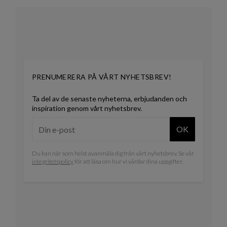
PRENUMERERA PÅ VÅRT NYHETSBREV!
Ta del av de senaste nyheterna, erbjudanden och
inspiration genom vårt nyhetsbrev.
OK
Du kan när som helst avanmäla dig från vårt nyhetsbrev. Se vår
integritetspolicy
för att läsa om hur vi vårdar dina uppgifter.