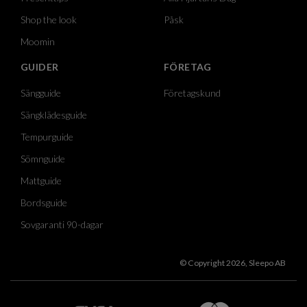
Shop the look
Påsk
Moomin
GUIDER
FÖRETAG
Sängguide
Företagskund
Sängklädesguide
Tempurguide
Sömnguide
Mattguide
Bordsguide
Sovgaranti 90-dagar
© Copyright 2026, Sleepo AB