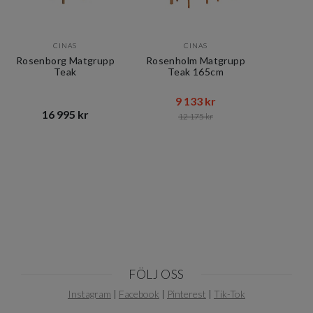
CINAS
CINAS
Rosenborg Matgrupp
Rosenholm Matgrupp
Teak
Teak 165cm
9 133 kr​​
16 995 kr​​
12 175 kr​​
Item
1
of
2
FÖLJ OSS
Instagram
|
Facebook
|
Pinterest
|
Tik-Tok