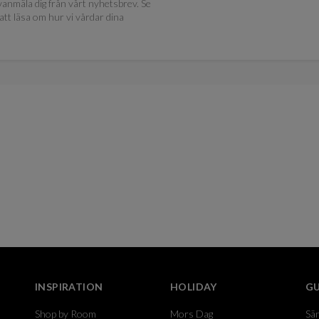
anmäla dig från vårt nyhetsbrev. Se
att läsa om hur vi vårdar dina
INSPIRATION
HOLIDAY
GU
Shop by Room
Mors Dag
Sä