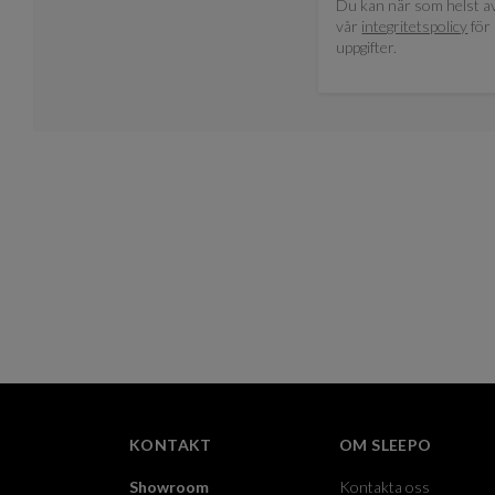
Du kan när som helst av
vår
integritetspolicy
för 
uppgifter.
KONTAKT
OM SLEEPO
Showroom
Kontakta oss