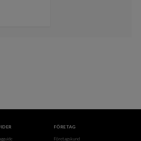
IDER
FÖRETAG
ngguide
Företagskund