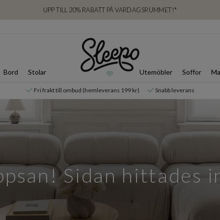
UPP TILL 20% RABATT PÅ VARDAGSRUMMET!*
Bord
Stolar
Utemöbler
Soffor
Ma
Fri frakt till ombud (hemleverans 199 kr)
Snabb leverans
psan! Sidan hittades i