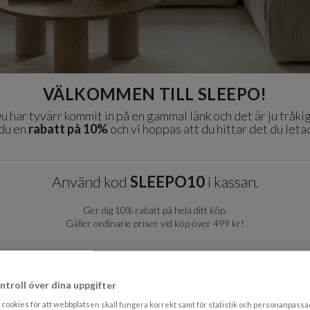
VÄLKOMMEN TILL SLEEPO!
u har tyvärr kommit in på en gammal länk och det är ju tråkig
 du en
rabatt på 10%
och vi hoppas att du hittar det du leta
Använd kod
SLEEPO10
i kassan.
Ger dig 10% rabatt på hela ditt köp.
Gäller ordinarie priser vid köp över 499 kr!
Till startsidan
ntroll över dina uppgifter
Kampanjer
cookies för att webbplatsen skall fungera korrekt samt för statistik och personanpass