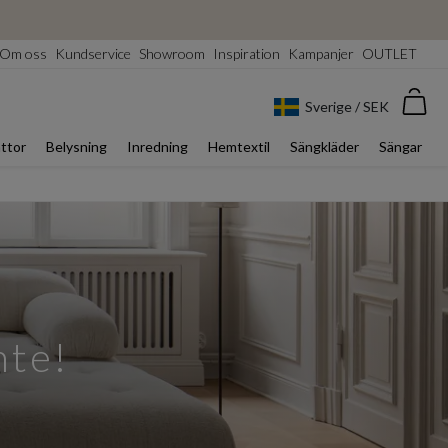
Om oss
Kundservice
Showroom
Inspiration
Kampanjer
OUTLET
Var
Sverige / SEK
ttor
Belysning
Inredning
Hemtextil
Sängkläder
Sängar
nte!