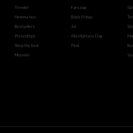
Trender
Fars dag
Sä
Hemma hos
Black Friday
Te
Bestsellers
Jul
Sö
Presenttips
Alla Hjärtans Dag
Ma
Shop the look
Påsk
Bo
Moomin
So