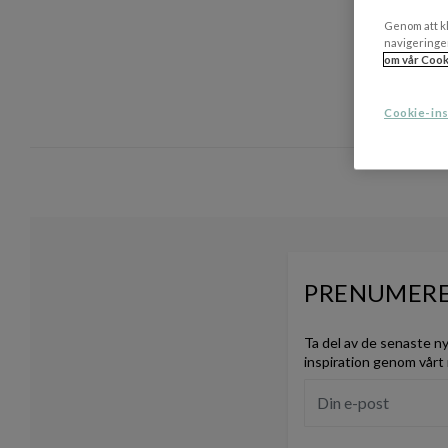
Genom att kl
navigeringe
om vår Cook
Cookie-ins
PRENUMERE
Ta del av de senaste n
inspiration genom vårt