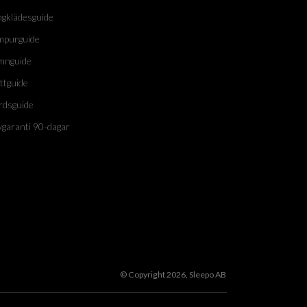
ngklädesguide
mpurguide
mnguide
ttguide
rdsguide
vgaranti 90-dagar
© Copyright 2026, Sleepo AB