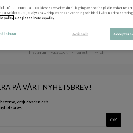
Nyheter
icka på "acceptera alla cookies" samtycker du till lagring av cookies på din enhet för att
n på webbplatsen, analysera webbplatsens användning och bistå i våra marknadsföring
ie policy
Googles sekretesspolicy
tällningar
Avvisa alla
Acceptera 
FÖLJ OSS
Instagram
|
Facebook
|
Pinterest
|
Tik-Tok
RA PÅ VÅRT NYHETSBREV!
yheterna, erbjudanden och
 nyhetsbrev.
OK