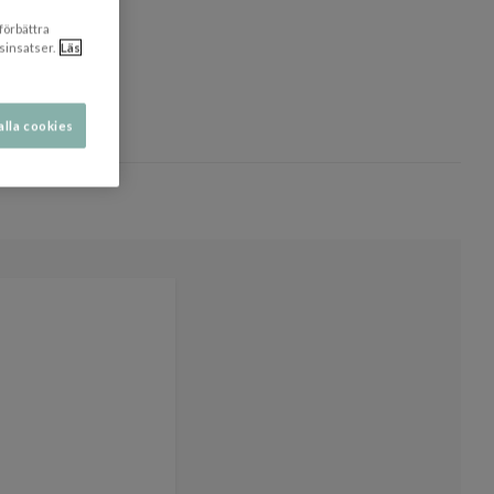
 förbättra
sinsatser.
Läs
alla cookies