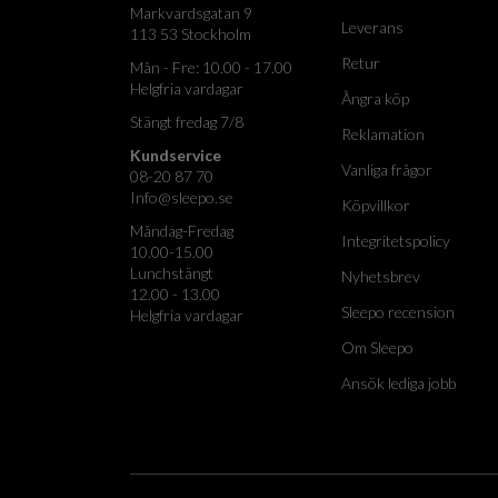
Markvardsgatan 9
Leverans
113 53 Stockholm
Retur
Mån - Fre: 10.00 - 17.00
Helgfria vardagar
Ångra köp
Stängt fredag 7/8
Reklamation
Kundservice
Vanliga frågor
08-20 87 70
Info@sleepo.se
Köpvillkor
Måndag-Fredag
Integritetspolicy
10.00-15.00
Lunchstängt
Nyhetsbrev
12.00 - 13.00
Sleepo recension
Helgfria vardagar
Om Sleepo
Ansök lediga jobb