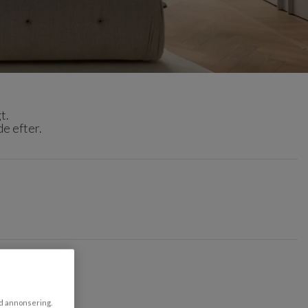
t.
de efter.
ad annonsering.