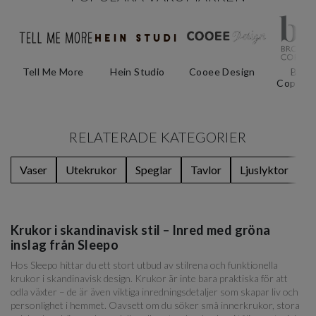
Tell Me More
Hein Studio
Cooee Design
Bros
Copenh
RELATERADE KATEGORIER
Vaser
Utekrukor
Speglar
Tavlor
Ljuslyktor
L
Krukor i skandinavisk stil – Inred med gröna
inslag från Sleepo
Hos Sleepo hittar du ett stort utbud av stilrena och funktionella
krukor i skandinavisk design. Krukor är inte bara praktiska för att
odla växter – de är även viktiga inredningsdetaljer som skapar liv och
personlighet i hemmet. Oavsett om du söker små innerkrukor, stora