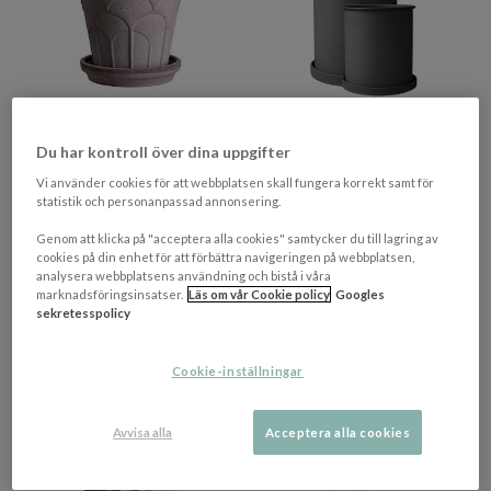
+ 3 varianter
Du har kontroll över dina uppgifter
BERGS POTTER
DBKD
Vi använder cookies för att webbplatsen skall fungera korrekt samt för
Fleur Kruka med Fat Raw
Plant Pot Kruka Brown 2-
statistik och personanpassad annonsering.
Grey Ø25
pack
Genom att klicka på "acceptera alla cookies" samtycker du till lagring av
cookies på din enhet för att förbättra navigeringen på webbplatsen,
540 kr​​
1 059 kr​​
analysera webbplatsens användning och bistå i våra
marknadsföringsinsatser.
Läs om vår Cookie policy
Googles
Rek. pris 720 kr​​
Rek. pris 1 399 kr​​
sekretesspolicy
I lager
I lager
PRISMATCHAD
Cookie-inställningar
Avvisa alla
Acceptera alla cookies