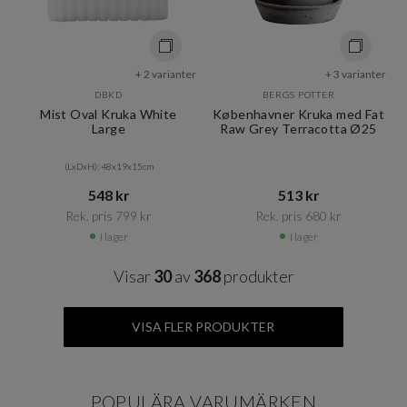
+ 2 varianter
+ 3 varianter
DBKD
BERGS POTTER
Mist Oval Kruka White
Københavner Kruka med Fat
Large
Raw Grey Terracotta Ø25
(LxDxH): 48x19x15cm
548 kr​​
513 kr​​
Rek. pris 799 kr​​
Rek. pris 680 kr​​
I lager
I lager
Visar
30
av
368
produkter
VISA FLER PRODUKTER
POPULÄRA VARUMÄRKEN