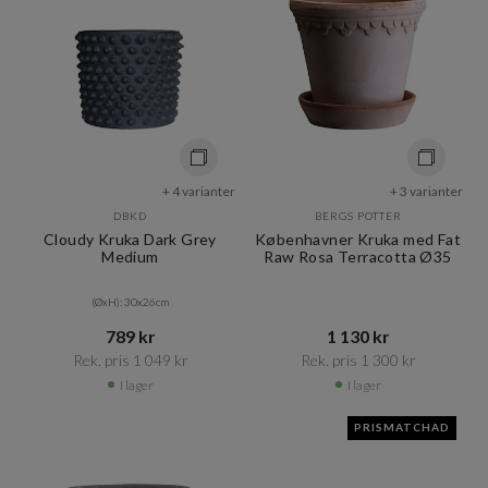
+ 4 varianter
+ 3 varianter
DBKD
BERGS POTTER
Cloudy Kruka Dark Grey
Københavner Kruka med Fat
Medium
Raw Rosa Terracotta Ø35
(ØxH): 30x26cm
789 kr​​
1 130 kr​​
Rek. pris 1 049 kr​​
Rek. pris 1 300 kr​​
I lager
I lager
PRISMATCHAD