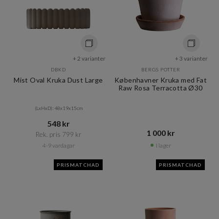
+ 2 varianter
+ 3 varianter
DBKD
BERGS POTTER
Mist Oval Kruka Dust Large
Københavner Kruka med Fat
Raw Rosa Terracotta Ø30
(LxHxD): 48x19x15cm
548 kr​​
1 000 kr​​
Rek. pris 799 kr​​
4-9 vardagar
I lager
PRISMATCHAD
PRISMATCHAD