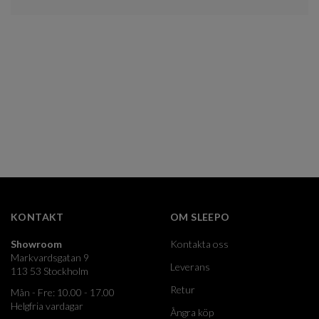
KONTAKT
OM SLEEPO
Showroom
Kontakta oss
Markvardsgatan 9
Leverans
113 53 Stockholm
Retur
Mån - Fre: 10.00 - 17.00
Helgfria vardagar
Ångra köp