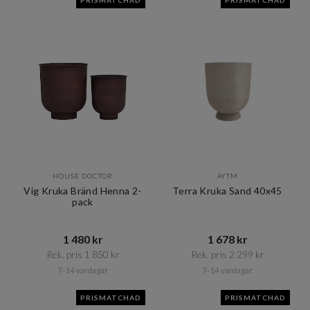
PRISMATCHAD
PRISMATCHAD
HOUSE DOCTOR
AYTM
Vig Kruka Bränd Henna 2-
Terra Kruka Sand 40x45
pack
1 480 kr​​
1 678 kr​​
Rek. pris 1 850 kr​​
Rek. pris 2 299 kr​​
7-14 vardagar
7-14 vardagar
PRISMATCHAD
PRISMATCHAD