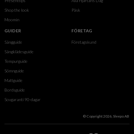
Presenttips
Alla Hjärtans Dag
Shop the look
Påsk
Moomin
GUIDER
FÖRETAG
Sängguide
Företagskund
Sängklädesguide
Tempurguide
Sömnguide
Mattguide
Bordsguide
Sovgaranti 90-dagar
© Copyright 2026, Sleepo AB