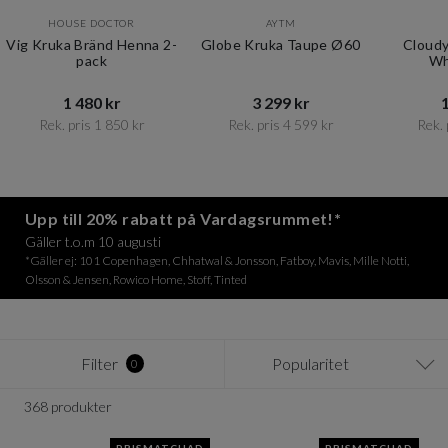
HOUSE DOCTOR
AYTM
Vig Kruka Bränd Henna 2-
Globe Kruka Taupe Ø60
Cloudy
pack
Wh
1 480 kr​​
3 299 kr​​
1
Rek. pris 1 850 kr​​
Rek. pris 4 599 kr​​
Rek. 
Item
1
of
12
Upp till 20% rabatt på Vardagsrummet!*
Gäller t.o.m 10 augusti
*Gäller ej: 101 Copenhagen, Chhatwal & Jonsson, Fatboy, Mavis, Mille Notti,
Olsson & Jensen, Rowico Home, Stoff, Tinted
Filter
Popularitet
0
368 produkter