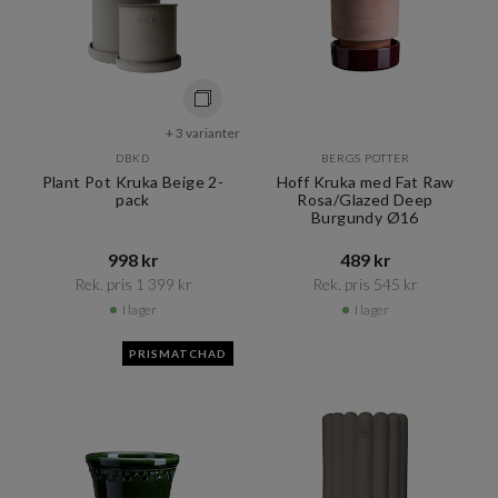
+ 3 varianter
DBKD
BERGS POTTER
Plant Pot Kruka Beige 2-
Hoff Kruka med Fat Raw
pack
Rosa/Glazed Deep
Burgundy Ø16
998 kr​​
489 kr​​
Rek. pris 1 399 kr​​
Rek. pris 545 kr​​
I lager
I lager
PRISMATCHAD