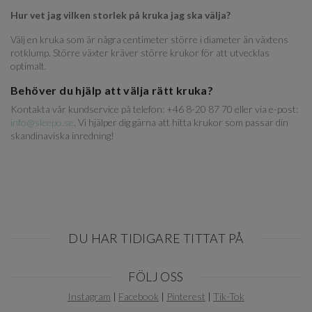
Hur vet jag vilken storlek på kruka jag ska välja?
Välj en kruka som är några centimeter större i diameter än växtens
rotklump. Större växter kräver större krukor för att utvecklas
optimalt.
Behöver du hjälp att välja rätt kruka?
Kontakta vår kundservice på telefon: +46 8-20 87 70 eller via e-post:
info@sleepo.se
. Vi hjälper dig gärna att hitta krukor som passar din
skandinaviska inredning!
DU HAR TIDIGARE TITTAT PÅ
Item
FÖLJ OSS
1
of
Instagram
|
Facebook
|
Pinterest
|
Tik-Tok
0