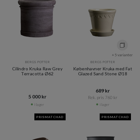
+ 5 varianter
BERGS POTTER
BERGS POTTER
Cilindro Kruka Raw Grey
Københavner Kruka med Fat
Terracotta Ø62
Glazed Sand Stone Ø18
689 kr​​
5 000 kr​​
Rek. pris 760 kr​​
I lager
I lager
PRISMATCHAD
PRISMATCHAD