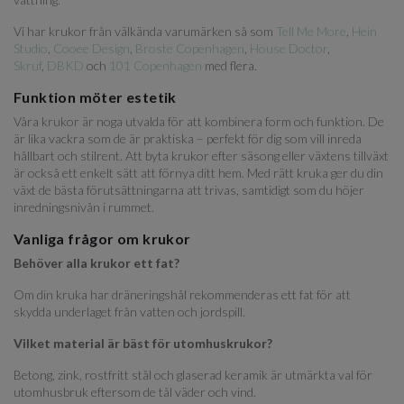
Vi har krukor från välkända varumärken så som
Tell Me More
,
Hein
Studio
,
Cooee Design
,
Broste Copenhagen
,
House Doctor
,
Skruf
,
DBKD
och
101 Copenhagen
med flera.
Funktion möter estetik
Våra krukor är noga utvalda för att kombinera form och funktion. De
är lika vackra som de är praktiska – perfekt för dig som vill inreda
hållbart och stilrent. Att byta krukor efter säsong eller växtens tillväxt
är också ett enkelt sätt att förnya ditt hem. Med rätt kruka ger du din
växt de bästa förutsättningarna att trivas, samtidigt som du höjer
inredningsnivån i rummet.
Vanliga frågor om krukor
Behöver alla krukor ett fat?
Om din kruka har dräneringshål rekommenderas ett fat för att
skydda underlaget från vatten och jordspill.
Vilket material är bäst för utomhuskrukor?
Betong, zink, rostfritt stål och glaserad keramik är utmärkta val för
utomhusbruk eftersom de tål väder och vind.