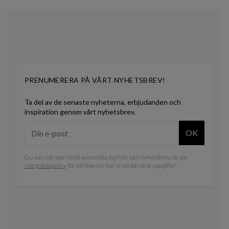
PRENUMERERA PÅ VÅRT NYHETSBREV!
Ta del av de senaste nyheterna, erbjudanden och
inspiration genom vårt nyhetsbrev.
OK
Du kan när som helst avanmäla dig från vårt nyhetsbrev. Se vår
integritetspolicy
för att läsa om hur vi vårdar dina uppgifter.