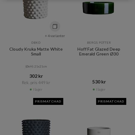
+ 4 varianter
DBKD
BERGS POTTER
Cloudy Kruka Matte White
Hoff Fat Glazed Deep
Small
Emerald Green Ø30
(ØxH): 21x21cm
302 kr​​
530 kr​​
Rek. pris 449 kr​​
I lager
I lager
PRISMATCHAD
PRISMATCHAD