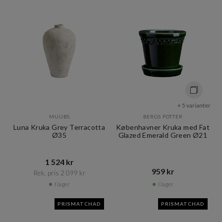
+ 5 varianter
MUUBS
BERGS POTTER
Luna Kruka Grey Terracotta
Københavner Kruka med Fat
Ø35
Glazed Emerald Green Ø21
1 524 kr​​
959 kr​​
Rek. pris 2 099 kr​​
I lager
I lager
PRISMATCHAD
PRISMATCHAD