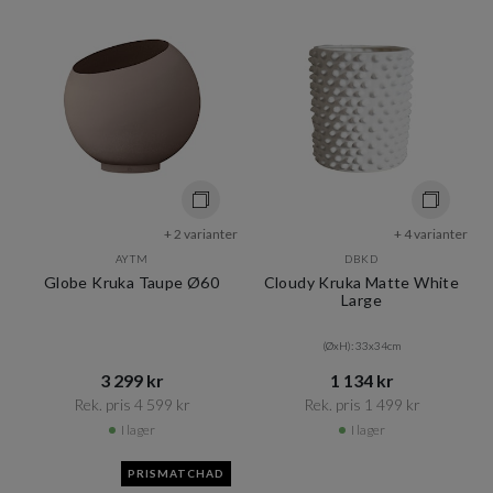
+ 2 varianter
+ 4 varianter
AYTM
DBKD
Globe Kruka Taupe Ø60
Cloudy Kruka Matte White
Large
(ØxH): 33x34cm
3 299 kr​​
1 134 kr​​
Rek. pris 4 599 kr​​
Rek. pris 1 499 kr​​
I lager
I lager
PRISMATCHAD