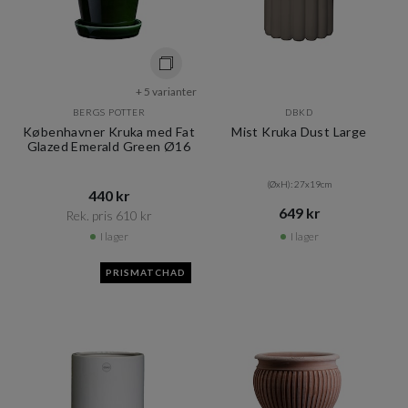
+ 5 varianter
BERGS POTTER
DBKD
Københavner Kruka med Fat
Mist Kruka Dust Large
Glazed Emerald Green Ø16
(ØxH): 27x19cm
440 kr​​
649 kr​​
Rek. pris 610 kr​​
I lager
I lager
PRISMATCHAD