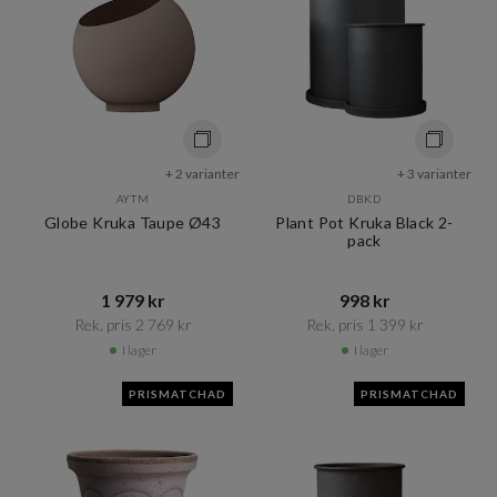
+ 2 varianter
+ 3 varianter
AYTM
DBKD
Globe Kruka Taupe Ø43
Plant Pot Kruka Black 2-
pack
1 979 kr​​
998 kr​​
Rek. pris 2 769 kr​​
Rek. pris 1 399 kr​​
I lager
I lager
PRISMATCHAD
PRISMATCHAD