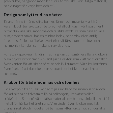
golvkrukor, hängande modeller eller utomhuskrukor i tåliga material,
har vi något för varje hem och stil.
Design som lyfter dina växter
Krukor finns i många olika former, färger och material – allt från
keramik och terrakotta till betong, metall och glas. I vårt sortiment
hittar du klassiska, moderna och rustika modeller som passar i alla
rum, oavsett om du har en minimalistisk, bohemisk eller lantlig
inredning. En kruka i beige, svart eller vit färg skapar en lugn och
harmonisk känsla i sann skandinavisk anda.
För att skapa dynamik i din inredning kan du kombinera flera krukor i
olika höjder och former. Använd gärna växter som klättrar eller faller
över kanten för att skapa rörelse och liv i rummet. Våra krukor finns
även i set, så att du enkelt kan skapa ett enhetligt uttryck i hela
hemmet.
Krukor för både inomhus och utomhus
Hos Sleepo hittar du krukor som passar både för inomhusbruk och
för att skapa en trivsam miljö på balkongen, uteplatsen eller i
trädgården. Satsa på vädertåliga material som betong, zink eller rostfri
metall för hållbarhet året runt. Vi erbjuder även krukor med fat,
dräneringshål och modeller på ben som lyfter växten och underlättar
vattning.