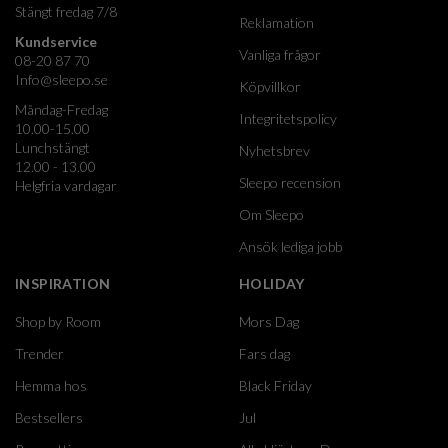
Stängt fredag 7/8
Reklamation
Kundservice
Vanliga frågor
08-20 87 70
Info@sleepo.se
Köpvillkor
Måndag-Fredag
Integritetspolicy
10.00-15.00
Lunchstängt
Nyhetsbrev
12.00 - 13.00
Sleepo recension
Helgfria vardagar
Om Sleepo
Ansök lediga jobb
INSPIRATION
HOLIDAY
Shop by Room
Mors Dag
Trender
Fars dag
Hemma hos
Black Friday
Bestsellers
Jul