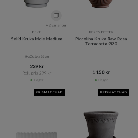
+ 2 varianter
DBKD
BERGS POTTER
Solid Kruka Mole Medium
Piccolina Kruka Raw Rosa
Terracotta Ø30
(HxØ): 16 x 16 cm
239 kr​​
1 150 kr​​
Rek. pris 299 kr​​
I lager
I lager
PRISMATCHAD
PRISMATCHAD