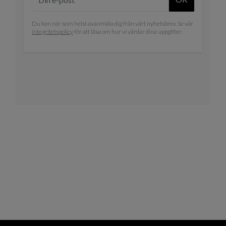
Du kan när som helst avanmäla dig från vårt nyhetsbrev. Se vår
integritetspolicy
för att läsa om hur vi vårdar dina uppgifter.