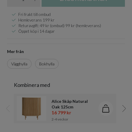
Fri frakt till ombud
Hemleverans 199 kr
Returavgift: 49 kr (ombud) 99 kr (hemleverans)
Öppet köp i 14 dagar
Mer från
Vägghylla
Bokhylla
Kombinera med
Alice Skåp Natural
Oak 125cm
Lägg i kund
16 799 kr
Föregående
Näst
2-4 veckor
Item