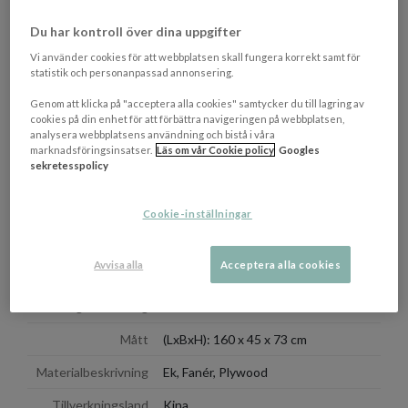
Hyllplan djup: 35.1 cm
Hyllplan avstånd: 15.3/22.3 cm
Du har kontroll över dina uppgifter
Viktkapacitet låda: 5 kg
Låda bredd: 58 cm
Vi använder cookies för att webbplatsen skall fungera korrekt samt för
Låda djup: 28 cm
statistik och personanpassad annonsering.
Låda höjd: 12 cm
Genom att klicka på "acceptera alla cookies" samtycker du till lagring av
Sideboardet kräver montering.
cookies på din enhet för att förbättra navigeringen på webbplatsen,
analysera webbplatsens användning och bistå i våra
marknadsföringsinsatser.
Läs om vår Cookie policy
Googles
NEDLADDNINGAR
sekretesspolicy
Visa/d
Cookie-inställningar
OM VARUMÄRKET
Visa/d
Avvisa alla
Acceptera alla cookies
EGENSKAPER
Färgbeskrivning
Natural Oak
Mått
(LxBxH): 160 x 45 x 73 cm
Materialbeskrivning
Ek, Fanér, Plywood
Tillverkningsland
Kina