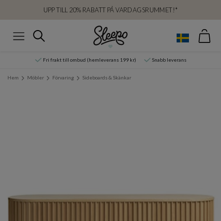
UPP TILL 20% RABATT PÅ VARDAGSRUMMET!*
Var
Sök
Meny
Fri frakt till ombud (hemleverans 199 kr)
Snabb leverans
Hem
Möbler
Förvaring
Sideboards & Skänkar