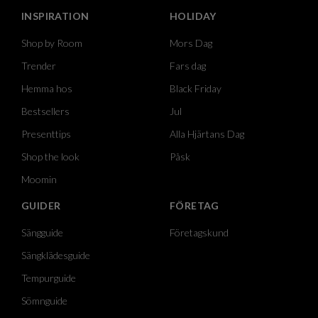
INSPIRATION
HOLIDAY
Shop by Room
Mors Dag
Trender
Fars dag
Hemma hos
Black Friday
Bestsellers
Jul
Presenttips
Alla Hjärtans Dag
Shop the look
Påsk
Moomin
GUIDER
FÖRETAG
Sängguide
Företagskund
Sängklädesguide
Tempurguide
Sömnguide