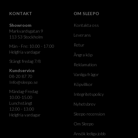
KONTAKT
OM SLEEPO
Showroom
Kontakta oss
Markvardsgatan 9
Leverans
113 53 Stockholm
Retur
Mån - Fre: 10.00 - 17.00
Helgfria vardagar
Ångra köp
Stängt fredag 7/8
Reklamation
Kundservice
Vanliga frågor
08-20 87 70
Info@sleepo.se
Köpvillkor
Måndag-Fredag
Integritetspolicy
10.00-15.00
Lunchstängt
Nyhetsbrev
12.00 - 13.00
Sleepo recension
Helgfria vardagar
Om Sleepo
Ansök lediga jobb