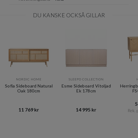
DU KANSKE OCKSÅ GILLAR
NORDIC HOME
SLEEPO COLLECTION
Sofia Sideboard Natural
Esme Sideboard Vitoljad
Herring
Oak 180cm
Ek 178cm
FS
5
11 769 kr​​
14 995 kr​​
Rek. p
Item
1
of
10