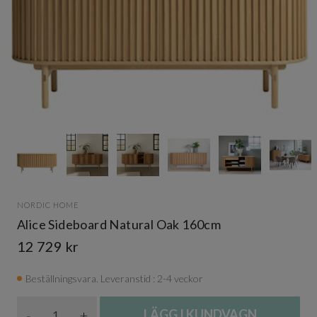
Item
1
of
14
Item
1
NORDIC HOME
of
Alice Sideboard Natural Oak 160cm
14
12 729 kr
Beställningsvara. Leveranstid : 2-4 veckor
Antal
-
+
LÄGG I KUNDVAGN