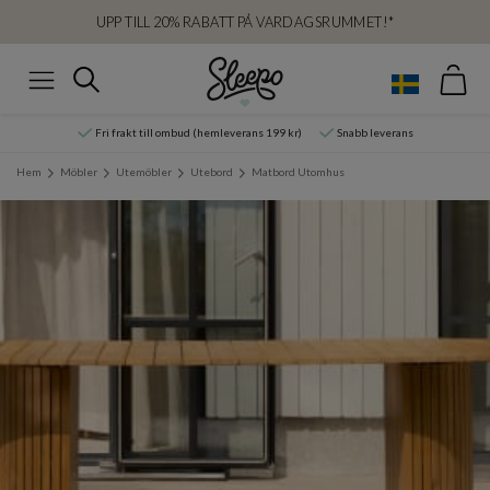
UPP TILL 20% RABATT PÅ VARDAGSRUMMET!*
Var
Sök
Meny
Fri frakt till ombud (hemleverans 199 kr)
Snabb leverans
Hem
Möbler
Utemöbler
Utebord
Matbord Utomhus