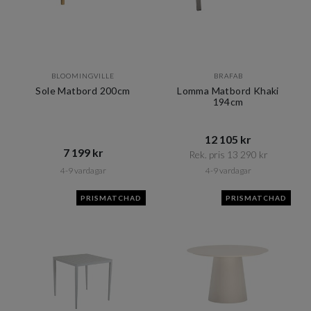
BLOOMINGVILLE
BRAFAB
Sole Matbord 200cm
Lomma Matbord Khaki
194cm
12 105 kr​​
7 199 kr​​
Rek. pris 13 290 kr​​
4-9 vardagar
4-9 vardagar
PRISMATCHAD
PRISMATCHAD