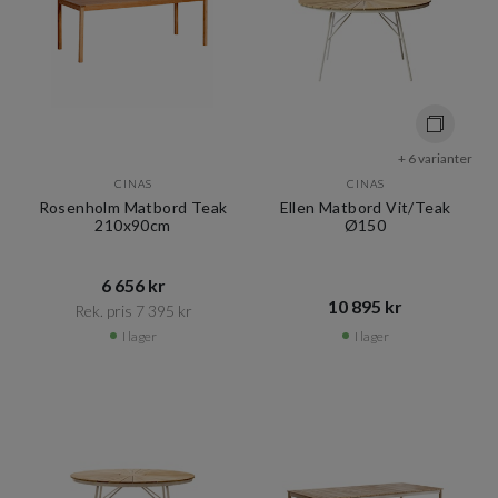
+ 6 varianter
CINAS
CINAS
Rosenholm Matbord Teak
Ellen Matbord Vit/Teak
210x90cm
Ø150
6 656 kr​​
10 895 kr​​
Rek. pris 7 395 kr​​
I lager
I lager