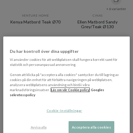
+ 6 varianter
VENTURE HOME
CINAS
Kenya Matbord Teak Ø70
Ellen Matbord Sandy
Grey/Teak Ø130
1 517 kr​​
8 595 kr​​
Rek. pris 1 995 kr​​
Du har kontroll över dina uppgifter
4-9 vardagar
4-9 vardagar
Vi använder cookies för att webbplatsen skall fungera korrekt samt för
statistik och personanpassad annonsering.
NEW
NEW
Genom att klicka på "acceptera alla cookies" samtycker du till lagring av
cookies på din enhet för att förbättra navigeringen på webbplatsen,
analysera webbplatsens användning och bistå i våra
marknadsföringsinsatser.
Läs om vår Cookie policy
Googles
sekretesspolicy
Cookie-inställningar
Avvisa alla
Acceptera alla cookies