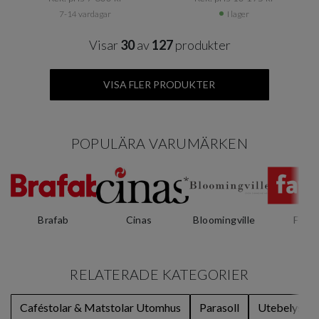
7-14 vardagar
I lager
Visar
30
av
127
produkter
VISA FLER PRODUKTER
POPULÄRA VARUMÄRKEN
Brafab
Cinas
Bloomingville
Fatb
RELATERADE KATEGORIER
Caféstolar & Matstolar Utomhus
Parasoll
Utebelysnin