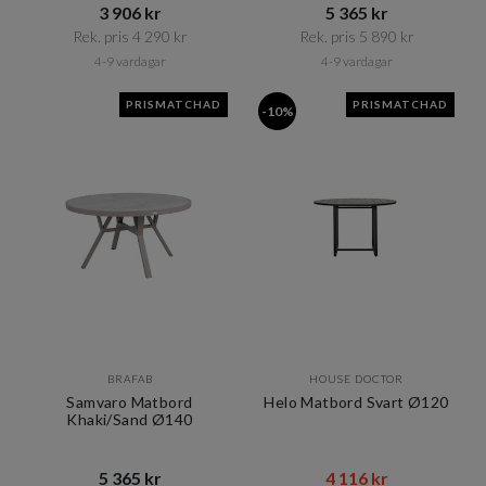
3 906 kr​​
5 365 kr​​
Rek. pris 4 290 kr​​
Rek. pris 5 890 kr​​
4-9 vardagar
4-9 vardagar
PRISMATCHAD
PRISMATCHAD
-10%
BRAFAB
HOUSE DOCTOR
Samvaro Matbord
Helo Matbord Svart Ø120
Khaki/Sand Ø140
5 365 kr​​
4 116 kr​​