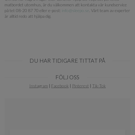
matbordet utomhus, är du välkommen att kontakta vår kundservice
på tel: 08-20 87 70 eller e-post:
info@sleepo.se
. Vårt team av experter
är alltid redo att hjälpa dig.
DU HAR TIDIGARE TITTAT PÅ
Item
FÖLJ OSS
1
of
Instagram
|
Facebook
|
Pinterest
|
Tik-Tok
0