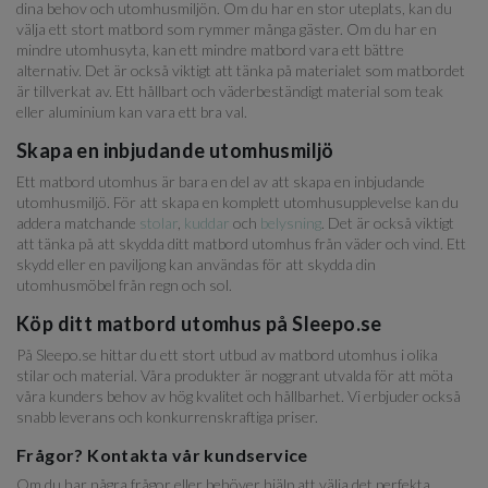
dina behov och utomhusmiljön. Om du har en stor uteplats, kan du
välja ett stort matbord som rymmer många gäster. Om du har en
mindre utomhusyta, kan ett mindre matbord vara ett bättre
alternativ. Det är också viktigt att tänka på materialet som matbordet
är tillverkat av. Ett hållbart och väderbeständigt material som teak
eller aluminium kan vara ett bra val.
Skapa en inbjudande utomhusmiljö
Ett matbord utomhus är bara en del av att skapa en inbjudande
utomhusmiljö. För att skapa en komplett utomhusupplevelse kan du
addera matchande
stolar
,
kuddar
och
belysning
. Det är också viktigt
att tänka på att skydda ditt matbord utomhus från väder och vind. Ett
skydd eller en paviljong kan användas för att skydda din
utomhusmöbel från regn och sol.
Köp ditt matbord utomhus på Sleepo.se
På Sleepo.se hittar du ett stort utbud av matbord utomhus i olika
stilar och material. Våra produkter är noggrant utvalda för att möta
våra kunders behov av hög kvalitet och hållbarhet. Vi erbjuder också
snabb leverans och konkurrenskraftiga priser.
Frågor? Kontakta vår kundservice
Om du har några frågor eller behöver hjälp att välja det perfekta