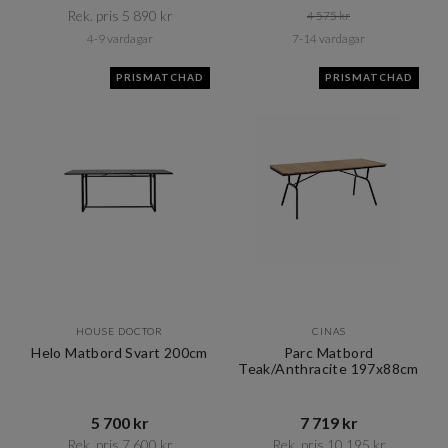
Rek. pris 5 890 kr​​
4 575 kr​​
4-9 vardagar
7-14 vardagar
PRISMATCHAD
PRISMATCHAD
HOUSE DOCTOR
CINAS
Helo Matbord Svart 200cm
Parc Matbord
Teak/Anthracite 197x88cm
5 700 kr​​
7 719 kr​​
Rek. pris 7 600 kr​​
Rek. pris 10 195 kr​​