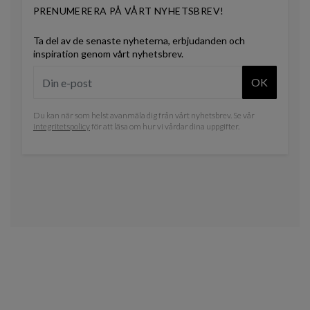
PRENUMERERA PÅ VÅRT NYHETSBREV!
Ta del av de senaste nyheterna, erbjudanden och
inspiration genom vårt nyhetsbrev.
OK
Du kan när som helst avanmäla dig från vårt nyhetsbrev. Se vår
integritetspolicy
för att läsa om hur vi vårdar dina uppgifter.