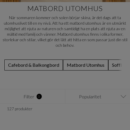
MATBORD UTOMHUS
När sommaren kommer och solen börjar skina, är det dags att ta
utomhuslivet till en ny nivå. Att ha ett matbord utomhus är en utmärkt
möjlighet att njuta av naturen och samtidigt ha en plats att njuta av en
måltid med familj och vänner. Matbord utomhus finns i olika former,
storlekar och stilar, vilket gör det lätt att hitta en som passar just din stil
och behov.
Cafebord & Balkongbord
Matbord Utomhus
Soffbor
Filter
Popularitet
0
127 produkter