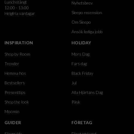
Lunchstängt
Nyhetsbrev
12.00 - 13.00
Sleepo recension
Helgfria vardagar
Om Sleepo
Ansök lediga jobb
INSPIRATION
HOLIDAY
Shop by Room
Mors Dag
Trender
Fars dag
Hemma hos
Black Friday
Bestsellers
Jul
Presenttips
Alla Hjärtans Dag
Shop the look
Påsk
Moomin
GUIDER
FÖRETAG
Sängguide
Företagskund