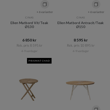
+ 6 varianter
+ 6 varianter
CINAS
CINAS
Ellen Matbord Vit/Teak
Ellen Matbord Antracit/Teak
Ø130
Ø150
6 850 kr​​
8 595 kr​​
Rek. pris 8 595 kr​​
Rek. pris 10 895 kr​​
4-9 vardagar
4-9 vardagar
PRISMATCHAD