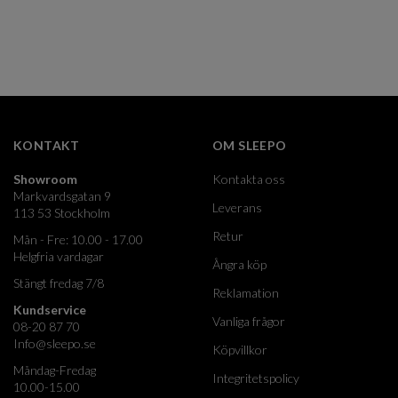
KONTAKT
OM SLEEPO
Showroom
Kontakta oss
Markvardsgatan 9
Leverans
113 53 Stockholm
Retur
Mån - Fre: 10.00 - 17.00
Helgfria vardagar
Ångra köp
Stängt fredag 7/8
Reklamation
Kundservice
Vanliga frågor
08-20 87 70
Info@sleepo.se
Köpvillkor
Måndag-Fredag
Integritetspolicy
10.00-15.00