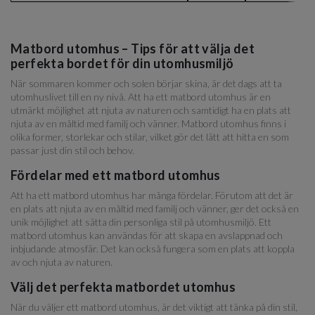
Matbord utomhus – Tips för att välja det
perfekta bordet för din utomhusmiljö
När sommaren kommer och solen börjar skina, är det dags att ta
utomhuslivet till en ny nivå. Att ha ett matbord utomhus är en
utmärkt möjlighet att njuta av naturen och samtidigt ha en plats att
njuta av en måltid med familj och vänner. Matbord utomhus finns i
olika former, storlekar och stilar, vilket gör det lätt att hitta en som
passar just din stil och behov.
Fördelar med ett matbord utomhus
Att ha ett matbord utomhus har många fördelar. Förutom att det är
en plats att njuta av en måltid med familj och vänner, ger det också en
unik möjlighet att sätta din personliga stil på utomhusmiljö. Ett
matbord utomhus kan användas för att skapa en avslappnad och
inbjudande atmosfär. Det kan också fungera som en plats att koppla
av och njuta av naturen.
Välj det perfekta matbordet utomhus
När du väljer ett matbord utomhus, är det viktigt att tänka på din stil,