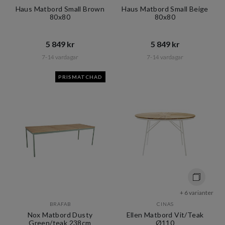
Haus Matbord Small Brown
Haus Matbord Small Beige
80x80
80x80
5 849 kr​​
5 849 kr​​
7-14 vardagar
7-14 vardagar
PRISMATCHAD
+ 6 varianter
BRAFAB
CINAS
Nox Matbord Dusty
Ellen Matbord Vit/Teak
Green/teak 238cm
Ø110