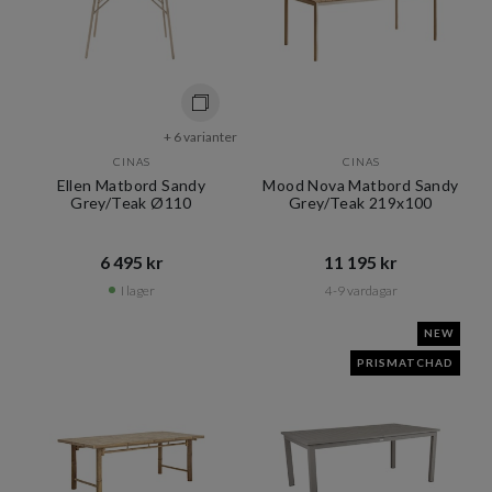
+ 6 varianter
CINAS
CINAS
Ellen Matbord Sandy
Mood Nova Matbord Sandy
Grey/Teak Ø110
Grey/Teak 219x100
6 495 kr​​
11 195 kr​​
I lager
4-9 vardagar
NEW
PRISMATCHAD