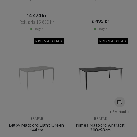
14 474 kr​​
6 495 kr​​
Rek. pris 15 890 kr​​
I lager
I lager
PRISMATCHAD
PRISMATCHAD
+ 2 varianter
BRAFAB
BRAFAB
Bigby Matbord Light Green
Nimes Matbord Antracit
144cm
200x98cm