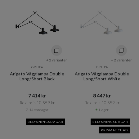
+ 2 varianter
+ 2 varianter
GRUPA
GRUPA
Arigato Vägglampa Double
Arigato Vägglampa Double
Long/Short Black
Long/Short White
7 414 kr​​
8 447 kr​​
Rek. pris 10 559 kr​​
Rek. pris 10 559 kr​​
7-14 vardagar
I lager
BELYSNINGSDAGAR
BELYSNINGSDAGAR
PRISMATCHAD