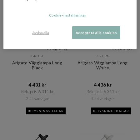
Cookie-inställningar
Avvisa alla
Acceptera alla cookies
+ 2 varianter
+ 2 varianter
GRUPA
GRUPA
Arigato Vägglampa Long
Arigato Vägglampa Long
Black
White
4 431 kr​​
4 436 kr​​
Rek. pris 6 311 kr​​
Rek. pris 6 311 kr​​
7-14 vardagar
7-14 vardagar
BELYSNINGSDAGAR
BELYSNINGSDAGAR