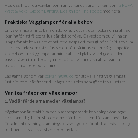
Hos oss hittar du vägglampor från välkända varumärken som
GRUPA
,
Watt & Veke
,
Globen Lighting
,
Design For The People
med flera.
Praktiska Vägglampor för alla behov
En vägglampa är inte bara en dekorativ detalj, utan också en praktisk
lösning för att få extra ljus där det behövs. Oavsett om du vill ha en
lampa för att belysa ett konstverk, skapa ett mysigt hörn i ditt sovrum
eller använda som extraljus vid entrén, så finns det en vägglampa för
alla behov. En vägglampa tar minimalt med plats, vilket gör att den
passar även i mindre utrymmen där du vill undvika att använda
bordslampor eller golvlampor.
Läs gärna igenom vår
belysningsguide
för att välja rätt vägglampa till
just ditt hem, där finner du några enkla tips som gör ditt val lättare.
Vanliga frågor om vägglampor
1. Vad är fördelarna med en vägglampa?
Vägglampor är praktiska och platsbesparande belysningslösningar
som samtidigt tillför stil och atmosfär till ditt hem. De kan användas
för allmänbelysning, stämningsbelysning eller för att framhäva detaljer
i ditt hem, såsom konstverk eller hyllor.