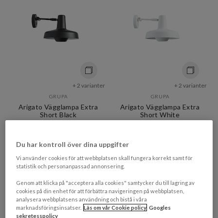
+ 2 varianter
+ 2 varianter
GRUPA
GRUPA
Arigato Vägglampa Extra
Arigato Vägglampa Extra
Short Black
Short White
3 167 kr​​
2 822 kr​​
Du har kontroll över dina uppgifter
Rek. pris 3 959 kr​​
Rek. pris 3 959 kr​​
Vi använder cookies för att webbplatsen skall fungera korrekt samt för
7-14 vardagar
7-14 vardagar
statistik och personanpassad annonsering.
BELYSNINGSDAGAR
BELYSNINGSDAGAR
Genom att klicka på "acceptera alla cookies" samtycker du till lagring av
cookies på din enhet för att förbättra navigeringen på webbplatsen,
PRISMATCHAD
PRISMATCHAD
analysera webbplatsens användning och bistå i våra
marknadsföringsinsatser.
Läs om vår Cookie policy
Googles
sekretesspolicy