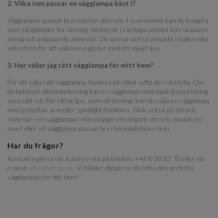
2. Vilka rum passar en vägglampa bäst i?
Vägglampor passar bra i nästan alla rum. I sovrummet kan de fungera
som sänglampor för läsning, medan de i vardagsrummet kan skapa en
mysig och inbjudande atmosfär. De passar också utmärkt i hallen eller
vid entrén för att välkomna gäster med ett mjukt ljus.
3. Hur väljer jag rätt vägglampa för mitt hem?
För att välja rätt vägglampa, fundera på vilket syfte den ska fylla. Om
du behöver allmänbelysning kan en vägglampa med mjuk ljusspridning
vara rätt val. För riktat ljus, som vid läsning, kan du välja en vägglampa
med justerbar arm eller spotlight-funktion. Tänk också på stil och
material – en vägglampa i mässing ger ett elegant uttryck, medan en
svart eller vit vägglampa passar bra i minimalistiska hem.
Har du frågor?
Kontakta gärna vår kundservice på telefon: +46 8-20 87 70 eller via
e-post:
info@sleepo.se
. Vi hjälper dig gärna att hitta den perfekta
vägglampan för ditt hem!