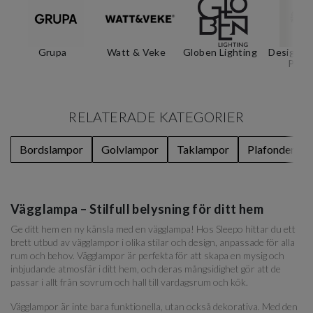
Grupa
Watt & Veke
Globen Lighting
Design F
Peop
RELATERADE KATEGORIER
Bordslampor
Golvlampor
Taklampor
Plafonder
Vägglampa – Stilfull belysning för ditt hem
Ge ditt hem en ny känsla med en vägglampa! Hos Sleepo hittar du ett
brett utbud av vägglampor i olika stilar och design, anpassade för alla
rum och behov. Vägglampor är perfekta för att skapa en mysig och
inbjudande atmosfär i ditt hem, och deras mångsidighet gör att de
passar i allt från sovrum och hall till vardagsrum och kök.
Vägglampor är inte bara funktionella, utan också dekorativa. Med den