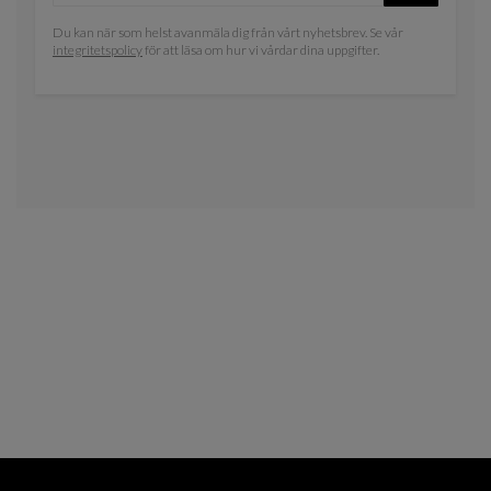
Du kan när som helst avanmäla dig från vårt nyhetsbrev. Se vår
integritetspolicy
för att läsa om hur vi vårdar dina uppgifter.