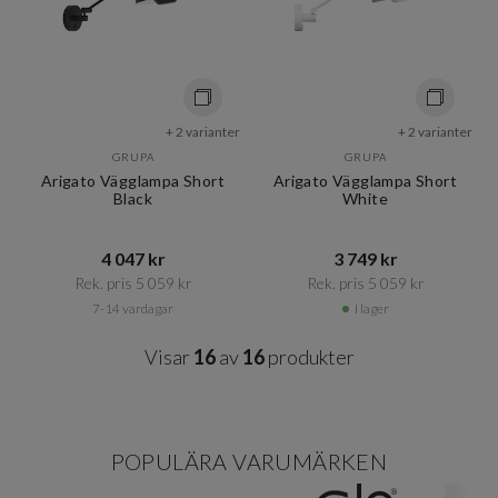
+ 2 varianter
+ 2 varianter
GRUPA
GRUPA
Arigato Vägglampa Short
Arigato Vägglampa Short
Black
White
4 047 kr​​
3 749 kr​​
Rek. pris 5 059 kr​​
Rek. pris 5 059 kr​​
7-14 vardagar
I lager
Visar
16
av
16
produkter
POPULÄRA VARUMÄRKEN