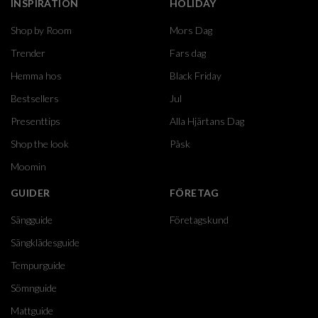
INSPIRATION
HOLIDAY
Shop by Room
Mors Dag
Trender
Fars dag
Hemma hos
Black Friday
Bestsellers
Jul
Presenttips
Alla Hjärtans Dag
Shop the look
Påsk
Moomin
GUIDER
FÖRETAG
Sängguide
Företagskund
Sängklädesguide
Tempurguide
Sömnguide
Mattguide