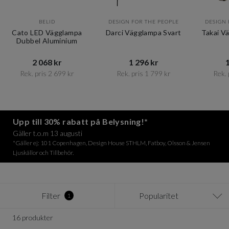
BELID
DESIGN FOR THE PEOPLE
DESIGN 
Cato LED Vägglampa
Darci Vägglampa Svart
Takai V
Dubbel Aluminium
2 068 kr​​
1 296 kr​​
1
Rek. pris 2 699 kr​​
Rek. pris 1 799 kr​​
Rek. 
Item
1
of
12
Upp till 30% rabatt på Belysning!*
Gäller t.o.m 13 augusti
*Gäller ej: 101 Copenhagen, Design House STHLM, Fatboy, Olsson & Jensen
Ljuskällor och Tillbehör.
Filter
Popularitet
1
16 produkter