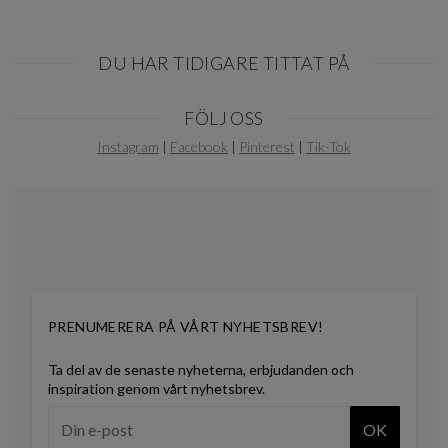
DU HAR TIDIGARE TITTAT PÅ
Item
FÖLJ OSS
1
of
Instagram
|
Facebook
|
Pinterest
|
Tik-Tok
0
PRENUMERERA PÅ VÅRT NYHETSBREV!
Ta del av de senaste nyheterna, erbjudanden och
inspiration genom vårt nyhetsbrev.
OK