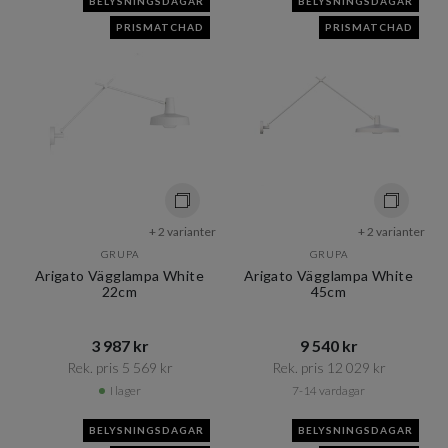
BELYSNINGSDAGAR
BELYSNINGSDAGAR
PRISMATCHAD
PRISMATCHAD
+ 2 varianter
+ 2 varianter
GRUPA
GRUPA
Arigato Vägglampa White
Arigato Vägglampa White
22cm
45cm
3 987 kr​​
9 540 kr​​
Rek. pris 5 569 kr​​
Rek. pris 12 029 kr​​
I lager
7-14 vardagar
BELYSNINGSDAGAR
BELYSNINGSDAGAR