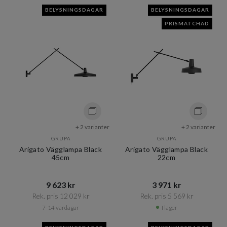
BELYSNINGSDAGAR
BELYSNINGSDAGAR
PRISMATCHAD
+ 2 varianter
+ 2 varianter
GRUPA
GRUPA
Arigato Vägglampa Black
Arigato Vägglampa Black
45cm
22cm
9 623 kr​​
3 971 kr​​
Rek. pris 12 029 kr​​
Rek. pris 5 569 kr​​
7-14 vardagar
I lager