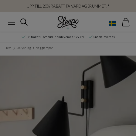
UPP TILL 20% RABATT PÅ VARDAGSRUMMET!*
Var
Sök
Meny
Fri frakt till ombud (hemleverans 199 kr)
Snabb leverans
Hem
Belysning
Vägglampor