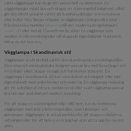
rätta vägglampan kan du ge ett rum en helt ny dimension. En
vägglampa ger mjukt ljus och skapar en stämningsfull bakgrund, vilket
gör den till ett utmärkt val för att framhäva detaljer som konstverk
eller hyllor. Hos Sleepo erbjuder vi vägglampor i många olika stilar –
från klassiska modeller i
mässing
till mer moderna designlampor i
svart
,
vitt
eller metall. Oavsett om du söker en vägglampa som
smälter in i din inredning eller vill skapa ett iögonfallande statement,
hittar du det hos oss.
Vägglampa i Skandinavisk stil
Vägglampor är ett perfekt val för den skandinaviska inredningsstilen.
Den rena och minimalistiska designen passar bra med ljusa färger och
rena linjer, vilket skapar en lugn och harmonisk atmosfär. En
vägglampa i skandinavisk stil kan vara diskret och elegant, eller mer
iögonfallande med unika former och material. En vägglampa i mässing
ger ett sofistikerat intryck, medan en vit eller svart vägglampa passar
bra i en mer avskalad och modern inredning.
För att skapa en stämningsfull miljö i ditt hem, kan du kombinera
vägglampor med andra belysningskällor, som taklampor och
golvlampor. Vägglampor är också perfekta för att skapa en läshörna
vid sängen eller för att belysa en trång hall utan att ta upp för mycket
plats.