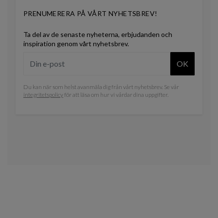
PRENUMERERA PÅ VÅRT NYHETSBREV!
Ta del av de senaste nyheterna, erbjudanden och
inspiration genom vårt nyhetsbrev.
OK
Du kan när som helst avanmäla dig från vårt nyhetsbrev. Se vår
integritetspolicy
för att läsa om hur vi vårdar dina uppgifter.