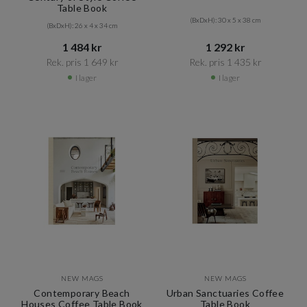
Table Book
(BxDxH): 30 x 5 x 38 cm
(BxDxH): 26 x 4 x 34 cm
1 484 kr​​
1 292 kr​​
Rek. pris 1 649 kr​​
Rek. pris 1 435 kr​​
I lager
I lager
NEW MAGS
NEW MAGS
Contemporary Beach
Urban Sanctuaries Coffee
Houses Coffee Table Book
Table Book