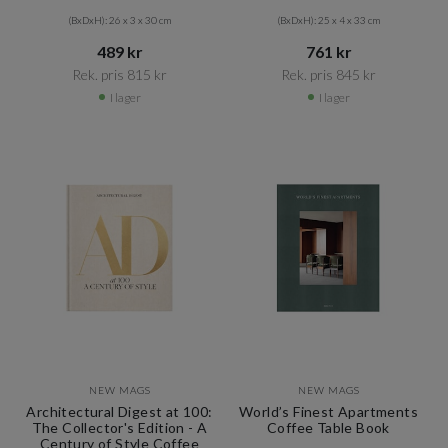
(BxDxH): 26 x 3 x 30 cm
(BxDxH): 25 x 4 x 33 cm
489 kr​​
761 kr​​
Rek. pris 815 kr​​
Rek. pris 845 kr​​
I lager
I lager
NEW MAGS
NEW MAGS
Architectural Digest at 100:
World’s Finest Apartments
The Collector's Edition - A
Coffee Table Book
Century of Style Coffee