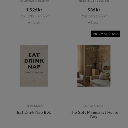
(BxDxH): 25 x 4 x 36 cm
(BxDxH): 21 x 2 x 27 cm
1 526 kr​​
536 kr​​
Rek. pris 1 695 kr​​
Rek. pris 595 kr​​
I lager
I lager
PRISMATCHAD
NEW MAGS
NEW MAGS
Eat Drink Nap Bok
The Soft Minimalist Home
Bok