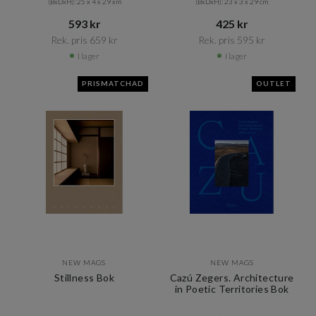
(BxDxH): 25 x 4 x 29 xm
(BxDxH): 23 x 3 x 29 cm
593 kr​​
425 kr​​
Rek. pris 659 kr​​
Rek. pris 595 kr​​
I lager
I lager
PRISMATCHAD
OUTLET
NEW MAGS
NEW MAGS
Stillness Bok
Cazú Zegers. Architecture
in Poetic Territories Bok