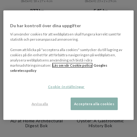
(BxDxH): 18 x 27 x 4 cm
(BxDxH): 23 x 2 x 29 cm
377 kr​​
545 kr​​
Rek. pris 419 kr​​
Rek. pris 605 kr​​
I lager
I lager
Du har kontroll över dina uppgifter
Vi använder cookies för att webbplatsen skall fungera korrekt samt för
statistik och personanpassad annonsering.
Genom att klicka på "acceptera alla cookies" samtycker du till lagring av
cookies på din enhet för att förbättra navigeringen på webbplatsen,
analysera webbplatsens användning och bistå i våra
marknadsföringsinsatser.
Läs om vår Cookie policy
Googles
sekretesspolicy
Cookie-inställningar
Avvisa alla
Acceptera alla cookies
NEW MAGS
NEW MAGS
AD at Home Architectural
Oyster: A Gastronomic
Digest Bok
History Bok