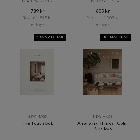
(BxDxH): 24 x 4 x 33 cm
(BxDxH): 27 x 3 x 33 cm
739 kr​​
605 kr​​
Rek. pris 895 kr​​
Rek. pris 1 009 kr​​
I lager
I lager
PRISMATCHAD
PRISMATCHAD
NEW MAGS
NEW MAGS
The Touch Bok
Arranging Things - Colin
King Bok