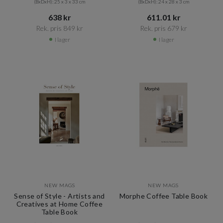
(BxDxH): 25 x 3 x 33 cm
(BxDxH): 24 x 28 x 3 cm
638 kr​​
611.01 kr​​
Rek. pris 849 kr​​
Rek. pris 679 kr​​
I lager
I lager
NEW MAGS
NEW MAGS
Sense of Style - Artists and
Morphe Coffee Table Book
Creatives at Home Coffee
Table Book