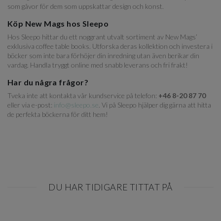
som gåvor för dem som uppskattar design och konst.
Köp New Mags hos Sleepo
Hos Sleepo hittar du ett noggrant utvalt sortiment av New Mags’
exklusiva coffee table books. Utforska deras kollektion och investera i
böcker som inte bara förhöjer din inredning utan även berikar din
vardag. Handla tryggt online med snabb leverans och fri frakt!
Har du några frågor?
Tveka inte att kontakta vår kundservice på telefon:
+46 8-20 87 70
eller via e-post:
info@sleepo.se
. Vi på Sleepo hjälper dig gärna att hitta
de perfekta böckerna för ditt hem!
DU HAR TIDIGARE TITTAT PÅ