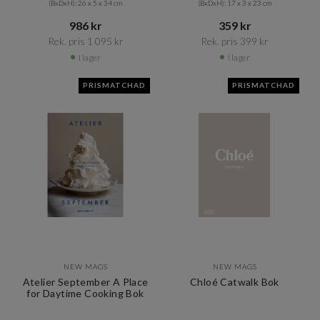
(BxDxH): 26 x 5 x 34 cm
(BxDxH): 17 x 3 x 23 cm
986 kr​​
359 kr​​
Rek. pris 1 095 kr​​
Rek. pris 399 kr​​
I lager
I lager
PRISMATCHAD
PRISMATCHAD
NEW MAGS
NEW MAGS
Atelier September A Place
Chloé Catwalk Bok
for Daytime Cooking Bok