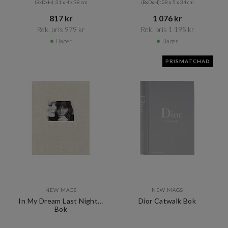
(BxDxH): 31 x 4 x 38 cm
(BxDxH): 28 x 5 x 34 cm
817 kr​​
1 076 kr​​
Rek. pris 979 kr​​
Rek. pris 1 195 kr​​
I lager
I lager
PRISMATCHAD
NEW MAGS
NEW MAGS
In My Dream Last Night…
Dior Catwalk Bok
Bok