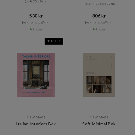
(LxH): 20 x 26 cm
(BxDxH): 20 x 5 x 29 cm
530 kr​​
806 kr​​
Rek. pris 589 kr​​
Rek. pris 899 kr​​
I lager
I lager
OUTLET
NEW MAGS
NEW MAGS
Italian Interiors Bok
Soft Minimal Bok