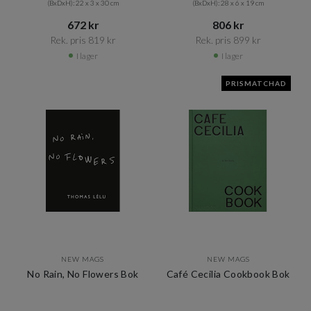
(BxDxH): 22 x 3 x 30 cm
(BxDxH): 28 x 6 x 19 cm
672 kr​​
806 kr​​
Rek. pris 819 kr​​
Rek. pris 899 kr​​
I lager
I lager
PRISMATCHAD
NEW MAGS
NEW MAGS
No Rain, No Flowers Bok
Café Cecilia Cookbook Bok