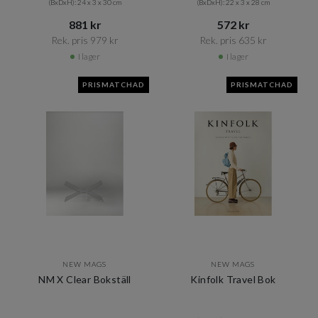
(BxDxH): 24 x 3 x 30 cm
(BxDxH): 22 x 3 x 28 cm
881 kr​​
572 kr​​
Rek. pris 979 kr​​
Rek. pris 635 kr​​
I lager
I lager
PRISMATCHAD
PRISMATCHAD
NEW MAGS
NEW MAGS
NM X Clear Bokställ
Kinfolk Travel Bok