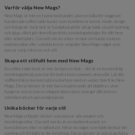
Varför välja New Mags?
New Mags är inte en typisk bokhandel, utan en källa för noggrant
kuraterade coffee table books som kombinerar konst, mode, design
och fotografi. Varje bok är handplockad för att ge både visuell njutning
och djup, vilket gör dem till perfekta inredningsdetaljer för ditt hem
eller arbetsplats. Oavsett om du söker en bok om haute couture,
exotiska bilar eller samtida konst, erbjuder New Mags något som
passar varje intresse och stil.
Skapa ett stilfullt hem med New Mags
En coffee table book är mer än bara en bok – det är en konstnärlig
inredningsdetalj som kan förändra hela rummets atmosfär. Låt ditt
soffbord bli en konversationsstartare med en vacker bok från New
Mags. Deras böcker är inte bara inspirerande att bläddra i, utan
fungerar också som en elegant dekoration som ger ditt hem en
sofistikerad och personlig känsla.
Unika böcker för varje stil
New Mags erbjuder böcker som passar alla smaker och
inredningsstilar. Oavsett om du är en modeentusiast, en
konstälskare eller en bilfantast, hittar du något som både berikar din
samling och förbättrar din inredning. Deras böcker är också perfekta