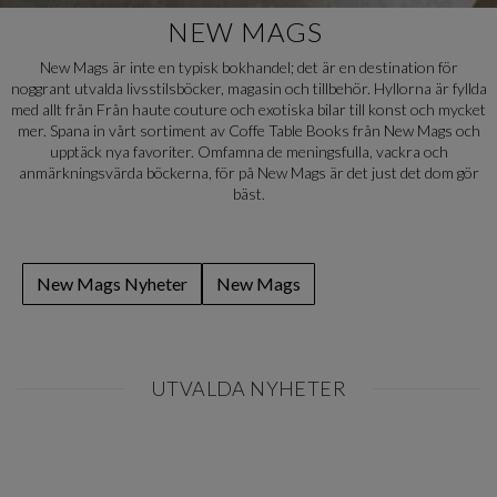
NEW MAGS
New Mags är inte en typisk bokhandel; det är en destination för
noggrant utvalda livsstilsböcker, magasin och tillbehör. Hyllorna är fyllda
med allt från Från haute couture och exotiska bilar till konst och mycket
mer. Spana in vårt sortiment av Coffe Table Books från New Mags och
upptäck nya favoriter. Omfamna de meningsfulla, vackra och
anmärkningsvärda böckerna, för på New Mags är det just det dom gör
bäst.
New Mags Nyheter
New Mags
UTVALDA NYHETER
Item
1
of
0