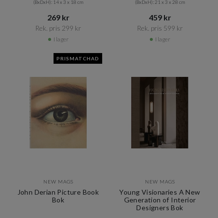
(BxDxH): 14 x 3 x 18 cm
(BxDxH): 21 x 3 x 28 cm
269 kr​​
459 kr​​
Rek. pris 299 kr​​
Rek. pris 599 kr​​
I lager
I lager
PRISMATCHAD
NEW MAGS
NEW MAGS
John Derian Picture Book
Young Visionaries A New
Bok
Generation of Interior
Designers Bok