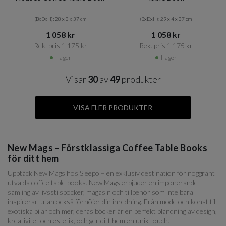
(BxDxH): 28 x 3 x 37 cm
(BxDxH): 29 x 4 x 37 cm
1 058 kr​​
1 058 kr​​
Rek. pris 1 175 kr​​
Rek. pris 1 175 kr​​
I lager
I lager
Visar
30
av
49
produkter
VISA FLER PRODUKTER
New Mags – Förstklassiga Coffee Table Books
för ditt hem
Upptäck New Mags hos Sleepo – en exklusiv destination för noggrant
utvalda coffee table books. New Mags erbjuder en imponerande
samling av livsstilsböcker, magasin och tillbehör som inte bara
inspirerar, utan också förhöjer din inredning. Från mode och konst till
exotiska bilar och mer, deras böcker är en perfekt blandning av design,
kreativitet och estetik, och ger ditt hem en unik touch.