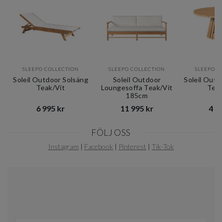
SLEEPO COLLECTION
SLEEPO COLLECTION
SLEEPO C
Soleil Outdoor Solsäng
Soleil Outdoor
Soleil Outd
Teak/Vit
Loungesoffa Teak/Vit
Tea
185cm
6 995 kr​​
11 995 kr​​
4 99
Item
FÖLJ OSS
1
of
Instagram
|
Facebook
|
Pinterest
|
Tik-Tok
11