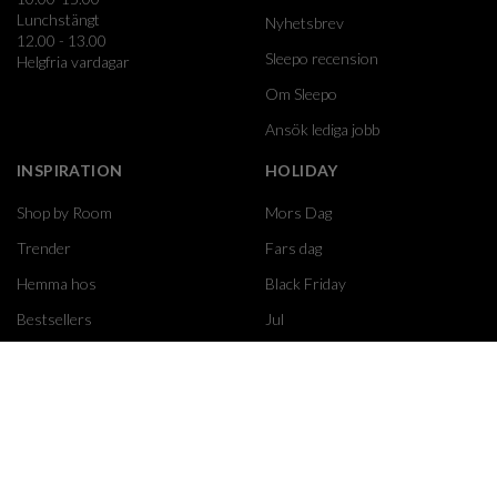
Lunchstängt
Nyhetsbrev
12.00 - 13.00
Sleepo recension
Helgfria vardagar
Om Sleepo
Ansök lediga jobb
INSPIRATION
HOLIDAY
Shop by Room
Mors Dag
Trender
Fars dag
Hemma hos
Black Friday
Bestsellers
Jul
Presenttips
Alla Hjärtans Dag
Shop the look
Påsk
Moomin
GUIDER
FÖRETAG