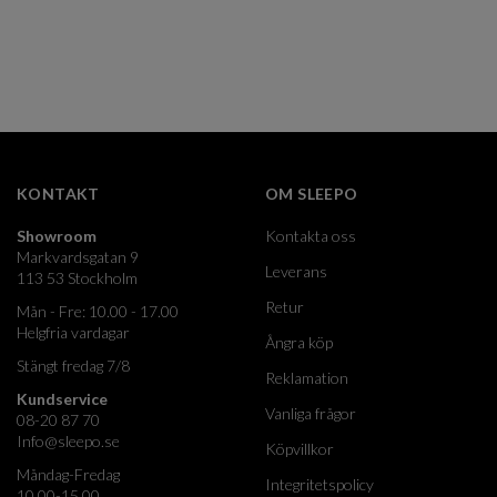
KONTAKT
OM SLEEPO
Showroom
Kontakta oss
Markvardsgatan 9
Leverans
113 53 Stockholm
Retur
Mån - Fre: 10.00 - 17.00
Helgfria vardagar
Ångra köp
Stängt fredag 7/8
Reklamation
Kundservice
Vanliga frågor
08-20 87 70
Info@sleepo.se
Köpvillkor
Måndag-Fredag
Integritetspolicy
10.00-15.00