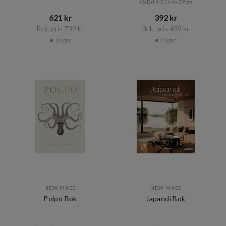
(BxDxH): 21 x 4 x 29 cm
621 kr​​
392 kr​​
Rek. pris 739 kr​​
Rek. pris 439 kr​​
I lager
I lager
NEW MAGS
NEW MAGS
Polpo Bok
Japandi Bok