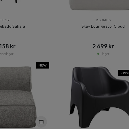
ATBOY
BLOMUS
agbädd Sahara
Stay Loungestol Cloud
58 kr​​
2 699 kr​​
 vardagar
I lager
NEW
PRI