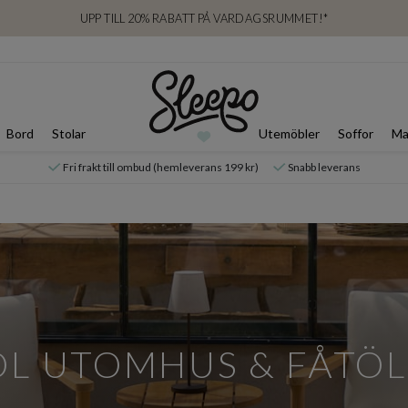
UPP TILL 20% RABATT PÅ VARDAGSRUMMET!*
Bord
Stolar
Utemöbler
Soffor
Ma
Fri frakt till ombud (hemleverans 199 kr)
Snabb leverans
L UTOMHUS & FÅTÖ