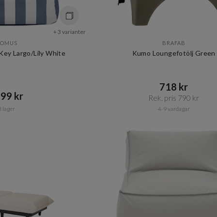
+ 3 varianter
LOMUS
BRAFAB
Key Largo/Lily White
Kumo Loungefotölj Green
718 kr​​
99 kr​​
Rek. pris 790 kr​​
I lager
4-9 vardagar