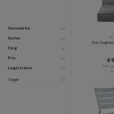
Varumärke
B
Series
Stay Dagbäd
Färg
Pris
8 9
Rek. pri
Lagerstatus
I lager