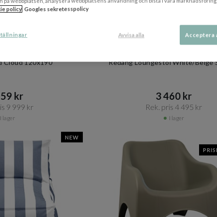
n på webbplatsen, analysera webbplatsens användning och bistå i våra marknadsföring
ie policy
Googles sekretesspolicy
tällningar
Avvisa alla
Acceptera 
+ 3 varianter
LOMUS
VENTURE HOME
d Cloud 120x190
Redang Loungestol White/Beige 
59 kr​​
3 460 kr​​
s 9 999 kr​​
Rek. pris 4 495 kr​​
I lager
I lager
NEW
PRI