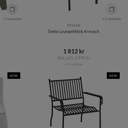
+ 3 varianter
+ 2 varianter
BRAFAB
Delia Loungefåtölj Antracit
1 812 kr​​
Rek. pris 1 990 kr​​
4-9 vardagar
NEW
NEW