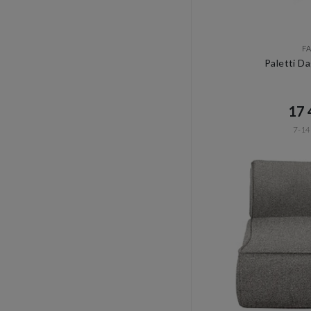
F
Paletti D
17 4
7-14