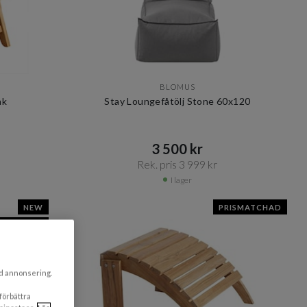
BLOMUS
ak
Stay Loungefåtölj Stone 60x120
3 500 kr​​
Rek. pris 3 999 kr​​
I lager
NEW
PRISMATCHAD
SMATCHAD
ad annonsering.
 förbättra