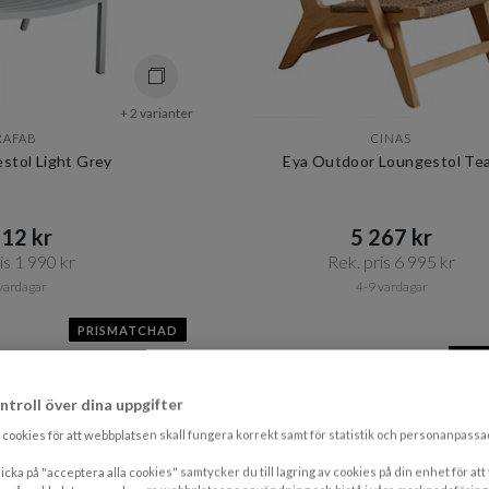
+ 2 varianter
RAFAB
CINAS
estol Light Grey
Eya Outdoor Loungestol Te
12 kr​​
5 267 kr​​
s 1 990 kr​​
Rek. pris 6 995 kr​​
vardagar
4-9 vardagar
PRISMATCHAD
PRI
ntroll över dina uppgifter
cookies för att webbplatsen skall fungera korrekt samt för statistik och personanpass
icka på "acceptera alla cookies" samtycker du till lagring av cookies på din enhet för att