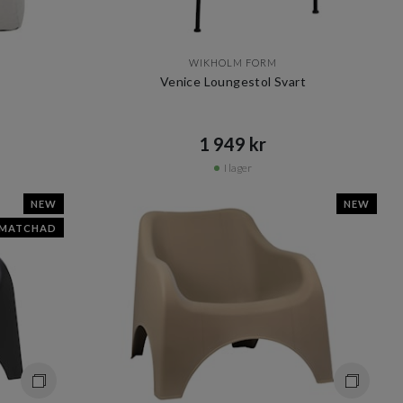
WIKHOLM FORM
Venice Loungestol Svart
1 949 kr​​
I lager
NEW
NEW
SMATCHAD