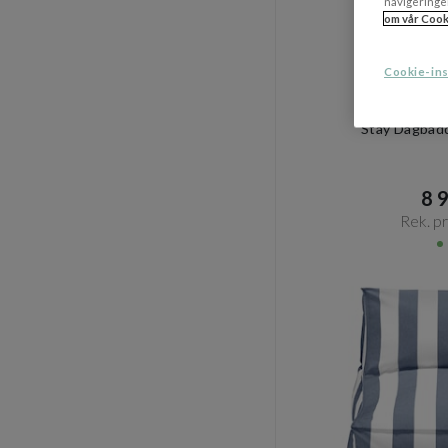
navigeringe
om vår Cook
Cookie-ins
B
Stay Dagbäd
8 9
Rek. pri