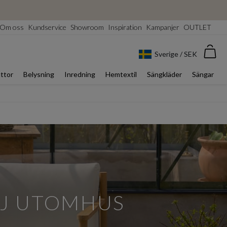
Om oss
Kundservice
Showroom
Inspiration
Kampanjer
OUTLET
Var
Sverige / SEK
ttor
Belysning
Inredning
Hemtextil
Sängkläder
Sängar
LJ UTOMHUS