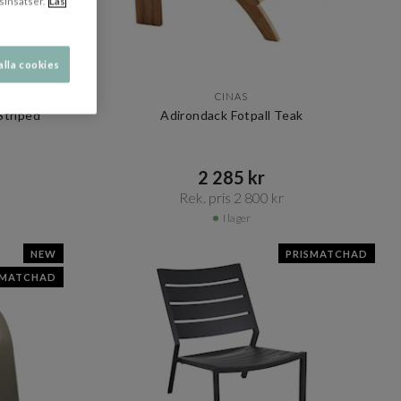
sinsatser.
Läs
alla cookies
CINAS
Striped
Adirondack Fotpall Teak
2 285 kr​​
Rek. pris 2 800 kr​​
I lager
NEW
PRISMATCHAD
SMATCHAD