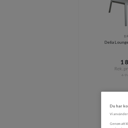
B
Delia Loung
1 8
Rek. pri
4-9 
Du har ko
Vi använder 
Genom att kl