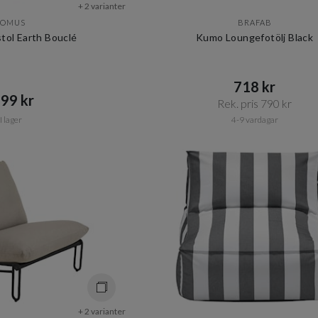
+ 2 varianter
LOMUS
BRAFAB
tol Earth Bouclé
Kumo Loungefotölj Black
718 kr​​
99 kr​​
Rek. pris 790 kr​​
I lager
4-9 vardagar
+ 2 varianter