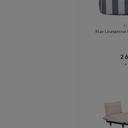
B
Stay Loungestol 
2 6