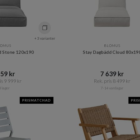
+ 3 varianter
LOMUS
BLOMUS
d Stone 120x190
Stay Dagbädd Cloud 80x19
59 kr​​
7 639 kr​​
s 9 999 kr​​
Rek. pris 8 499 kr​​
I lager
7-14 vardagar
PRISMATCHAD
PRI