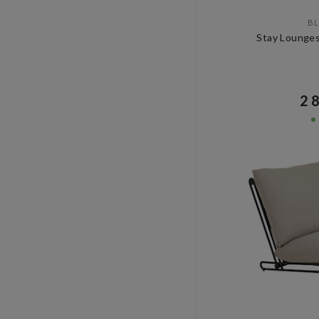
B
Stay Lounges
2 8