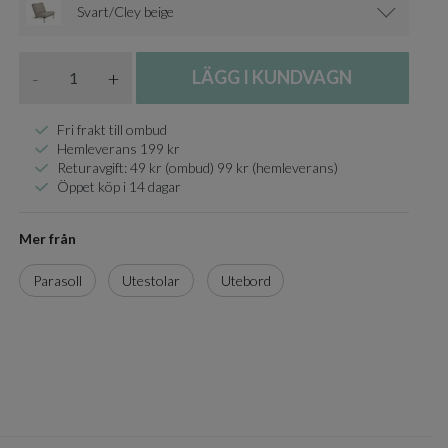
Svart/Cley beige
Antal
-
+
LÄGG I KUNDVAGN
Fri frakt till ombud
Hemleverans 199 kr
Returavgift: 49 kr (ombud) 99 kr (hemleverans)
Öppet köp i 14 dagar
Mer från
Parasoll
Utestolar
Utebord