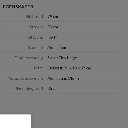
EGENSKAPER
dölj
Sittbredd
79 cm
Sittdjup
50 cm
Sittdyna
Ingår
Stomme
Aluminium
Färgbeskrivning
Svart/Cley beige
Mått
(BxDxH): 78 x 13 x 87 cm
Materialbeskrivning
Aluminium, Olefin
Tillverkningsland
Kina