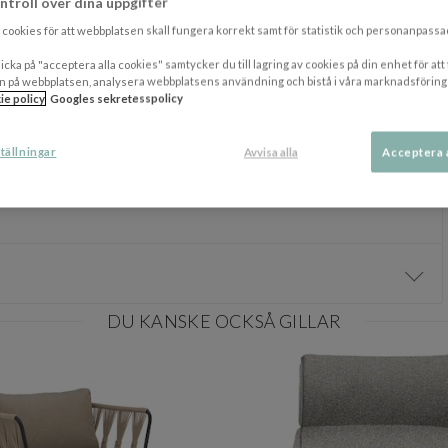
ntroll över dina uppgifter
cookies för att webbplatsen skall fungera korrekt samt för statistik och personanpass
icka på "acceptera alla cookies" samtycker du till lagring av cookies på din enhet för att
n på webbplatsen, analysera webbplatsens användning och bistå i våra marknadsföring
ie policy
Googles sekretesspolicy
tällningar
Avvisa alla
Acceptera 
Visa/
DU KANSKE OCKSÅ GILLAR