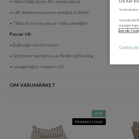
Du har ko
• Vattentåliga dynor för utomhusbruk
Vi använder 
• Lätt aluminiumstomme med god stabilitet
Genom att kl
• Tidlös form som passar i olika utemiljöer
navigeringe
om vår Cook
Passar till:
• Balkonger och terrasser
Cookie-ins
• Uteplatser med behov av flexibel sittlösning
• Loungemiljöer i modern stil
OM VARUMÄRKET
NEW
PRISMATCHAD