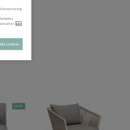
ad annonsering.
 förbättra
sinsatser.
Läs
alla cookies
dölj
NEW