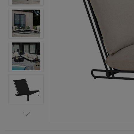
Item
1
of
6
Item
1