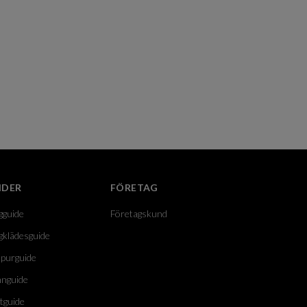
IDER
FÖRETAG
gguide
Företagskund
gklädesguide
purguide
nguide
tguide