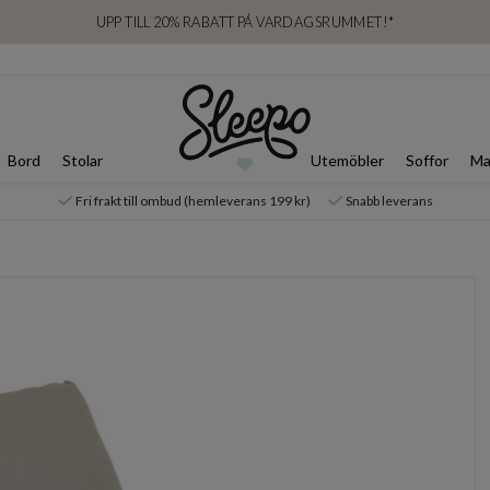
UPP TILL 20% RABATT PÅ VARDAGSRUMMET!*
Bord
Stolar
Utemöbler
Soffor
Ma
Fri frakt till ombud (hemleverans 199 kr)
Snabb leverans