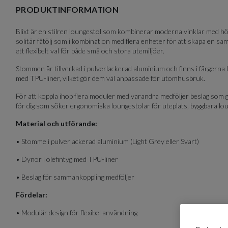
of
PRODUKTINFORMATION
6
Blixt är en stilren loungestol som kombinerar moderna vinklar med hö
solitär fåtölj som i kombination med flera enheter för att skapa en sam
ett flexibelt val för både små och stora utemiljöer.
Stommen är tillverkad i pulverlackerad aluminium och finns i färgerna
med TPU-liner, vilket gör dem väl anpassade för utomhusbruk.
För att koppla ihop flera moduler med varandra medföljer beslag som gö
för dig som söker ergonomiska loungestolar för uteplats, byggbara lou
Material och utförande:
• Stomme i pulverlackerad aluminium (Light Grey eller Svart)
• Dynor i olefintyg med TPU-liner
• Beslag för sammankoppling medföljer
Fördelar:
• Modulär design för flexibel användning