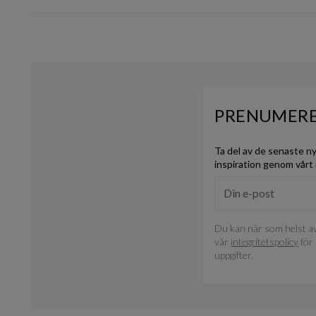
PRENUMERE
Ta del av de senaste n
inspiration genom vårt
Du kan när som helst av
vår
integritetspolicy
för 
uppgifter.