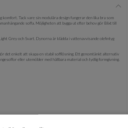
Visa/
g komfort. Tack vare sin modulära design fungerar den lika bra som
manhängande soffa. Möjligheten att bygga ut efter behov gör Blixt till
 Light Grey och Svart. Dynorna är klädda i vattenavvisande olefintyg
r det enkelt att skapa en stabil sofflösning. Ett genomtänkt alternativ
ngesoffor eller utemöbler med hållbara material och tydlig formgivning.