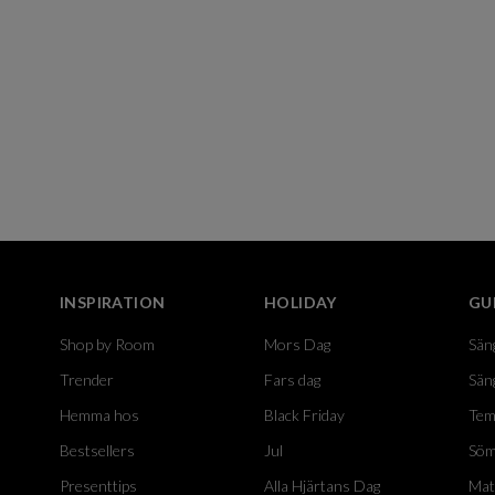
INSPIRATION
HOLIDAY
GU
Shop by Room
Mors Dag
Sän
Trender
Fars dag
Sän
Hemma hos
Black Friday
Tem
Bestsellers
Jul
Söm
Presenttips
Alla Hjärtans Dag
Mat