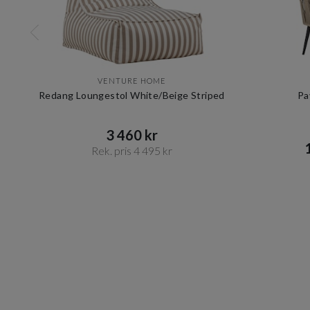
VENTURE HOME
Redang Loungestol White/Beige Striped
Pa
3 460 kr​​
1
Rek. pris 4 495 kr​​
Item
1
of
10