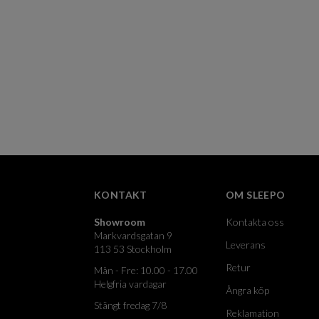
KONTAKT
OM SLEEPO
Showroom
Kontakta oss
Markvardsgatan 9
Leverans
113 53 Stockholm
Retur
Mån - Fre: 10.00 - 17.00
Helgfria vardagar
Ångra köp
Stängt fredag 7/8
Reklamation