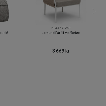
HILLERSTORP
ouclé
Lersund Fåtölj Vit/Beige
3 669 kr​​