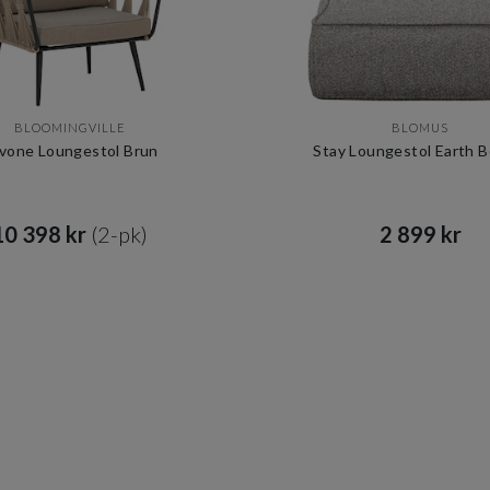
BLOOMINGVILLE
BLOMUS
vone Loungestol Brun
Stay Loungestol Earth B
0 398 kr​​
(2-pk)
2 899 kr​​