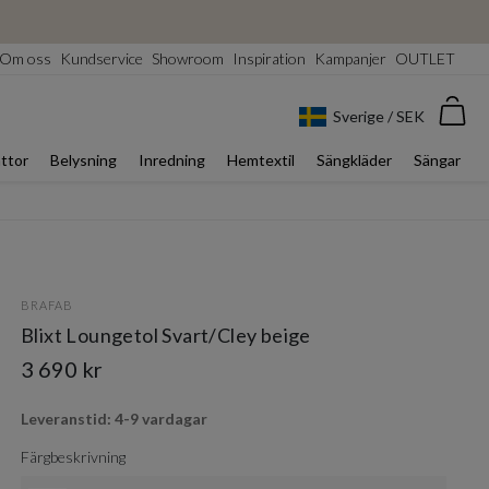
Om oss
Kundservice
Showroom
Inspiration
Kampanjer
OUTLET
Var
Sverige / SEK
ttor
Belysning
Inredning
Hemtextil
Sängkläder
Sängar
BRAFAB
Blixt Loungetol Svart/Cley beige
3 690 kr
Leveranstid: 4-9 vardagar
Färgbeskrivning