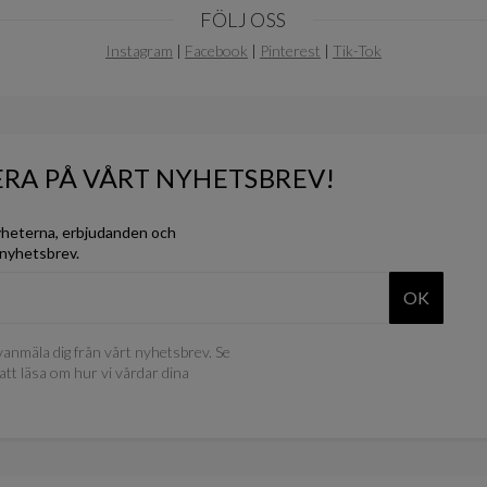
FÖLJ OSS
Instagram
|
Facebook
|
Pinterest
|
Tik-Tok
RA PÅ VÅRT NYHETSBREV!
yheterna, erbjudanden och
 nyhetsbrev.
OK
anmäla dig från vårt nyhetsbrev. Se
att läsa om hur vi vårdar dina