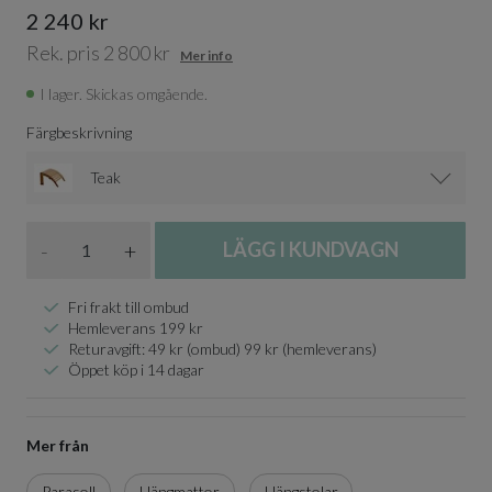
2 240 kr
Rek. pris 2 800 kr
Mer info
I lager. Skickas omgående.
Färgbeskrivning
Teak
Antal
-
+
LÄGG I KUNDVAGN
Fri frakt till ombud
Hemleverans 199 kr
Returavgift: 49 kr (ombud) 99 kr (hemleverans)
Öppet köp i 14 dagar
Mer från
Parasoll
Hängmattor
Hängstolar