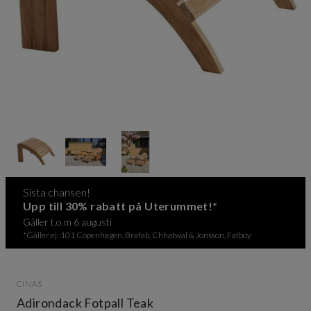
Item
1
of
3
Item
Sista chansen!
1
Upp till 30% rabatt på Uterummet!*
of
Gäller t.o.m 6 augusti
3
*Gäller ej: 101 Copenhagen, Brafab, Chhatwal & Jonsson, Fatboy
CINAS
Adirondack Fotpall Teak