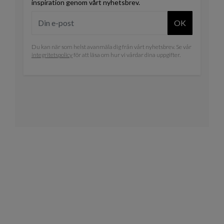
inspiration genom vårt nyhetsbrev.
OK
Du kan när som helst avanmäla dig från vårt nyhetsbrev. Se vår
integritetspolicy
för att läsa om hur vi vårdar dina uppgifter.