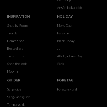
Ansök lediga jobb
INSPIRATION
HOLIDAY
Shop by Room
Mors Dag
Trender
Fars dag
Hemma hos
Black Friday
Bestsellers
Jul
Presenttips
Alla Hjärtans Dag
Shop the look
Påsk
Moomin
GUIDER
FÖRETAG
Sängguide
Företagskund
Sängklädesguide
Tempurguide