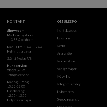
KONTAKT
OM SLEEPO
Showroom
Kontakta oss
Markvardsgatan 9
Leverans
113 53 Stockholm
Retur
Mån - Fre: 10.00 - 17.00
Helgfria vardagar
Ångra köp
Stängt fredag 7/8
Reklamation
Kundservice
Vanliga frågor
08-20 87 70
Info@sleepo.se
Köpvillkor
Måndag-Fredag
Integritetspolicy
10.00-15.00
Lunchstängt
Nyhetsbrev
12.00 - 13.00
Sleepo recension
Helgfria vardagar
Om Sleepo