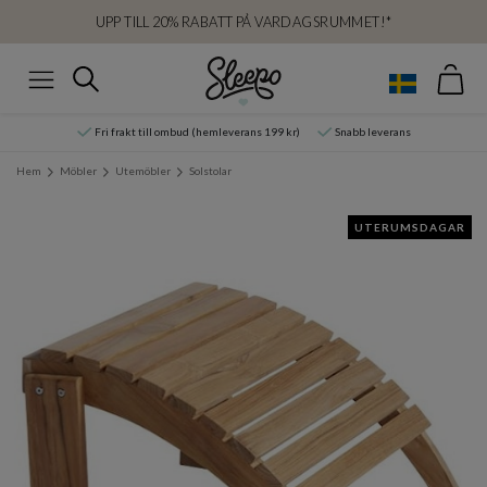
UPP TILL 20% RABATT PÅ VARDAGSRUMMET!*
Var
Sök
Meny
Fri frakt till ombud (hemleverans 199 kr)
Snabb leverans
Hem
Möbler
Utemöbler
Solstolar
UTERUMSDAGAR