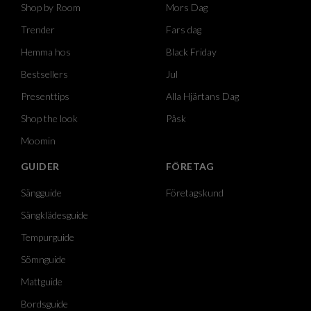
Shop by Room
Mors Dag
Trender
Fars dag
Hemma hos
Black Friday
Bestsellers
Jul
Presenttips
Alla Hjärtans Dag
Shop the look
Påsk
Moomin
GUIDER
FÖRETAG
Sängguide
Företagskund
Sängklädesguide
Tempurguide
Sömnguide
Mattguide
Bordsguide