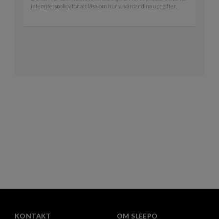
integritetspolicy
för att läsa om hur vi vårdar dina uppgifter.
KONTAKT
OM SLEEPO