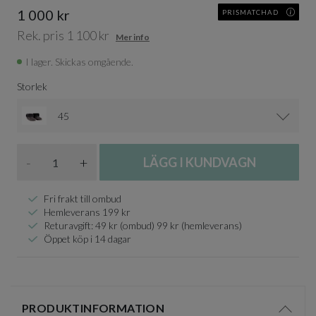
1 000 kr
PRISMATCHAD
Rek. pris 1 100 kr
Mer info
I lager. Skickas omgående.
Storlek
45
Antal
-
+
LÄGG I KUNDVAGN
Fri frakt till ombud
Hemleverans 199 kr
Returavgift: 49 kr (ombud) 99 kr (hemleverans)
Öppet köp i 14 dagar
PRODUKTINFORMATION
Visa/d