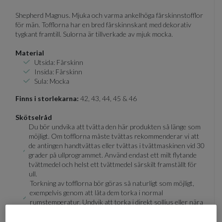
Shepherd Magnus. Mjuka och varma ankelhöga fårskinnstofflor
för män. Tofflorna har en bred fårskinnskant med dekorativ
tygkant framtill. Sulorna är tillverkade av mjuk mocka.
Material
Utsida: Fårskinn
Insida: Fårskinn
Sula: Mocka
Finns i storlekarna:
42, 43, 44, 45 & 46
Skötselråd
Du bör undvika att tvätta den här produkten så länge som
möjligt. Om tofflorna måste tvättas rekommenderar vi att
de antingen handtvättas eller tvättas i tvättmaskinen vid 30
grader på ullprogrammet. Använd endast ett milt flytande
tvättmedel och helst ett tvättmedel särskilt framställt för
ull.
Torkning av tofflorna bör göras så naturligt som möjligt,
exempelvis genom att låta dem torka i normal
rumstemperatur. Undvik att torka i direkt solljus eller nära
ett element.
Det bästa sättet för tofflorna att behålla sin form efter tvätt