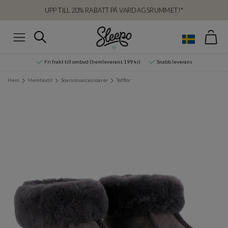
UPP TILL 20% RABATT PÅ VARDAGSRUMMET!*
Var
Sök
Meny
Fri frakt till ombud (hemleverans 199 kr)
Snabb leverans
Hem
Hemtextil
Sovrumsaccessoarer
Tofflor