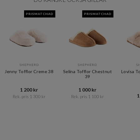
PRISMATCHAD
PRISMATCHAD
SHEPHERD
SHEPHERD
S
Jenny Tofflor Creme 38
Selina Tofflor Chestnut
Lovisa T
39
1 200 kr​​
1 000 kr​​
1
Rek. pris 1 300 kr​​
Rek. pris 1 100 kr​​
Item
1
of
10