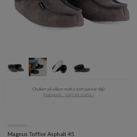
Item
1
of
4
Item
1
Osäker på vilken matta som passar dig?
of
Mattguide - Välj rätt matta »
4
SHEPHERD
Magnus Tofflor Asphalt 45