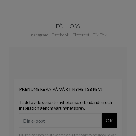
FÖLJ OSS
Instagram
|
Facebook
|
Pinterest
|
Tik-Tok
PRENUMERERA PÅ VÅRT NYHETSBREV!
Ta del av de senaste nyheterna, erbjudanden och
inspiration genom vårt nyhetsbrev.
OK
Du kan när som helst avanmäla dig från vårt nyhetsbrev. Se vår