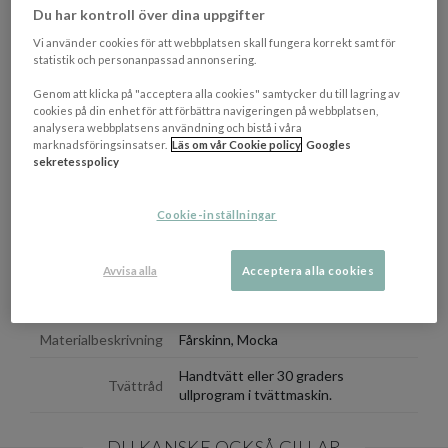
Du har kontroll över dina uppgifter
är att lägga in lite papper i dem. Användning av en mjuk
mockaborste på produkten när de har torkat kommer att
Vi använder cookies för att webbplatsen skall fungera korrekt samt för
återställa produkten till dess ursprungliga kvalitet.
statistik och personanpassad annonsering.
Observera att tofflor med tryck inte är tvättbara.
Genom att klicka på "acceptera alla cookies" samtycker du till lagring av
cookies på din enhet för att förbättra navigeringen på webbplatsen,
analysera webbplatsens användning och bistå i våra
OM VARUMÄRKET
Visa/d
marknadsföringsinsatser.
Läs om vår Cookie policy
Googles
sekretesspolicy
EGENSKAPER
Cookie-inställningar
Tillverkningsland
Nordmakedonien
Storlek
45
Avvisa alla
Acceptera alla cookies
Färgbeskrivning
Asphalt
Materialbeskrivning
Fårskinn, Mocka
Handtvätt eller 30 graders
Tvättråd
ullprogram i tvättmaskin.
DU KANSKE OCKSÅ GILLAR