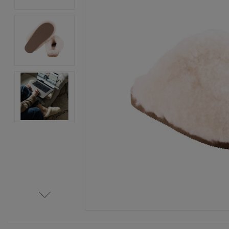
Item
1
of
4
Item
1