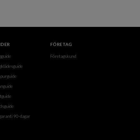
IDER
FÖRETAG
gguide
Företagskund
gklädesguide
purguide
nguide
tguide
dsguide
garanti 90-dagar