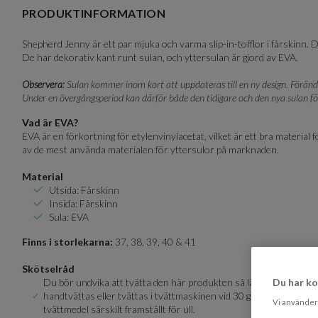
of
PRODUKTINFORMATION
4
Shepherd Jenny är ett par mjuka och varma slip-in-tofflor i fårskinn. D
De har dekorativ kant runt sulan, och yttersulan är gjord av EVA.
Observera:
Sulan kommer inom kort att uppdateras till en ny design. Förändrin
Under en övergångsperiod kan därför både den tidigare och den nya sulan 
Vad är EVA?
EVA är en förkortning för etylenvinylacetat, vilket är ett bra material f
av de mest använda materialen för yttersulor på marknaden.
Material
Utsida: Fårskinn
Insida: Fårskinn
Sula: EVA
Finns i storlekarna:
37, 38, 39, 40 & 41
Skötselråd
Du bör undvika att tvätta den här produkten så länge som möjlig
Du har ko
handtvättas eller tvättas i tvättmaskinen vid 30 grader på ullpro
Vi använder 
tvättmedel särskilt framställt för ull.