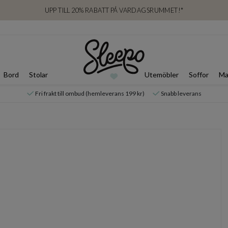
UPP TILL 20% RABATT PÅ VARDAGSRUMMET!*
Bord
Stolar
Utemöbler
Soffor
Ma
Fri frakt till ombud (hemleverans 199 kr)
Snabb leverans