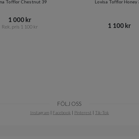
ina Tofflor Chestnut 39
Lovisa Tofflor Honey
1 000 kr​​
1 100 kr​​
Rek. pris 1 100 kr​​
FÖLJ OSS
Instagram
|
Facebook
|
Pinterest
|
Tik-Tok