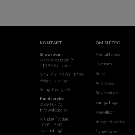
KONTAKT
OM SLEEPO
Showroom
Kontakta oss
Markvardsgatan 9
Leverans
113 53 Stockholm
Retur
Mån - Fre: 10.00 - 17.00
Helgfria vardagar
Ångra köp
Stängt fredag 7/8
Reklamation
Kundservice
Vanliga frågor
08-20 87 70
Info@sleepo.se
Köpvillkor
Måndag-Fredag
Integritetspolicy
10.00-15.00
Lunchstängt
Nyhetsbrev