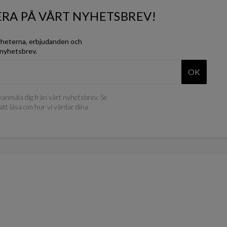
RA PÅ VÅRT NYHETSBREV!
yheterna, erbjudanden och
 nyhetsbrev.
OK
anmäla dig från vårt nyhetsbrev. Se
att läsa om hur vi vårdar dina