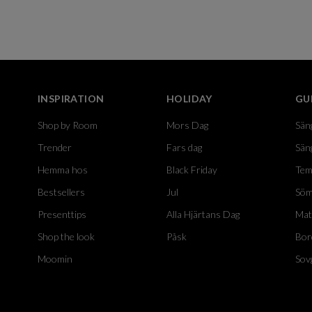
INSPIRATION
HOLIDAY
GU
Shop by Room
Mors Dag
Sän
Trender
Fars dag
Sän
Hemma hos
Black Friday
Tem
Bestsellers
Jul
Söm
Presenttips
Alla Hjärtans Dag
Mat
Shop the look
Påsk
Bor
Moomin
Sov