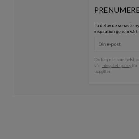
PRENUMERE
Ta del av de senaste n
inspiration genom vårt
Du kan när som helst av
vår
integritetspolicy
för 
uppgifter.