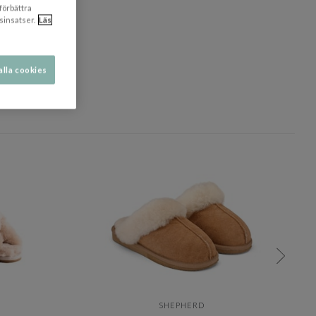
 förbättra
sinsatser.
Läs
alla cookies
dölj
SHEPHERD