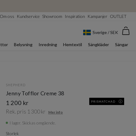
Om oss
Kundservice
Showroom
Inspiration
Kampanjer
OUTLET
Var
Sverige / SEK
ttor
Belysning
Inredning
Hemtextil
Sängkläder
Sängar
SHEPHERD
Jenny Tofflor Creme 38
1 200 kr
PRISMATCHAD
Rek. pris 1 300 kr
Mer info
I lager. Skickas omgående.
Storlek