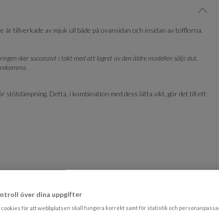
Visa/
e är tillverkade av mjuk ull både på ovansidan och insidan av tofflorna.
gen sker successivt i takt med att lagret av den äldre modellen säljs slut.
förekomma.
ör stötdämpning. Detta, i kombination med dess lätta vikt, gör det till ett
t. Om tofflorna måste tvättas rekommenderar vi att de antingen
ntroll över dina uppgifter
grammet. Använd endast ett milt flytande tvättmedel och helst ett
cookies för att webbplatsen skall fungera korrekt samt för statistik och personanpass