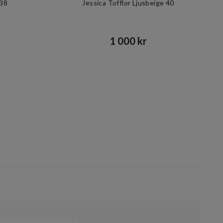
 38
Jessica Tofflor Ljusbeige 40
1 000 kr​​