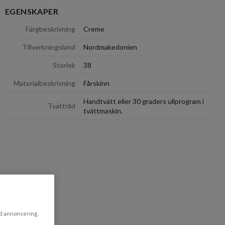
EGENSKAPER
dölj
Färgbeskrivning
Creme
Tillverkningsland
Nordmakedonien
Storlek
38
Materialbeskrivning
Fårskinn
Handtvätt eller 30 graders ullprogram i
Tvättråd
tvättmaskin.
ad annonsering.