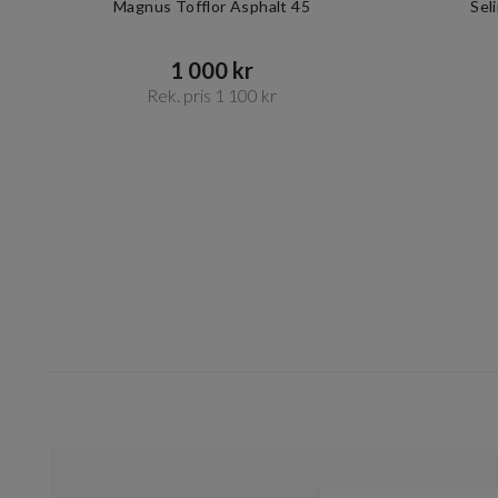
Magnus Tofflor Asphalt 45
Sel
1 000 kr​​
Rek. pris 1 100 kr​​
Item
1
of
10