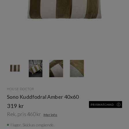
Item
1
of
4
Item
1
HOUSE DOCTOR
of
Sono Kuddfodral Amber 40x60
4
319 kr
PRISMATCHAD
Rek. pris 460 kr
Mer info
I lager. Skickas omgående.