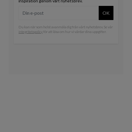
inspiration genom vårt nyhetsbrev.
OK
Du kan när som helst avanmäla dig från vårt nyhetsbrev. Se vår
integritetspolicy
för att läsa om hur vi vårdar dina uppgifter.