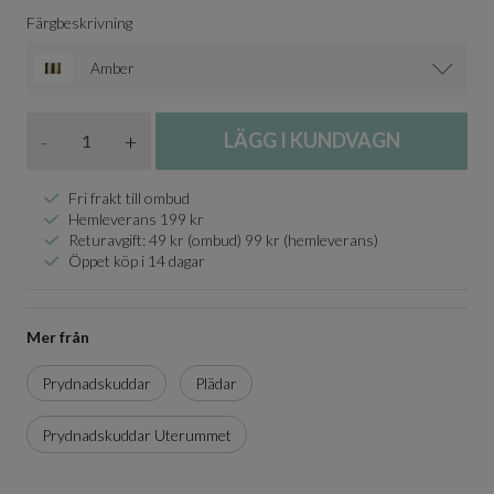
Färgbeskrivning
Amber
Antal
-
+
LÄGG I KUNDVAGN
Fri frakt till ombud
Hemleverans 199 kr
Returavgift: 49 kr (ombud) 99 kr (hemleverans)
Öppet köp i 14 dagar
Mer från
Prydnadskuddar
Plädar
Prydnadskuddar Uterummet