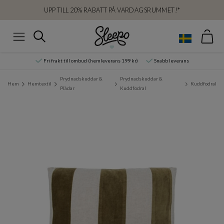
UPP TILL 20% RABATT PÅ VARDAGSRUMMET!*
Var
Sök
Meny
Fri frakt till ombud (hemleverans 199 kr)
Snabb leverans
Prydnadskuddar &
Prydnadskuddar &
Hem
Hemtextil
Kuddfodral
Plädar
Kuddfodral