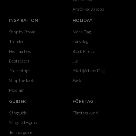
Ansök lediga jobb
INSPIRATION
HOLIDAY
Shop by Room
Mors Dag
Trender
Fars dag
Hemma hos
Black Friday
Bestsellers
Jul
Presenttips
Alla Hjärtans Dag
Shop the look
Påsk
Moomin
GUIDER
FÖRETAG
Sängguide
Företagskund
Sängklädesguide
Tempurguide