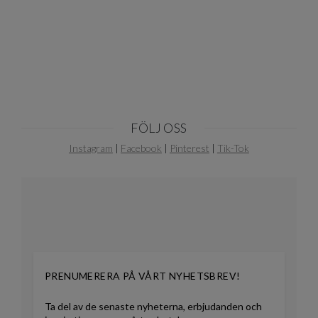
1
of
10
FÖLJ OSS
Instagram
|
Facebook
|
Pinterest
|
Tik-Tok
PRENUMERERA PÅ VÅRT NYHETSBREV!
Ta del av de senaste nyheterna, erbjudanden och