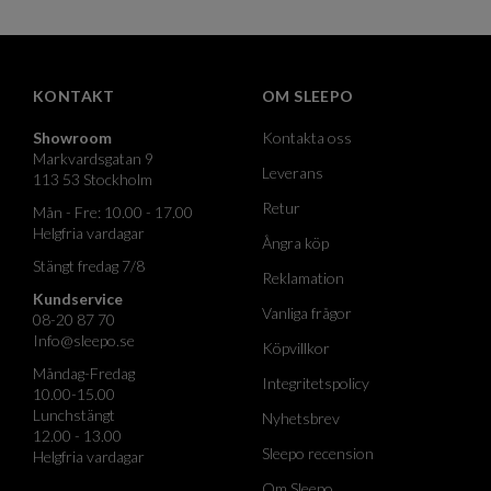
KONTAKT
OM SLEEPO
Showroom
Kontakta oss
Markvardsgatan 9
Leverans
113 53 Stockholm
Retur
Mån - Fre: 10.00 - 17.00
Helgfria vardagar
Ångra köp
Stängt fredag 7/8
Reklamation
Kundservice
Vanliga frågor
08-20 87 70
Info@sleepo.se
Köpvillkor
Måndag-Fredag
Integritetspolicy
10.00-15.00
Lunchstängt
Nyhetsbrev
12.00 - 13.00
Sleepo recension
Helgfria vardagar
Om Sleepo