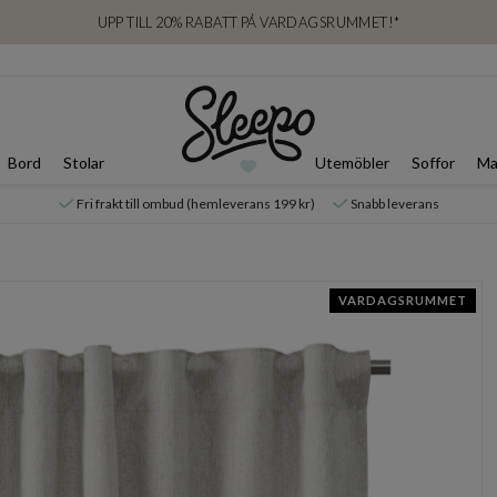
UPP TILL 20% RABATT PÅ VARDAGSRUMMET!*
Bord
Stolar
Utemöbler
Soffor
Ma
Fri frakt till ombud (hemleverans 199 kr)
Snabb leverans
VARDAGSRUMMET