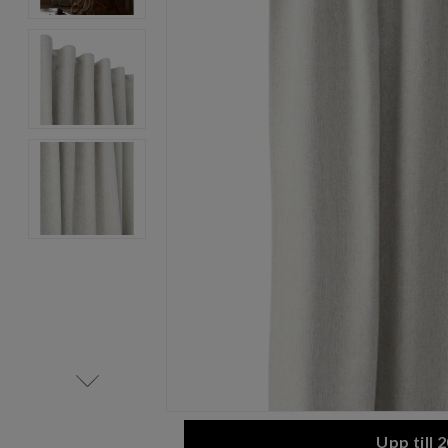
Item
1
of
4
Item
1
Upp till