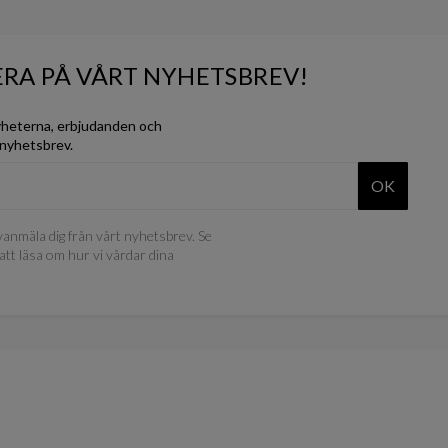
RA PÅ VÅRT NYHETSBREV!
yheterna, erbjudanden och
 nyhetsbrev.
OK
anmäla dig från vårt nyhetsbrev. Se
att läsa om hur vi vårdar dina