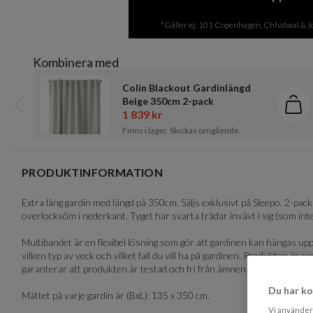
of
4
*Gäller ej: 101 Copenhagen, Chhatwal & Jon
Kombinera med
Colin Blackout Gardinlängd
Beige 350cm 2-pack
Läg
1 839 kr
Föregående
Finns i lager. Skickas omgående.
Item
1
PRODUKTINFORMATION
of
2
Extra lång gardin med längd på 350cm. Säljs exklusivt på Sleepo. 2-pac
overlocksöm i nederkant. Tyget har svarta trådar invävt i sig (som inte
Multibandet är en flexibel lösning som gör att gardinen kan hängas upp
vilken typ av veck och vilket fall du vill ha på gardinen. Produkten 
garanterar att produkten är testad och fri från ämnen som kan vara sk
Du har ko
Måttet på varje gardin är (BxL): 135 x 350 cm.
Vi använder 