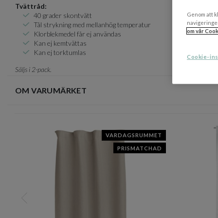
Tvättråd:
Genom att kl
40 grader skontvätt
navigeringe
Tål strykning med mellanhög temperatur
om vår Cook
Klorblekmedel får ej användas
Kan ej kemtvättas
Kan ej torktumlas
Cookie-ins
Säljs i 2-pack.
OM VARUMÄRKET
VARDAGSRUMMET
PRISMATCHAD