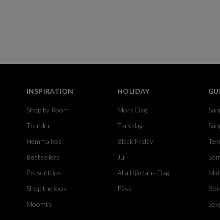
INSPIRATION
HOLIDAY
GU
Shop by Room
Mors Dag
Sän
Trender
Fars dag
Sän
Hemma hos
Black Friday
Tem
Bestsellers
Jul
Söm
Presenttips
Alla Hjärtans Dag
Mat
Shop the look
Påsk
Bor
Moomin
Sov