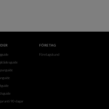
IDER
FÖRETAG
gguide
Företagskund
gklädesguide
purguide
nguide
tguide
dsguide
garanti 90-dagar