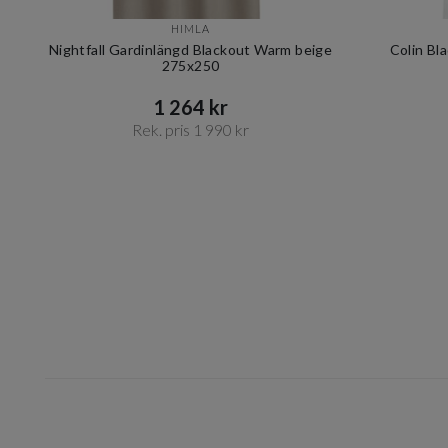
HIMLA
Nightfall Gardinlängd Blackout Warm beige
Colin Bl
275x250
1 264 kr​​
Rek. pris 1 990 kr​​
Item
1
of
9