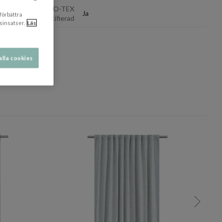
OEKO-TEX
Ja
 förbättra
Certifierad
sinsatser.
Läs
alla cookies
dölj