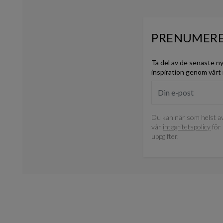
PRENUMERE
Ta del av de senaste n
inspiration genom vårt
Du kan när som helst av
vår
integritetspolicy
för 
uppgifter.