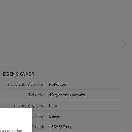
kundvagn
Näst
EGENSKAPER
dölj
Materialbeskrivning
Polyester
Tvättråd
40 grader skontvätt
Tillverkningsland
Kina
Färgbeskrivning
Beige
Storlek
135x350 cm
ad annonsering.