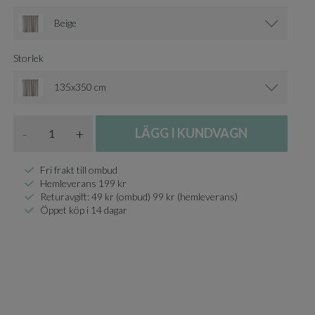
Beige
Storlek
135x350 cm
Antal
-
+
LÄGG I KUNDVAGN
Fri frakt till ombud
Hemleverans 199 kr
Returavgift: 49 kr (ombud) 99 kr (hemleverans)
Öppet köp i 14 dagar