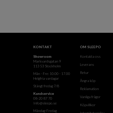
KONTAKT
OM SLEEPO
Showroom
Kontakta oss
Markvardsgatan 9
Leverans
113 53 Stockholm
Retur
Mån - Fre: 10.00 - 17.00
Helgfria vardagar
Ångra köp
Stängt fredag 7/8
Reklamation
Kundservice
Vanliga frågor
08-20 87 70
Info@sleepo.se
Köpvillkor
Måndag-Fredag
Integritetspolicy