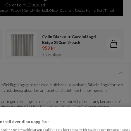
Gäller t.o.m 10 augusti
sson, Fatboy, Mavis, Mille Notti, Olsson & Jensen, Rowico Home, Stoff, Tinted
Colin Blackout Gardinlängd
Beige 280cm 2-pack
g i kundvagn
Lägg i 
959 kr
4-9 vardagar
Visa/
k mörkläggningsgardiner med multiband i ovankant, fållade långsidor och
 syns), dessa absorberar ljuset så att det inte tränger igenom.
 antingen med fingerkrokar, räkor eller direkt på en stång beroende på
är certifierad enligt STANDARD 100 by OEKO-TEX®. Certifieringen
adliga för hälsan och miljön.
ntroll över dina uppgifter
cookies för att webbplatsen skall fungera korrekt samt för statistik och personanpass