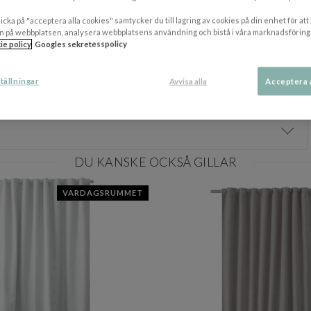
icka på "acceptera alla cookies" samtycker du till lagring av cookies på din enhet för att
n på webbplatsen, analysera webbplatsens användning och bistå i våra marknadsföring
ie policy
Googles sekretesspolicy
tällningar
Avvisa alla
Acceptera 
Visa/
DU KANSKE OCKSÅ GILLAR
VARDAGSRUMMET