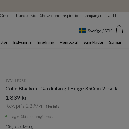
Om oss
Kundservice
Showroom
Inspiration
Kampanjer
OUTLET
Var
Sverige / SEK
ttor
Belysning
Inredning
Hemtextil
Sängkläder
Sängar
SVANEFORS
Colin Blackout Gardinlängd Beige 350cm 2-pack
1 839 kr
Rek. pris 2 299 kr
Mer info
I lager. Skickas omgående.
Färgbeskrivning