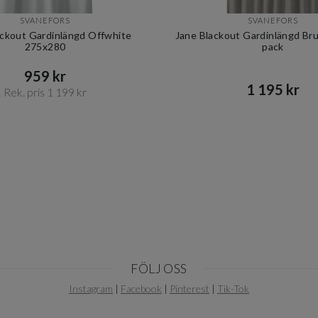
SVANEFORS
SVANEFORS
ackout Gardinlängd Offwhite
Jane Blackout Gardinlängd Br
275x280
pack
959 kr​​
1 195 kr​​
Rek. pris 1 199 kr​​
FÖLJ OSS
Instagram
|
Facebook
|
Pinterest
|
Tik-Tok