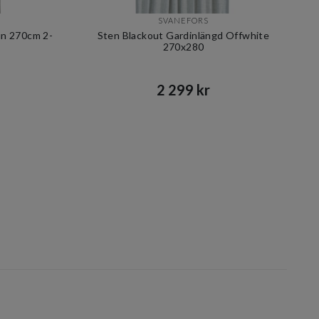
SVANEFORS
un 270cm 2-
Sten Blackout Gardinlängd Offwhite
270x280
2 299 kr​​