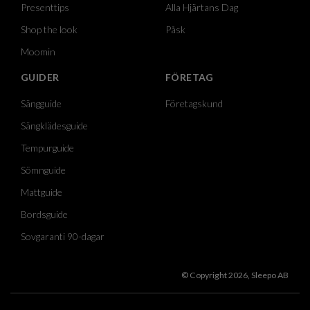
Presenttips
Alla Hjärtans Dag
Shop the look
Påsk
Moomin
GUIDER
FÖRETAG
Sängguide
Företagskund
Sängklädesguide
Tempurguide
Sömnguide
Mattguide
Bordsguide
Sovgaranti 90-dagar
© Copyright 2026, Sleepo AB