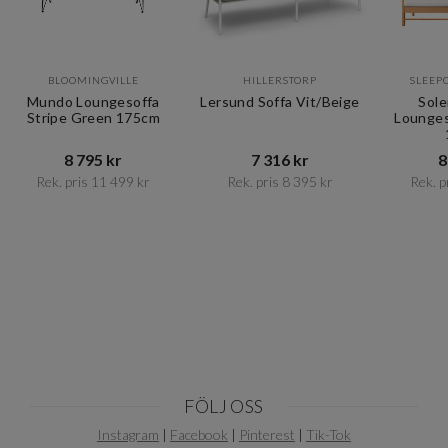
BLOOMINGVILLE
HILLERSTORP
SLEEP
Mundo Loungesoffa
Lersund Soffa Vit/Beige
Sole
Stripe Green 175cm
Lounges
8 795 kr​​
7 316 kr​​
8
Rek. pris 11 499 kr​​
Rek. pris 8 395 kr​​
Rek. pr
Item
1
of
6
FÖLJ OSS
Instagram
|
Facebook
|
Pinterest
|
Tik-Tok