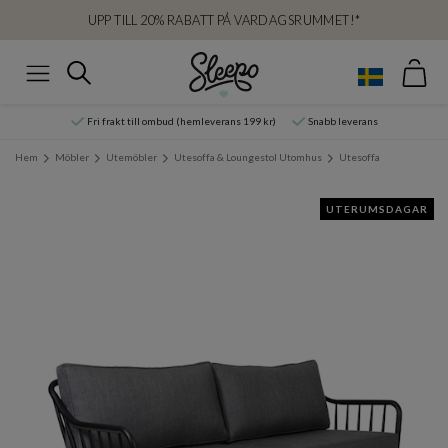
UPP TILL 20% RABATT PÅ VARDAGSRUMMET!*
Var
Sök
Meny
Fri frakt till ombud (hemleverans 199 kr)
Snabb leverans
Hem
Möbler
Utemöbler
Utesoffa & Loungestol Utomhus
Utesoffa
UTERUMSDAGAR