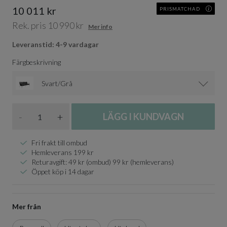
10 011 kr
PRISMATCHAD
Rek. pris 10 990 kr
Mer info
Leveranstid: 4-9 vardagar
Färgbeskrivning
Svart/Grå
Antal
-
+
LÄGG I KUNDVAGN
Fri frakt till ombud
Hemleverans 199 kr
Returavgift: 49 kr (ombud) 99 kr (hemleverans)
Öppet köp i 14 dagar
Mer från