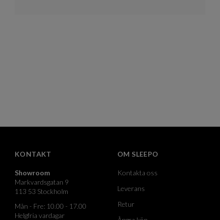
KONTAKT
OM SLEEPO
Showroom
Kontakta oss
Markvardsgatan 9
Leverans
113 53 Stockholm
Retur
Mån - Fre: 10.00 - 17.00
Helgfria vardagar
Ångra köp