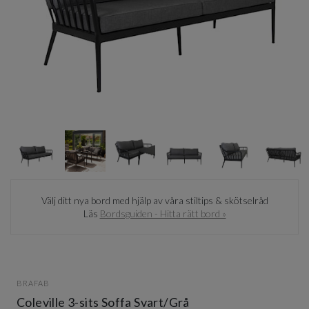
Item
1
of
6
Item
1
Välj ditt nya bord med hjälp av våra stiltips & skötselråd
of
Läs
Bordsguiden - Hitta rätt bord »
6
BRAFAB
Coleville 3-sits Soffa Svart/Grå