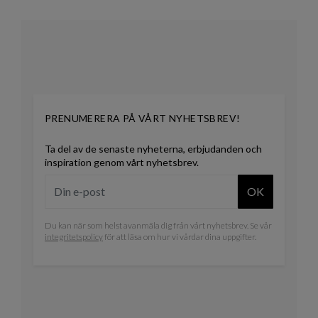
PRENUMERERA PÅ VÅRT NYHETSBREV!
Ta del av de senaste nyheterna, erbjudanden och
inspiration genom vårt nyhetsbrev.
OK
Du kan när som helst avanmäla dig från vårt nyhetsbrev. Se vår
integritetspolicy
för att läsa om hur vi vårdar dina uppgifter.