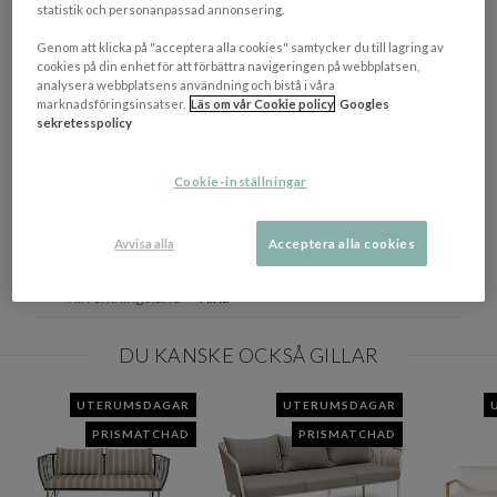
Karmhöjd från golv: 64 cm
statistik och personanpassad annonsering.
Genom att klicka på "acceptera alla cookies" samtycker du till lagring av
OM VARUMÄRKET
cookies på din enhet för att förbättra navigeringen på webbplatsen,
Visa/d
analysera webbplatsens användning och bistå i våra
marknadsföringsinsatser.
Läs om vår Cookie policy
Googles
sekretesspolicy
EGENSKAPER
Färgbeskrivning
Svart/Grå
Cookie-inställningar
Mått
(BxDxH): 182 x 81 x 87 cm
Avvisa alla
Acceptera alla cookies
Materialbeskrivning
Aluminium/ Olefintyg
Tillverkningsland
Kina
DU KANSKE OCKSÅ GILLAR
UTERUMSDAGAR
UTERUMSDAGAR
PRISMATCHAD
PRISMATCHAD