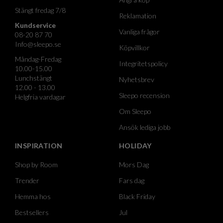
Stängt fredag 7/8
Reklamation
Kundservice
Vanliga frågor
08-20 87 70
Info@sleepo.se
Köpvillkor
Måndag-Fredag
Integritetspolicy
10.00-15.00
Lunchstängt
Nyhetsbrev
12.00 - 13.00
Sleepo recension
Helgfria vardagar
Om Sleepo
Ansök lediga jobb
INSPIRATION
HOLIDAY
Shop by Room
Mors Dag
Trender
Fars dag
Hemma hos
Black Friday
Bestsellers
Jul