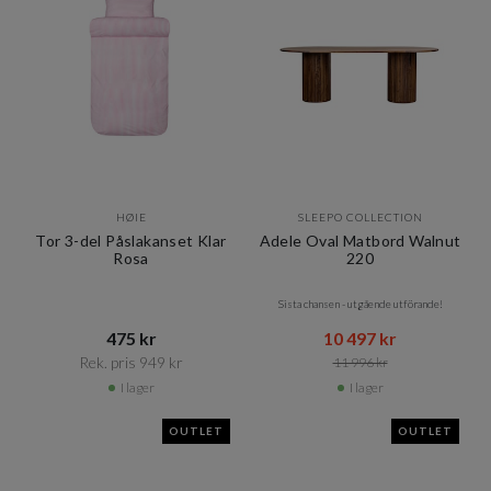
HØIE
SLEEPO COLLECTION
Tor 3-del Påslakanset Klar
Adele Oval Matbord Walnut
Rosa
220
Sista chansen - utgående utförande!
475 kr​​
10 497 kr​​
Rek. pris 949 kr​​
11 996 kr​​
I lager
I lager
OUTLET
OUTLET