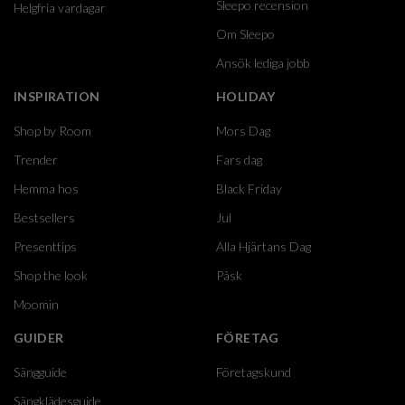
Sleepo recension
Helgfria vardagar
Om Sleepo
Ansök lediga jobb
INSPIRATION
HOLIDAY
Shop by Room
Mors Dag
Trender
Fars dag
Hemma hos
Black Friday
Bestsellers
Jul
Presenttips
Alla Hjärtans Dag
Shop the look
Påsk
Moomin
GUIDER
FÖRETAG
Sängguide
Företagskund
Sängklädesguide