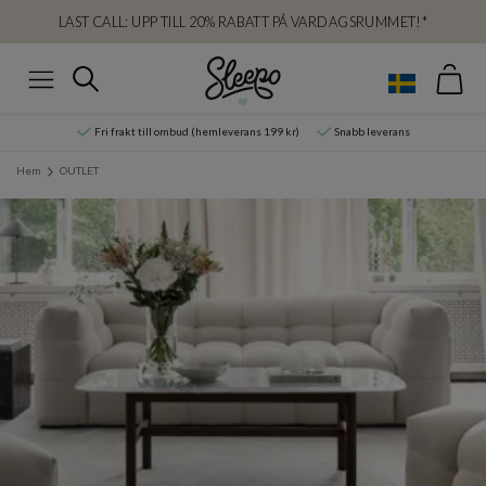
LAST CALL: UPP TILL 20% RABATT PÅ VARDAGSRUMMET!*
Var
Sök
Meny
Fri frakt till ombud (hemleverans 199 kr)
Snabb leverans
Hem
OUTLET