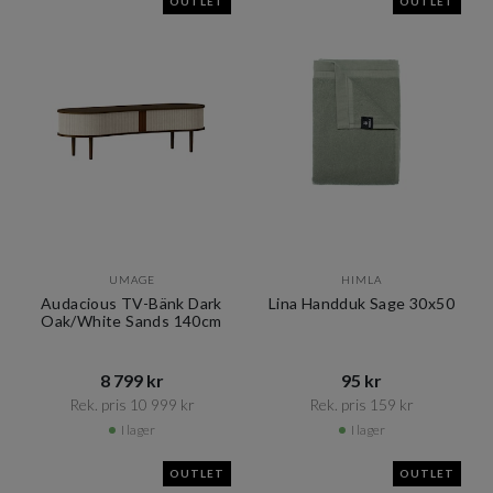
OUTLET
OUTLET
UMAGE
HIMLA
Audacious TV-Bänk Dark
Lina Handduk Sage 30x50
Oak/White Sands 140cm
8 799 kr​​
95 kr​​
Rek. pris 10 999 kr​​
Rek. pris 159 kr​​
I lager
I lager
OUTLET
OUTLET