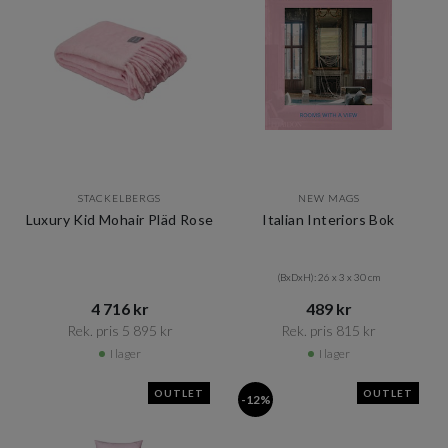
STACKELBERGS
NEW MAGS
Luxury Kid Mohair Pläd Rose
Italian Interiors Bok
(BxDxH): 26 x 3 x 30 cm
4 716 kr​​
489 kr​​
Rek. pris 5 895 kr​​
Rek. pris 815 kr​​
I lager
I lager
OUTLET
OUTLET
-12%