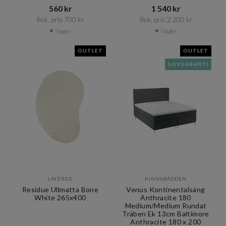
560 kr​​
1 540 kr​​
Rek. pris 700 kr​​
Rek. pris 2 200 kr​​
I lager
I lager
OUTLET
OUTLET
SOVGARANTI
LAYERED
KINNABÄDDEN
Residue Ullmatta Bone
Venus Kontinentalsäng
White 265x400
Anthracite 180
Medium/Medium Rundat
Träben Ek 13cm Baltimore
Anthracite 180 x 200