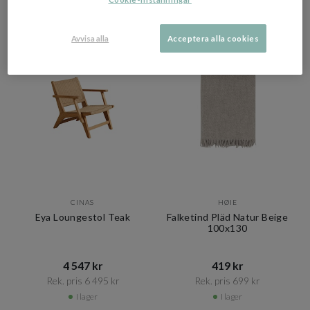
OUTLET
OUTLET
Avvisa alla
Acceptera alla cookies
CINAS
HØIE
Eya Loungestol Teak
Falketind Pläd Natur Beige
100x130
4 547 kr​​
419 kr​​
Rek. pris 6 495 kr​​
Rek. pris 699 kr​​
I lager
I lager