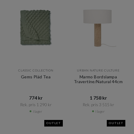
CLASSIC COLLECTION
URBAN NATURE CULTURE
Gems Pläd Tea
Marmo Bordslampa
Travertine/Natural 44cm
774 kr​​
1 758 kr​​
Rek. pris 1 290 kr​​
Rek. pris 3 515 kr​​
I lager
I lager
OUTLET
OUTLET