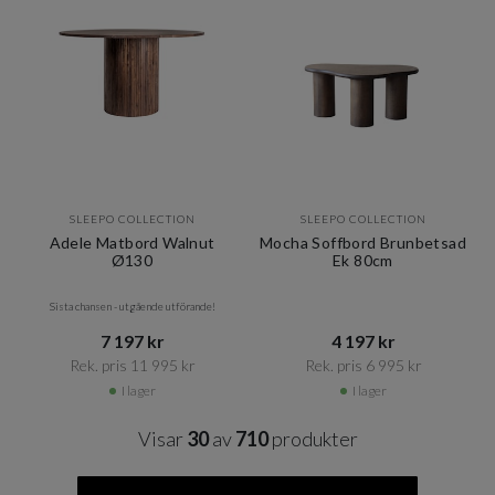
SLEEPO COLLECTION
SLEEPO COLLECTION
Adele Matbord Walnut
Mocha Soffbord Brunbetsad
Ø130
Ek 80cm
Sista chansen - utgående utförande!
7 197 kr​​
4 197 kr​​
Rek. pris 11 995 kr​​
Rek. pris 6 995 kr​​
I lager
I lager
Visar
30
av
710
produkter