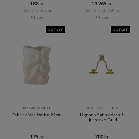
183 kr​​
13 265 kr​​
Rek. pris 305 kr​​
Rek. pris 18 950 kr​​
I lager
I lager
OUTLET
OUTLET
BLOOMINGVILLE
HILKE COLLECTION
Fabrice Vas White 21cm
Lignano Sabbiadoro 1
Ljusstake Guld
175 kr​​
700 kr​​