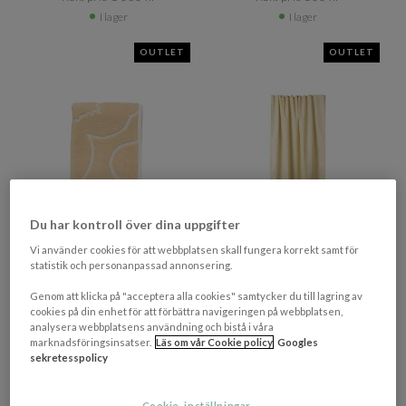
I lager
I lager
OUTLET
OUTLET
Du har kontroll över dina uppgifter
Vi använder cookies för att webbplatsen skall fungera korrekt samt för
+ 3 varianter
statistik och personanpassad annonsering.
MARIMEKKO
MARIMEKKO
Genom att klicka på "acceptera alla cookies" samtycker du till lagring av
Piirto Unikko Gästhanduk
Piirto Unikko Duschdraperi
cookies på din enhet för att förbättra navigeringen på webbplatsen,
Straw/Off White 30x50
Straw/Off White 180x200
analysera webbplatsens användning och bistå i våra
marknadsföringsinsatser.
Läs om vår Cookie policy
Googles
sekretesspolicy
177 kr​​
714 kr​​
Rek. pris 295 kr​​
Rek. pris 1 190 kr​​
I lager
I lager
Cookie-inställningar