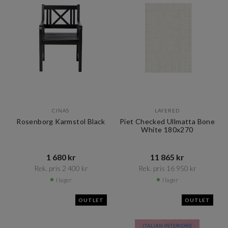
CINAS
LAYERED
Rosenborg Karmstol Black
Piet Checked Ullmatta Bone
White 180x270
1 680 kr​​
11 865 kr​​
Rek. pris 2 400 kr​​
Rek. pris 16 950 kr​​
I lager
I lager
OUTLET
OUTLET