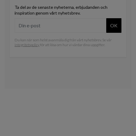
Ta del av de senaste nyheterna, erbjudanden och
inspiration genom vårt nyhetsbrev.
OK
Du kan när som helst avanmäla dig från vårt nyhetsbrev. Se vår
integritetspolicy
för att läsa om hur vi vårdar dina uppgifter.