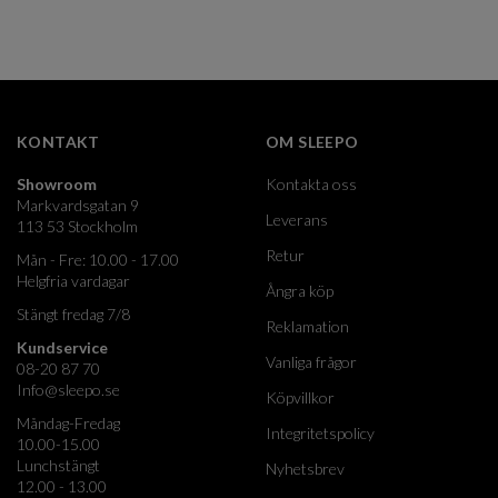
KONTAKT
OM SLEEPO
Showroom
Kontakta oss
Markvardsgatan 9
Leverans
113 53 Stockholm
Retur
Mån - Fre: 10.00 - 17.00
Helgfria vardagar
Ångra köp
Stängt fredag 7/8
Reklamation
Kundservice
Vanliga frågor
08-20 87 70
Info@sleepo.se
Köpvillkor
Måndag-Fredag
Integritetspolicy
10.00-15.00
Lunchstängt
Nyhetsbrev
12.00 - 13.00