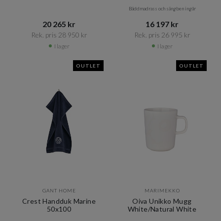
Bäddmadrass och sängben ingår
20 265 kr​​
16 197 kr​​
Rek. pris 28 950 kr​​
Rek. pris 26 995 kr​​
I lager
I lager
OUTLET
OUTLET
GANT HOME
MARIMEKKO
Crest Handduk Marine
Oiva Unikko Mugg
50x100
White/Natural White