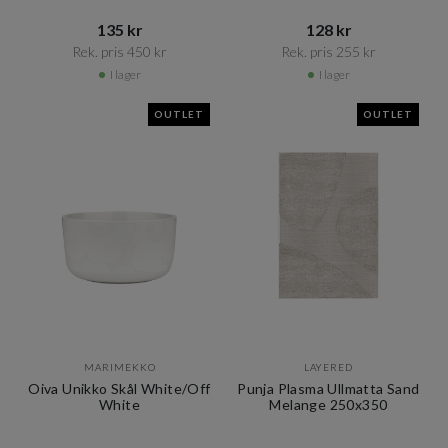
135 kr​​
128 kr​​
Rek. pris 450 kr​​
Rek. pris 255 kr​​
I lager
I lager
OUTLET
OUTLET
MARIMEKKO
LAYERED
Oiva Unikko Skål White/Off
Punja Plasma Ullmatta Sand
White
Melange 250x350