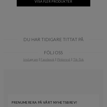
VISA FLER PRODUKTER
DU HAR TIDIGARE TITTAT PÅ
Item
FÖLJ OSS
1
of
Instagram
|
Facebook
|
Pinterest
|
Tik-Tok
0
PRENUMERERA PÅ VÅRT NYHETSBREV!