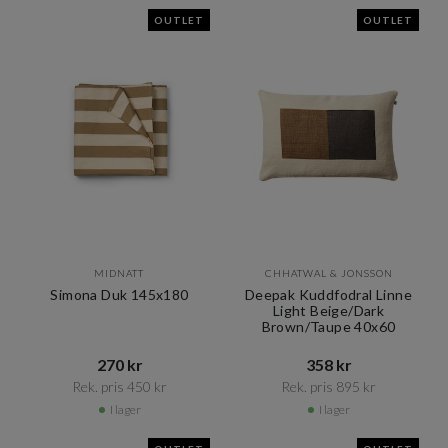
OUTLET
OUTLET
MIDNATT
CHHATWAL & JONSSON
Simona Duk 145x180
Deepak Kuddfodral Linne
Light Beige/Dark
Brown/Taupe 40x60
270 kr​​
358 kr​​
Rek. pris 450 kr​​
Rek. pris 895 kr​​
I lager
I lager