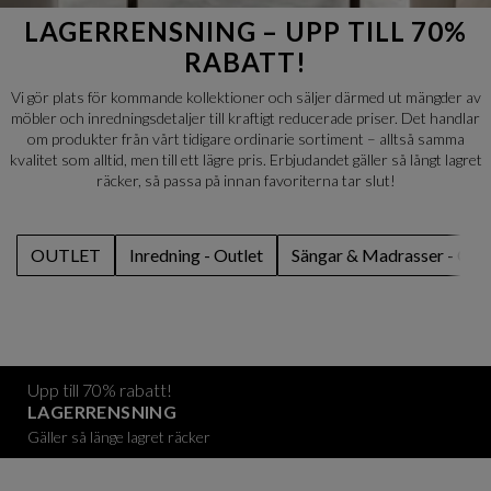
LAGERRENSNING – UPP TILL 70%
RABATT!
Vi gör plats för kommande kollektioner och säljer därmed ut mängder av
möbler och inredningsdetaljer till kraftigt reducerade priser. Det handlar
om produkter från vårt tidigare ordinarie sortiment – alltså samma
kvalitet som alltid, men till ett lägre pris. Erbjudandet gäller så långt lagret
räcker, så passa på innan favoriterna tar slut!
OUTLET
Inredning - Outlet
Sängar & Madrasser - Outl
Upp till 70% rabatt!
LAGERRENSNING
Gäller så länge lagret räcker