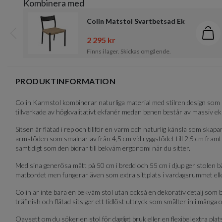
Kombinera med
of
5
Colin Matstol Svartbetsad Ek
Läg
2 295 kr
Föregående
Finns i lager. Skickas omgående.
Item
1
PRODUKTINFORMATION
of
6
Colin Karmstol kombinerar naturliga material med stilren design som p
tillverkade av högkvalitativt ekfanér medan benen består av massiv ek
Sitsen är flätad i rep och tillför en varm och naturlig känsla som skapa
armstöden som smalnar av från 4,5 cm vid ryggstödet till 2,5 cm framt
samtidigt som den bidrar till bekväm ergonomi när du sitter.
Med sina generösa mått på 50 cm i bredd och 55 cm i djup ger stolen 
matbordet men fungerar även som extra sittplats i vardagsrummet el
Colin är inte bara en bekväm stol utan också en dekorativ detalj som
träfinish och flätad sits ger ett tidlöst uttryck som smälter in i många o
Oavsett om du söker en stol för dagligt bruk eller en flexibel extra pla