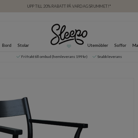
UPP TILL 20% RABATT PÅ VARDAGSRUMMET!*
Bord
Stolar
Utemöbler
Soffor
Ma
Fri frakt till ombud (hemleverans 199 kr)
Snabb leverans