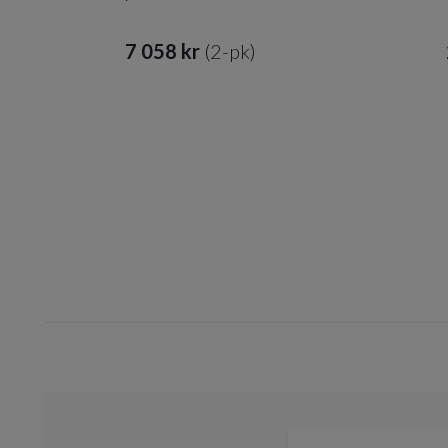
7 058 kr​​
(2-pk)
Item
1
of
10