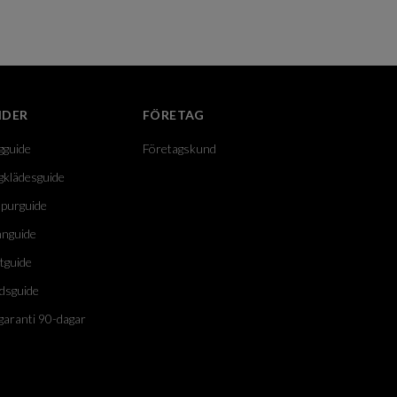
IDER
FÖRETAG
gguide
Företagskund
gklädesguide
purguide
nguide
tguide
dsguide
garanti 90-dagar