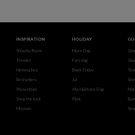
INSPIRATION
HOLIDAY
GU
Shop by Room
Mors Dag
Sän
Trender
Fars dag
Sän
Hemma hos
Black Friday
Tem
Bestsellers
Jul
Söm
Presenttips
Alla Hjärtans Dag
Mat
Shop the look
Påsk
Bor
Moomin
Sov