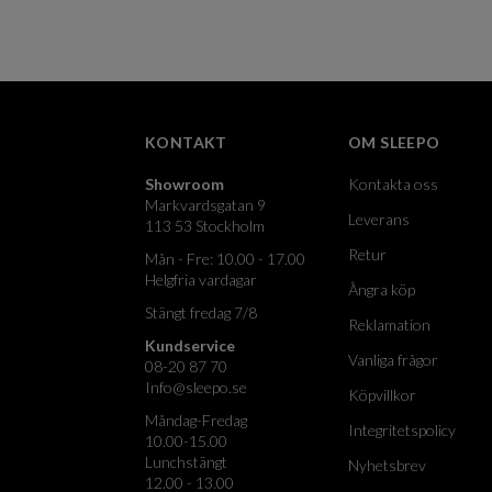
KONTAKT
OM SLEEPO
Showroom
Kontakta oss
Markvardsgatan 9
Leverans
113 53 Stockholm
Retur
Mån - Fre: 10.00 - 17.00
Helgfria vardagar
Ångra köp
Stängt fredag 7/8
Reklamation
Kundservice
Vanliga frågor
08-20 87 70
Info@sleepo.se
Köpvillkor
Måndag-Fredag
Integritetspolicy
10.00-15.00
Lunchstängt
Nyhetsbrev
12.00 - 13.00