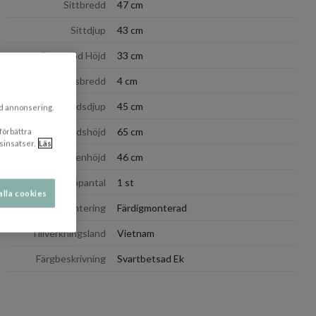
Sittbredd
47 cm
Sittdjup
43 cm
Ryggstöd Höjd
33 cm
Armstödsbredd
4 cm
Armstödsdjup
45 cm
ad annonsering.
Armstödshöjd
65 cm
 förbättra
sinsatser.
Läs
Benhöjd
46 cm
Minsta Köpantal
1 st
alla cookies
Montering
Färdigmonterad
Tillverkningsland
Vietnam
Färgbeskrivning
Svartbetsad Ek