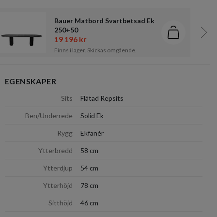
Bauer Matbord Svartbetsad Ek
250+50
kundvagn
Lägg i kund
19 196 kr
Näst
Finns i lager. Skickas omgående.
EGENSKAPER
dölj
Sits
Flätad Repsits
Ben/Underrede
Solid Ek
Rygg
Ekfanér
Ytterbredd
58 cm
Ytterdjup
54 cm
Ytterhöjd
78 cm
Sitthöjd
46 cm