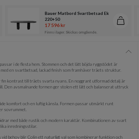
Bauer Matbord Svartbetsad Ek
220+50
g i kundvagn
Lägg i 
17 596 kr
Finns i lager. Skickas omgående.
Visa/
assar i de flesta hem. Stommen och det lätt böjda ryggstödet är
 med en svartbetsad, lackad finish som framhäver träets struktur.
r fin kontrast till träets svarta nyans. En noggrant utformad detalj är
ill. Den avsmalnande formen ger stolen ett lätt och balanserat uttryck
både komfort och en luftig känsla. Formen passar utmärkt runt
ler sovrummet.
 bidrar med både rustik och modern karaktär. Kombinationen av svart
lika inredningsstilar.
ts vid behov blir Colin ett naturligt val som kombinerar funktion och