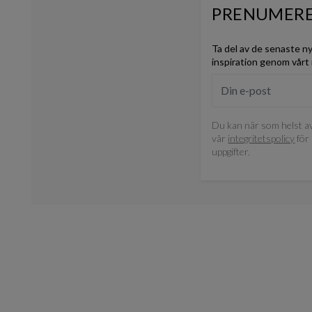
PRENUMERE
Ta del av de senaste n
inspiration genom vårt
Du kan när som helst av
vår
integritetspolicy
för 
uppgifter.