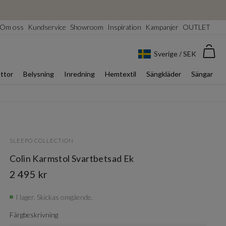
Om oss
Kundservice
Showroom
Inspiration
Kampanjer
OUTLET
Var
Sverige / SEK
ttor
Belysning
Inredning
Hemtextil
Sängkläder
Sängar
SLEEPO COLLECTION
Colin Karmstol Svartbetsad Ek
2 495 kr
I lager. Skickas omgående.
Färgbeskrivning