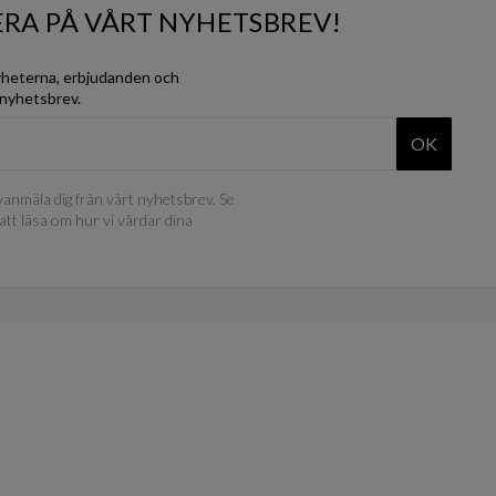
RA PÅ VÅRT NYHETSBREV!
yheterna, erbjudanden och
 nyhetsbrev.
OK
anmäla dig från vårt nyhetsbrev. Se
att läsa om hur vi vårdar dina