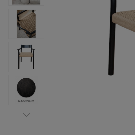
Item
1
of
5
Item
1