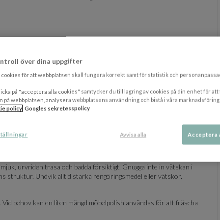
ntroll över dina uppgifter
cookies för att webbplatsen skall fungera korrekt samt för statistik och personanpass
icka på "acceptera alla cookies" samtycker du till lagring av cookies på din enhet för att
n på webbplatsen, analysera webbplatsens användning och bistå i våra marknadsföring
ie policy
Googles sekretesspolicy
lig rengöring används en mjuk och lätt fuktad trasa. Vid behov kan en mild
då upprepad rengöring med vatten och tvål kan påverka snörets
tällningar
Avvisa alla
Acceptera 
juk, urvriden trasa och badda försiktigt. Gnugga inte in vätskan i
ens struktur. Undvik alltid starka rengöringsmedel eller vätskor.
. Vid behov kan en liten mängd möbelpolish användas för att fräscha