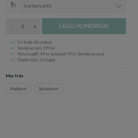
Svartbetsad Ek
Antal
-
+
LÄGG I KUNDVAGN
Fri frakt till ombud
Hemleverans 199 kr
Returavgift: 49 kr (ombud) 99 kr (hemleverans)
Öppet köp i 14 dagar
Mer från
Matbord
Stolsdynor