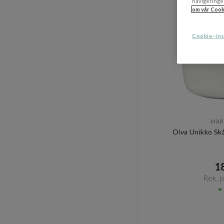
navigeringe
om vår Cook
Cookie-ins
MAR
Oiva Unikko Sk
18
Rek. pr