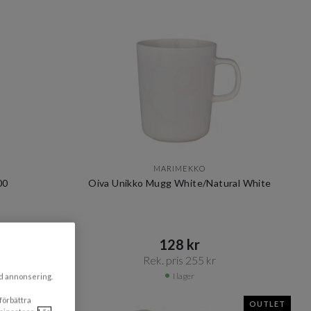
MARIMEKKO
00
Oiva Unikko Mugg White/Natural White
128 kr​​
Rek. pris 255 kr​​
I lager
ad annonsering.
 förbättra
OUTLET
OUTLET