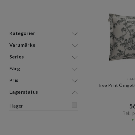
Kategorier
Varumärke
Series
Färg
GAN
Pris
Tree Print Örngot
Lagerstatus
56
I lager
Rek. pr