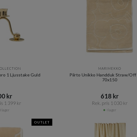
COLLECTION
MARIMEKKO
oro 1 Ljusstake Guld
Piirto Unikko Handduk Straw/Off
70x150
0 kr​​
618 kr​​
s 1 399 kr​​
Rek. pris 1 030 kr​​
I lager
I lager
OUTLET