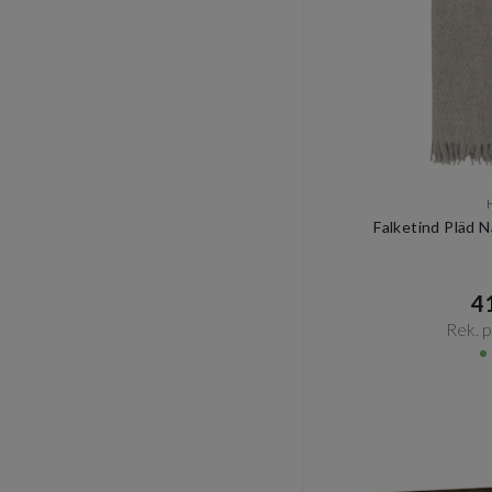
Falketind Pläd 
41
Rek. pr