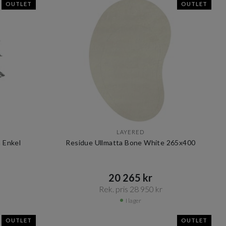
OUTLET
OUTLET
LAYERED
n Enkel
Residue Ullmatta Bone White 265x400
20 265 kr​​
Rek. pris 28 950 kr​​
I lager
OUTLET
OUTLET