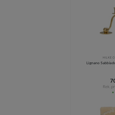
HILKE 
Lignano Sabbiad
70
Rek. pri