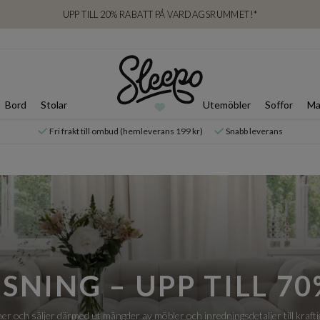
UPP TILL 20% RABATT PÅ VARDAGSRUMMET!*
Bord
Stolar
Utemöbler
Soffor
Ma
Fri frakt till ombud (hemleverans 199 kr)
Snabb leverans
SNING – UPP TILL 70
er och säljer därmed ut mängder av möbler och inredningsdetaljer till krafti