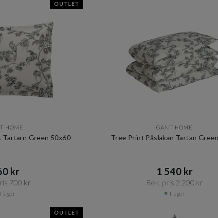
OUTLET
T HOME
GANT HOME
t Tartarn Green 50x60
Tree Print Påslakan Tartan Gree
0 kr​​
1 540 kr​​
is 700 kr​​
Rek. pris 2 200 kr​​
I lager
I lager
OUTLET