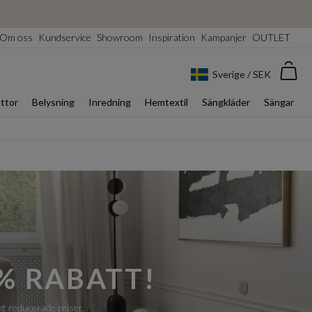
Om oss
Kundservice
Showroom
Inspiration
Kampanjer
OUTLET
Var
Sverige / SEK
ttor
Belysning
Inredning
Hemtextil
Sängkläder
Sängar
% RABATT!
gt reducerade priser.