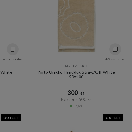
+ 3 varianter
+ 3 varianter
MARIMEKKO
 White
Piirto Unikko Handduk Straw/Off White
50x100
300 kr​​
Rek. pris 500 kr​​
I lager
OUTLET
OUTLET