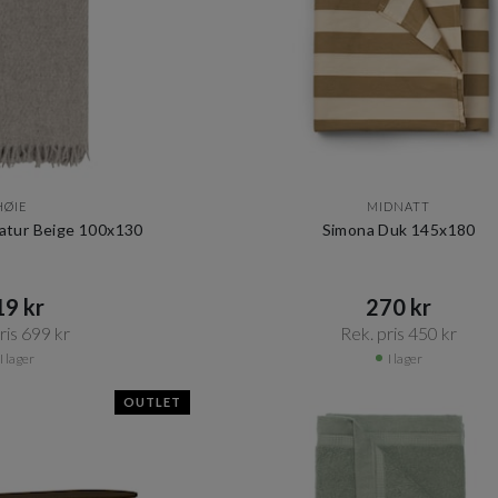
HØIE
MIDNATT
Natur Beige 100x130
Simona Duk 145x180
9 kr​​
270 kr​​
is 699 kr​​
Rek. pris 450 kr​​
I lager
I lager
OUTLET