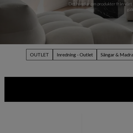
Det handlar om produkter från vårt ti
gäl
OUTLET
Inredning - Outlet
Sängar & Madras