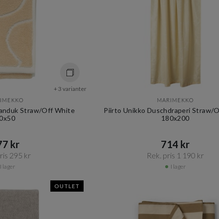
+ 3 varianter
IMEKKO
MARIMEKKO
handuk Straw/Off White
Piirto Unikko Duschdraperi Straw/
0x50
180x200
7 kr​​
714 kr​​
is 295 kr​​
Rek. pris 1 190 kr​​
I lager
I lager
OUTLET