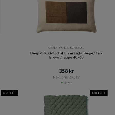
CHHATWAL & JONSSON
Deepak Kuddfodral Linne Light Beige/Dark
Brown/Taupe 40x60
358 kr​​
Rek. pris 895 kr​​
I lager
OUTLET
OUTLET