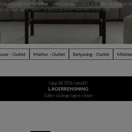
digare ordinarie sortiment – alltså samma kvalitet som alltid, men till ett l
ler så långt lagret räcker, så passa på innan favoriterna tar slut!
ser - Outlet
Mattor - Outlet
Belysning - Outlet
Möbler 
Upp till 70% rabatt!
LAGERRENSNING
Gäller så länge lagret räcker