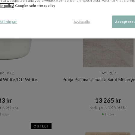
n på webbplatsen, analysera webbplatsens användning och bistå i våra marknadsföring
ie policy
Googles sekretesspolicy
tällningar
Avvisa alla
Acceptera 
IMEKKO
LAYERED
ål White/Off White
Punja Plasma Ullmatta Sand Melang
3 kr​​
13 265 kr​​
is 305 kr​​
Rek. pris 18 950 kr​​
I lager
I lager
OUTLET