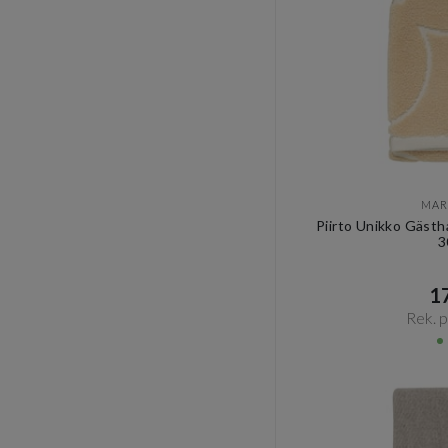
MAR
Piirto Unikko Gäst
3
17
Rek. pr