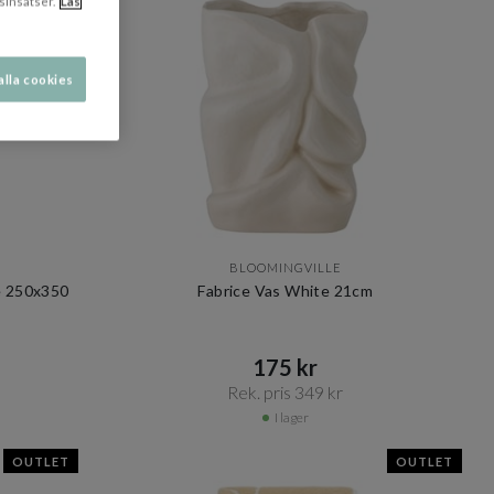
sinsatser.
Läs
alla cookies
BLOOMINGVILLE
e 250x350
Fabrice Vas White 21cm
175 kr​​
Rek. pris 349 kr​​
I lager
OUTLET
OUTLET