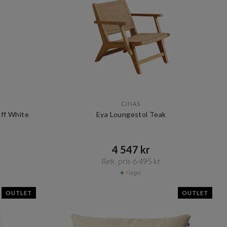
CINAS
Off White
Eya Loungestol Teak
4 547 kr​​
Rek. pris 6 495 kr​​
I lager
OUTLET
OUTLET