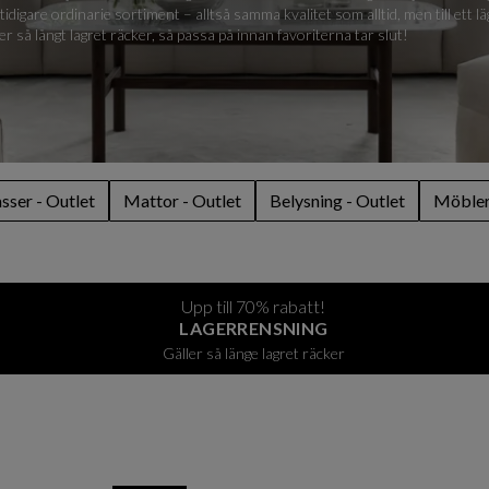
digare ordinarie sortiment – alltså samma kvalitet som alltid, men till ett l
ler så långt lagret räcker, så passa på innan favoriterna tar slut!
ser - Outlet
Mattor - Outlet
Belysning - Outlet
Möbler 
Upp till 70% rabatt!
LAGERRENSNING
Gäller så länge lagret räcker