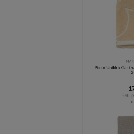
MAR
Piirto Unikko Gäst
3
17
Rek. pr