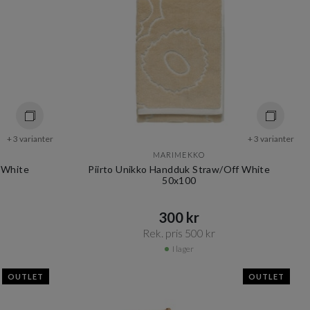
+ 3 varianter
+ 3 varianter
MARIMEKKO
 White
Piirto Unikko Handduk Straw/Off White
50x100
300 kr​​
Rek. pris 500 kr​​
I lager
OUTLET
OUTLET