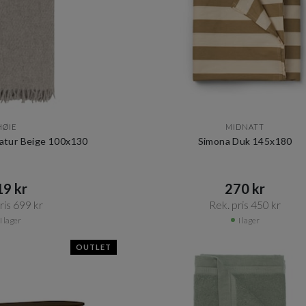
HØIE
MIDNATT
Natur Beige 100x130
Simona Duk 145x180
9 kr​​
270 kr​​
is 699 kr​​
Rek. pris 450 kr​​
I lager
I lager
OUTLET