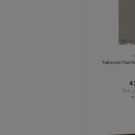
Falketind Pläd 
41
Rek. pr