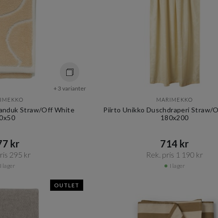
+ 3 varianter
IMEKKO
MARIMEKKO
handuk Straw/Off White
Piirto Unikko Duschdraperi Straw/
0x50
180x200
7 kr​​
714 kr​​
is 295 kr​​
Rek. pris 1 190 kr​​
I lager
I lager
OUTLET