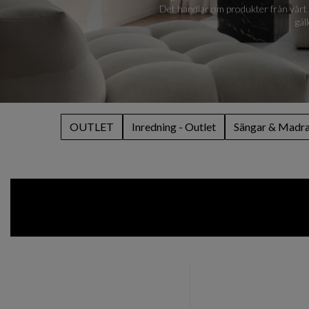
Det handlar om produkter från vårt ti
gäl
OUTLET
Inredning - Outlet
Sängar & Madras