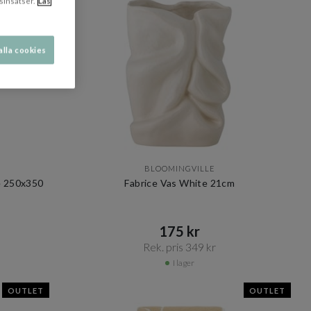
sinsatser.
Läs
alla cookies
BLOOMINGVILLE
e 250x350
Fabrice Vas White 21cm
175 kr​​
Rek. pris 349 kr​​
I lager
OUTLET
OUTLET