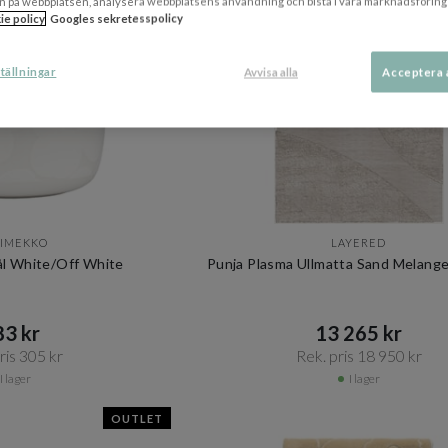
n på webbplatsen, analysera webbplatsens användning och bistå i våra marknadsföring
ie policy
Googles sekretesspolicy
tällningar
Avvisa alla
Acceptera 
IMEKKO
LAYERED
ål White/Off White
Punja Plasma Ullmatta Sand Melang
3 kr​​
13 265 kr​​
is 305 kr​​
Rek. pris 18 950 kr​​
I lager
I lager
OUTLET