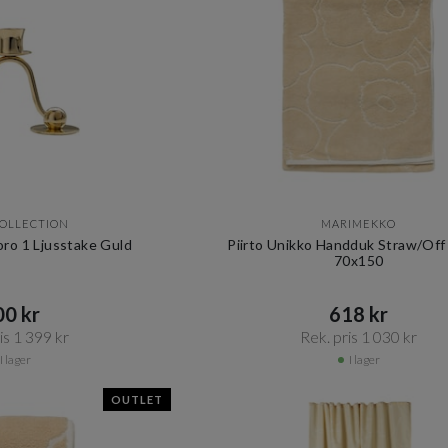
COLLECTION
MARIMEKKO
oro 1 Ljusstake Guld
Piirto Unikko Handduk Straw/Off
70x150
0 kr​​
618 kr​​
s 1 399 kr​​
Rek. pris 1 030 kr​​
I lager
I lager
OUTLET