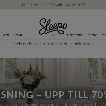
UPP TILL 20% RABATT PÅ VARDAGSRUMMET!*
Bord
Stolar
Utemöbler
Soffor
Ma
Fri frakt till ombud (hemleverans 199 kr)
Snabb leverans
SNING – UPP TILL 70
er och säljer därmed ut mängder av möbler och inredningsdetaljer till krafti