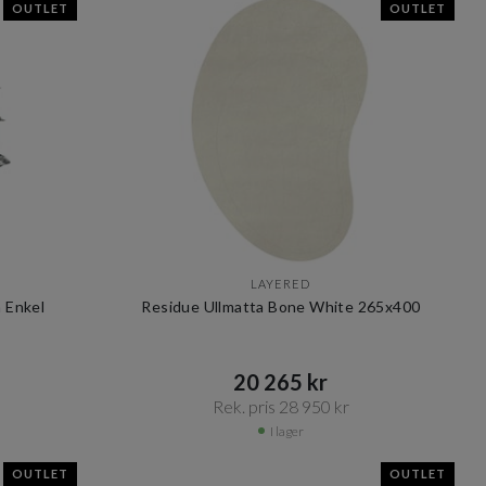
OUTLET
OUTLET
LAYERED
n Enkel
Residue Ullmatta Bone White 265x400
20 265 kr​​
Rek. pris 28 950 kr​​
I lager
OUTLET
OUTLET