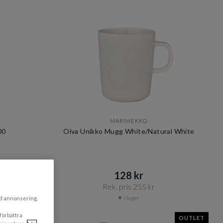
MARIMEKKO
00
Oiva Unikko Mugg White/Natural White
128 kr​​
Rek. pris 255 kr​​
I lager
ad annonsering.
 förbättra
OUTLET
OUTLET