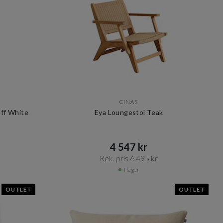
CINAS
Off White
Eya Loungestol Teak
4 547 kr​​
Rek. pris 6 495 kr​​
I lager
OUTLET
OUTLET