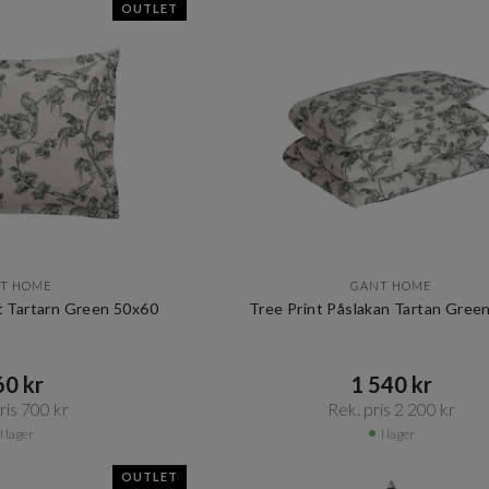
OUTLET
T HOME
GANT HOME
t Tartarn Green 50x60
Tree Print Påslakan Tartan Gree
0 kr​​
1 540 kr​​
is 700 kr​​
Rek. pris 2 200 kr​​
I lager
I lager
OUTLET