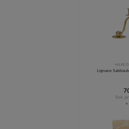
HILKE 
Lignano Sabbiad
70
Rek. pri