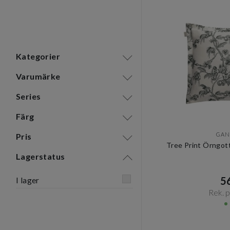
Kategorier
Varumärke
Series
Färg
GAN
Pris
Tree Print Örngot
Lagerstatus
56
I lager
Rek. pr