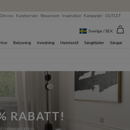
Om oss
Kundservice
Showroom
Inspiration
Kampanjer
OUTLET
Var
Sverige / SEK
ttor
Belysning
Inredning
Hemtextil
Sängkläder
Sängar
% RABATT!
gt reducerade priser.