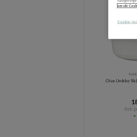
navigeringe
om vår Cook
Cookie-ins
MAR
Oiva Unikko Sk
18
Rek. pr