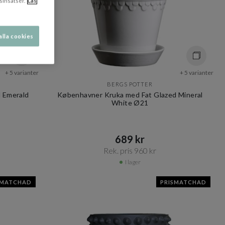
sinsatser.
Läs
alla cookies
+ 5 varianter
+ 5 varianter
BERGS POTTER
 Emerald
Københavner Kruka med Fat Glazed Mineral
White Ø21
689 kr​​
Rek. pris 960 kr​​
I lager
SMATCHAD
PRISMATCHAD