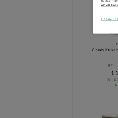
navigeringe
om vår Cook
Cookie-ins
Cloudy Kruka 
(ØxH)
1 1
Rek. pri