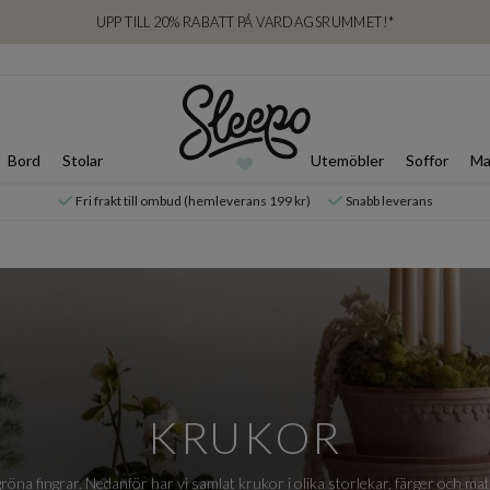
UPP TILL 20% RABATT PÅ VARDAGSRUMMET!*
Bord
Stolar
Utemöbler
Soffor
Ma
Fri frakt till ombud (hemleverans 199 kr)
Snabb leverans
KRUKOR
röna fingrar. Nedanför har vi samlat krukor i olika storlekar, färger och mater