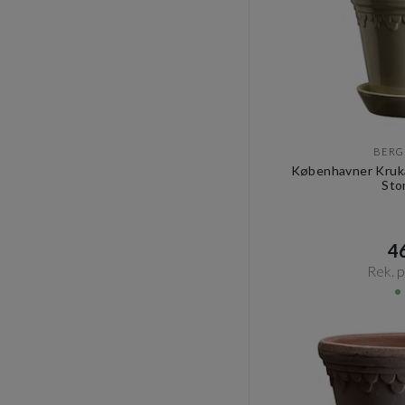
BERG
Københavner Kruka
Sto
46
Rek. pr