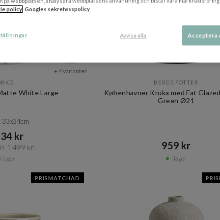
n på webbplatsen, analysera webbplatsens användning och bistå i våra marknadsföring
ie policy
Googles sekretesspolicy
tällningar
Avvisa alla
Acceptera 
+ 4 varianter
DBKD
BERGS POTTER
Matte White Large
Københavner Kruka med Fat Glazed
Green Ø21
: 33x34cm
34 kr​​
959 kr​​
s 1 499 kr​​
I lager
I lager
PRISMATCHAD
PRI