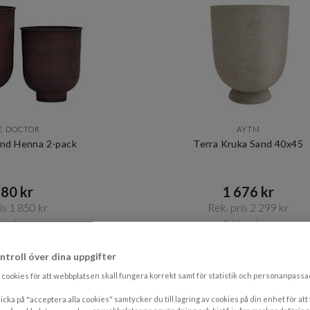
E DOCTOR
AYTM
änd Henna 2-pack
Terra Kruka Sand 40x45
80 kr​​
1 676 kr​​
s 1 850 kr​​
Rek. pris 2 299 kr​​
 vardagar
7-14 vardagar
PRISMATCHAD
ntroll över dina uppgifter
cookies för att webbplatsen skall fungera korrekt samt för statistik och personanpass
icka på "acceptera alla cookies" samtycker du till lagring av cookies på din enhet för att