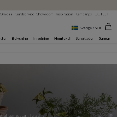
Om oss
Kundservice
Showroom
Inspiration
Kampanjer
OUTLET
Var
Sverige / SEK
ttor
Belysning
Inredning
Hemtextil
Sängkläder
Sängar
ial, som passar till alla dina