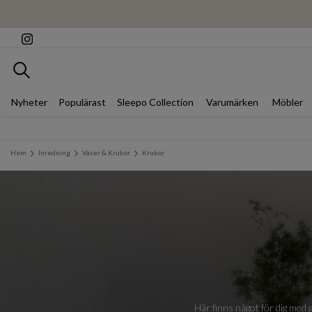
Sök
Nyheter
Populärast
Sleepo Collection
Varumärken
Möbler
Hem
Inredning
Vaser & Krukor
Krukor
Här finns något för dig med g