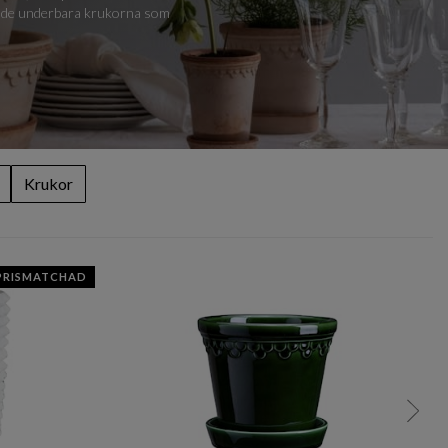
 av de underbara krukorna som
Krukor
PRISMATCHAD