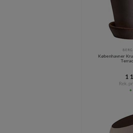
BERG
Københavner Kru
Terra
1 1
Rek. pri