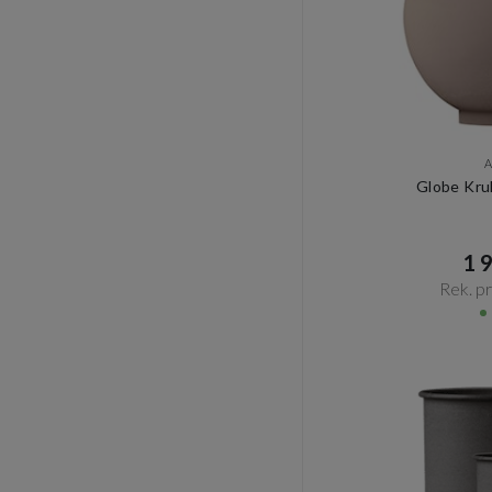
Globe Kru
1 9
Rek. pri