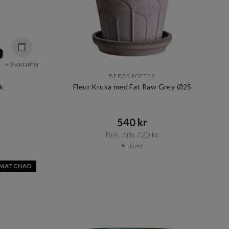
+ 3 varianter
BERGS POTTER
k
Fleur Kruka med Fat Raw Grey Ø25
540 kr​​
Rek. pris 720 kr​​
I lager
SMATCHAD