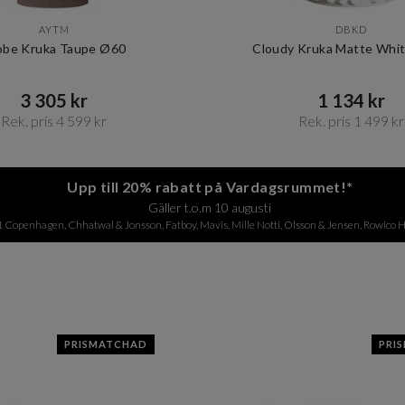
AYTM
DBKD
obe Kruka Taupe Ø60
Cloudy Kruka Matte Whit
3 305 kr​​
1 134 kr​​
Rek. pris 4 599 kr​​
Rek. pris 1 499 kr​​
Upp till 20% rabatt på Vardagsrummet!*
Gäller t.o.m 10 augusti
1 Copenhagen, Chhatwal & Jonsson, Fatboy, Mavis, Mille Notti, Olsson & Jensen, Rowico H
PRISMATCHAD
PRI