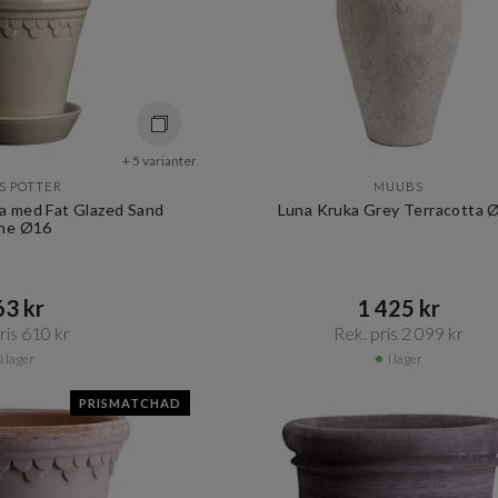
+ 5 varianter
S POTTER
MUUBS
 med Fat Glazed Sand
Luna Kruka Grey Terracotta 
ne Ø16
3 kr​​
1 425 kr​​
is 610 kr​​
Rek. pris 2 099 kr​​
I lager
I lager
PRISMATCHAD