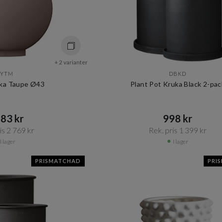
+ 2 varianter
AYTM
DBKD
ka Taupe Ø43
Plant Pot Kruka Black 2-pac
83 kr​​
998 kr​​
s 2 769 kr​​
Rek. pris 1 399 kr​​
I lager
I lager
PRISMATCHAD
PRI