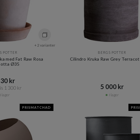
+ 2 varianter
S POTTER
BERGS POTTER
ka med Fat Raw Rosa
Cilindro Kruka Raw Grey Terraco
cotta Ø35
30 kr​​
5 000 kr​​
s 1 300 kr​​
I lager
I lager
PRISMATCHAD
PRI