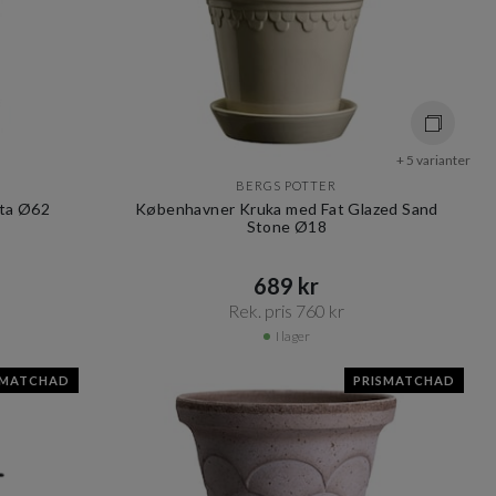
+ 5 varianter
BERGS POTTER
tta Ø62
Københavner Kruka med Fat Glazed Sand
Stone Ø18
689 kr​​
Rek. pris 760 kr​​
I lager
SMATCHAD
PRISMATCHAD