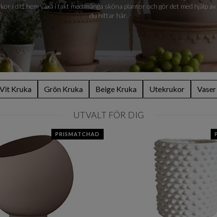
rukor i ditt hem växa i takt med många sköna plantor och gör det med hjälp
du hittar här.
Vit Kruka
Grön Kruka
Beige Kruka
Utekrukor
Vaser
UTVALT FÖR DIG
PRISMATCHAD