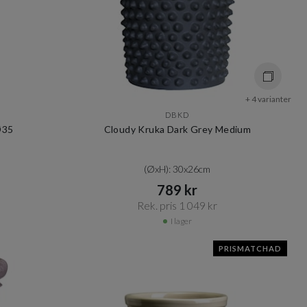
+ 4 varianter
DBKD
Ø35
Cloudy Kruka Dark Grey Medium
(ØxH): 30x26cm
789 kr​​
Rek. pris 1 049 kr​​
I lager
PRISMATCHAD