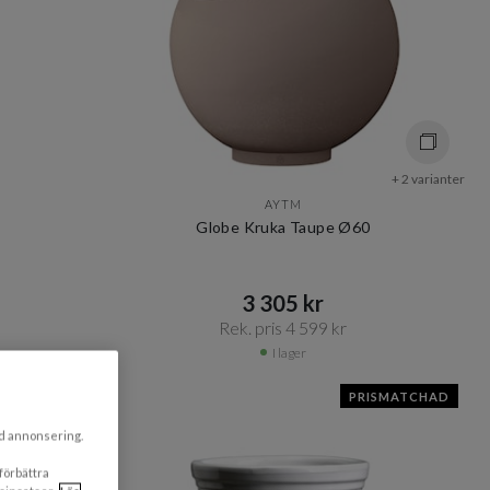
+ 2 varianter
AYTM
Globe Kruka Taupe Ø60
3 305 kr​​
Rek. pris 4 599 kr​​
I lager
PRISMATCHAD
ad annonsering.
 förbättra