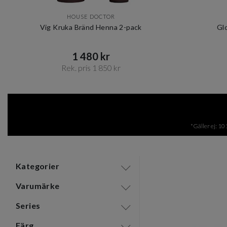
HOUSE DOCTOR
Vig Kruka Bränd Henna 2-pack
Gl
1 480 kr​​
Rek. pris 1 850 kr​​
Item
1
of
12
*Gäller ej: 10
Kategorier
Varumärke
Series
Färg