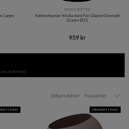
BERGS POTTER
e Large
Københavner Kruka med Fat Glazed Emerald
Green Ø21
959 kr​​
ome, Stoff, Tinted
368 produkter
Popularitet
SMATCHAD
PRISMATCHAD