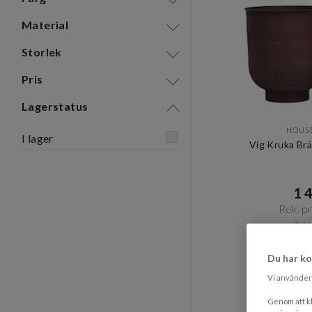
Material
Storlek
Pris
Lagerstatus
HOUS
I lager
Vig Kruka Br
1 4
Rek. pri
7-14
Du har ko
Vi använder 
Genom att kl