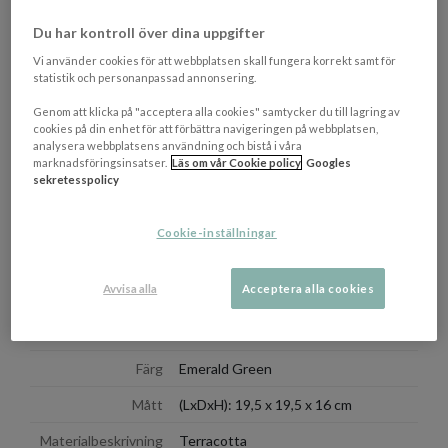
Sortimentet omfattar flera storlekar i vackra nyanserna. Det
Du har kontroll över dina uppgifter
finns även höga modeller särskilt anpassade för rosor, med gott
Vi använder cookies för att webbplatsen skall fungera korrekt samt för
om utrymme för djupa rötter, samt breda och låga krukor som
statistik och personanpassad annonsering.
passar för odling av örter, suckulenter och lökväxter i
dekorativa arrangemang.
Genom att klicka på "acceptera alla cookies" samtycker du till lagring av
cookies på din enhet för att förbättra navigeringen på webbplatsen,
Denna modell levereras som set med både kruka och fat, vilket
analysera webbplatsens användning och bistå i våra
gör dem väl lämpade för användning både inomhus och
marknadsföringsinsatser.
Läs om vår Cookie policy
Googles
utomhus.
sekretesspolicy
OM VARUMÄRKET
Cookie-inställningar
Visa/d
Avvisa alla
Acceptera alla cookies
EGENSKAPER
Tillverkningsland
Portugal
Färg
Emerald Green
Mått
(LxDxH): 19,5 x 19,5 x 16 cm
Materialbeskrivning
Terracotta