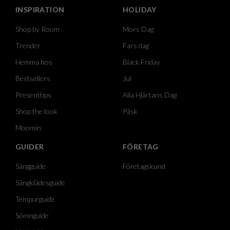
INSPIRATION
HOLIDAY
Shop by Room
Mors Dag
Trender
Fars dag
Hemma hos
Black Friday
Bestsellers
Jul
Presenttips
Alla Hjärtans Dag
Shop the look
Påsk
Moomin
GUIDER
FÖRETAG
Sängguide
Företagskund
Sängklädesguide
Tempurguide
Sömnguide