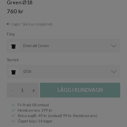
Green Ø18
760 kr
I lager. Skickas omgående.
Färg
Emerald Green
Storlek
Ø18
Antal
-
+
LÄGG I KUNDVAGN
Fri frakt till ombud
Hemleverans 199 kr
Returavgift: 49 kr (ombud) 99 kr (hemleverans)
Öppet köp i 14 dagar