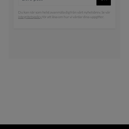
Du kan när som helst avanmäla dig från vårt nyhetsbrev. Se vår
integritetspolicy
för att läsa om hur vi vårdar dina uppgifter.