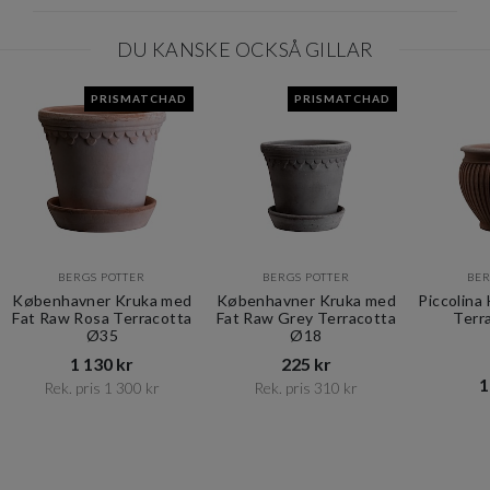
DU KANSKE OCKSÅ GILLAR
PRISMATCHAD
PRISMATCHAD
BERGS POTTER
BERGS POTTER
BER
Københavner Kruka med
Københavner Kruka med
Piccolina
Fat Raw Rosa Terracotta
Fat Raw Grey Terracotta
Terr
Ø35
Ø18
1 130 kr​​
225 kr​​
1
Rek. pris 1 300 kr​​
Rek. pris 310 kr​​
Item
1
of
10