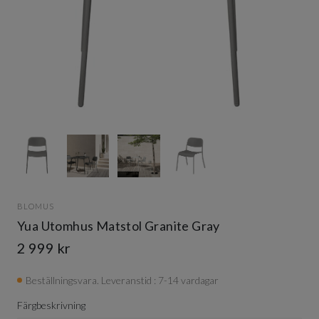
Item
1
of
4
Item
1
BLOMUS
of
Yua Utomhus Matstol Granite Gray
4
2 999 kr
Beställningsvara. Leveranstid : 7-14 vardagar
Färgbeskrivning