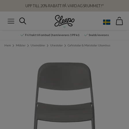
UPP TILL 20% RABATT PÅ VARDAGSRUMMET!*
Var
Sök
Meny
Fri frakt till ombud (hemleverans 199 kr)
Snabb leverans
Hem
Möbler
Utemöbler
Utestolar
Caféstolar & Matstolar Utomhus