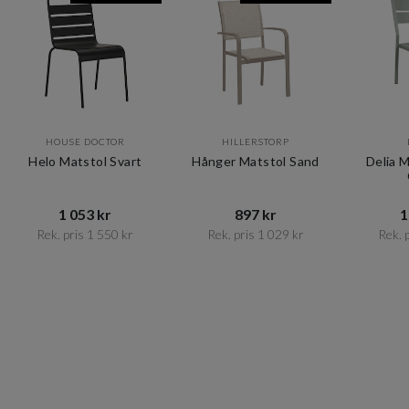
HOUSE DOCTOR
HILLERSTORP
Helo Matstol Svart
Hånger Matstol Sand
Delia 
1 053 kr​​
897 kr​​
1
Rek. pris 1 550 kr​​
Rek. pris 1 029 kr​​
Rek. p
Item
1
of
10