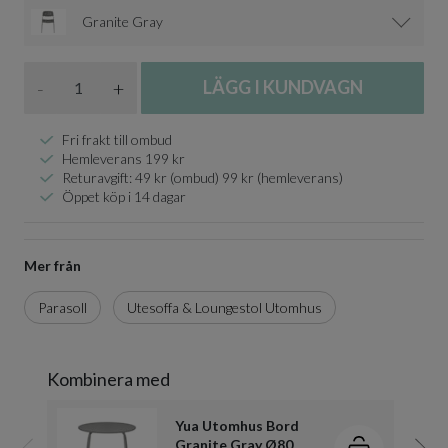
Granite Gray
Antal
-
+
LÄGG I KUNDVAGN
Fri frakt till ombud
Hemleverans 199 kr
Returavgift: 49 kr (ombud) 99 kr (hemleverans)
Öppet köp i 14 dagar
Mer från
Parasoll
Utesoffa & Loungestol Utomhus
Kombinera med
Yua Utomhus Bord
Granite Gray Ø80