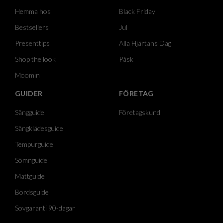
Hemma hos
Black Friday
Bestsellers
Jul
Presenttips
Alla Hjärtans Dag
Shop the look
Påsk
Moomin
GUIDER
FÖRETAG
Sängguide
Företagskund
Sängklädesguide
Tempurguide
Sömnguide
Mattguide
Bordsguide
Sovgaranti 90-dagar