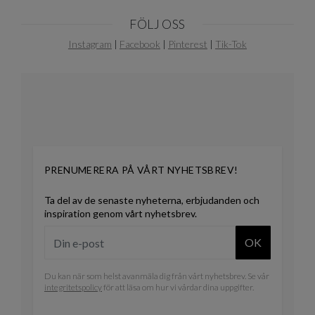
FÖLJ OSS
Instagram
|
Facebook
|
Pinterest
|
Tik-Tok
PRENUMERERA PÅ VÅRT NYHETSBREV!
Ta del av de senaste nyheterna, erbjudanden och
inspiration genom vårt nyhetsbrev.
OK
Du kan när som helst avanmäla dig från vårt nyhetsbrev. Se vår
integritetspolicy
för att läsa om hur vi vårdar dina uppgifter.