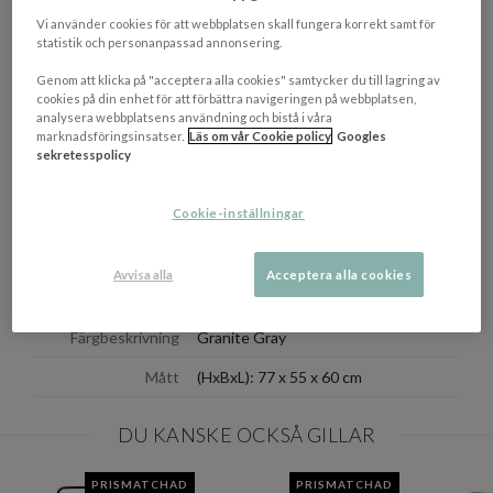
en väderbeständig ytbehandling som ger långvarig hållbarhet
även vid daglig utomhusanvändning. Den stabila konstruktionen
Vi använder cookies för att webbplatsen skall fungera korrekt samt för
kombineras med en lätt och stapelbar design, vilket gör stolen
statistik och personanpassad annonsering.
praktisk att hantera och förvara. För att förlänga livslängden
Genom att klicka på "acceptera alla cookies" samtycker du till lagring av
rekommenderas att stolen täcks under vinterhalvåret.
cookies på din enhet för att förbättra navigeringen på webbplatsen,
analysera webbplatsens användning och bistå i våra
marknadsföringsinsatser.
Läs om vår Cookie policy
Googles
OM VARUMÄRKET
sekretesspolicy
Visa/d
Cookie-inställningar
EGENSKAPER
Materialbeskrivning
Pulverlackerat galvaniserat stål
Avvisa alla
Acceptera alla cookies
Tillverkningsland
Kina
Färgbeskrivning
Granite Gray
Mått
(HxBxL): 77 x 55 x 60 cm
DU KANSKE OCKSÅ GILLAR
PRISMATCHAD
PRISMATCHAD