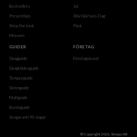
Bestsellers
Jul
Presenttips
Alla Hjärtans Dag
Shop the look
Påsk
Moomin
GUIDER
FÖRETAG
Sängguide
Företagskund
Sängklädesguide
Tempurguide
Sömnguide
Mattguide
Bordsguide
Sovgaranti 90-dagar
© Copyright 2026, Sleepo AB