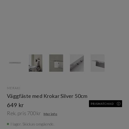
Item
1
of
5
Item
1
of
MERAKI
5
Väggfäste med Krokar Silver 50cm
649 kr
PRISMATCHAD
Rek. pris 700 kr
Mer info
I lager. Skickas omgående.