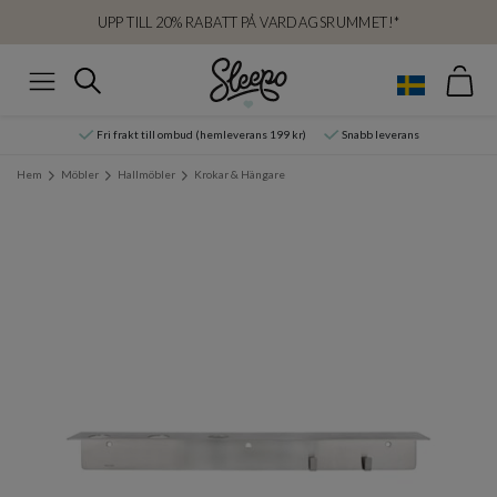
UPP TILL 20% RABATT PÅ VARDAGSRUMMET!*
Var
Sök
Meny
Fri frakt till ombud (hemleverans 199 kr)
Snabb leverans
Hem
Möbler
Hallmöbler
Krokar & Hängare