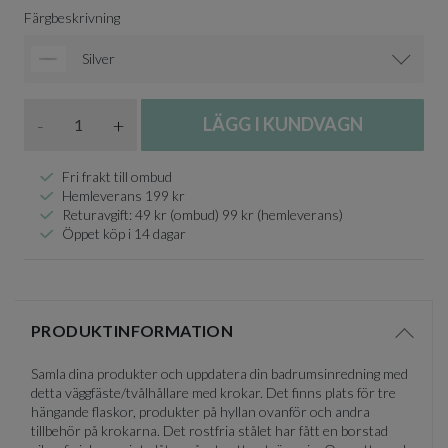
Färgbeskrivning
Silver
Antal
-
+
LÄGG I KUNDVAGN
Fri frakt till ombud
Hemleverans 199 kr
Returavgift: 49 kr (ombud) 99 kr (hemleverans)
Öppet köp i 14 dagar
PRODUKTINFORMATION
Visa/d
Samla dina produkter och uppdatera din badrumsinredning med
detta väggfäste/tvålhållare med krokar. Det finns plats för tre
hängande flaskor, produkter på hyllan ovanför och andra
tillbehör på krokarna. Det rostfria stålet har fått en borstad