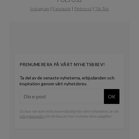
Instagram
|
Facebook
|
Pinterest
|
Tik-Tok
PRENUMERERA PÅ VÅRT NYHETSBREV!
Ta del av de senaste nyheterna, erbjudanden och
inspiration genom vårt nyhetsbrev.
OK
Du kan när som helst avanmäla dig från vårt nyhetsbrev. Se vår
integritetspolicy
för att läsa om hur vi vårdar dina uppgifter.