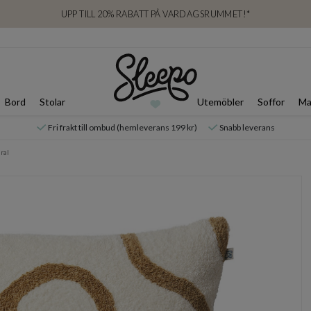
UPP TILL 20% RABATT PÅ VARDAGSRUMMET!*
Bord
Stolar
Utemöbler
Soffor
Ma
Fri frakt till ombud (hemleverans 199 kr)
Snabb leverans
ral