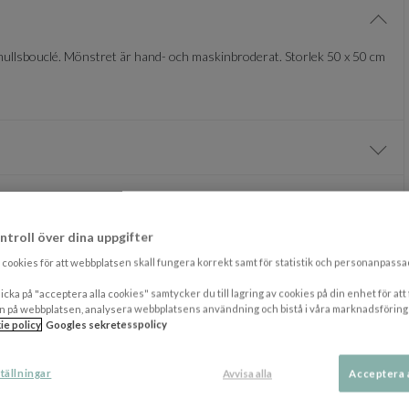
Visa/
omullsbouclé. Mönstret är hand- och maskinbroderat. Storlek 50 x 50 cm
Visa/
ntroll över dina uppgifter
DU KANSKE OCKSÅ GILLAR
cookies för att webbplatsen skall fungera korrekt samt för statistik och personanpass
icka på "acceptera alla cookies" samtycker du till lagring av cookies på din enhet för att
PRISMATCHAD
n på webbplatsen, analysera webbplatsens användning och bistå i våra marknadsföring
ie policy
Googles sekretesspolicy
tällningar
Avvisa alla
Acceptera 