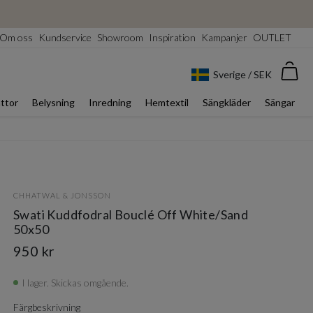
Om oss
Kundservice
Showroom
Inspiration
Kampanjer
OUTLET
Var
Sverige / SEK
ttor
Belysning
Inredning
Hemtextil
Sängkläder
Sängar
CHHATWAL & JONSSON
Swati Kuddfodral Bouclé Off White/Sand
50x50
950 kr
I lager. Skickas omgående.
Färgbeskrivning