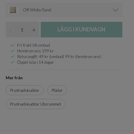
Off White/Sand
Antal
-
+
LÄGG I KUNDVAGN
Fri frakt till ombud
Hemleverans 199 kr
Returavgift: 49 kr (ombud) 99 kr (hemleverans)
Öppet köp i 14 dagar
Mer från
Prydnadskuddar
Plädar
Prydnadskuddar Uterummet