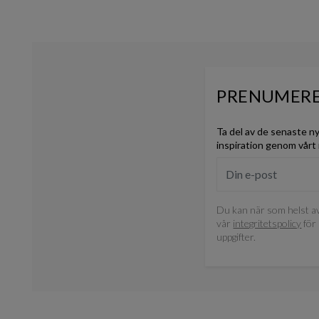
PRENUMERE
Ta del av de senaste n
inspiration genom vårt
Du kan när som helst av
vår
integritetspolicy
för 
uppgifter.