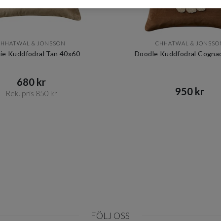
CHHATWAL & JONSSON
CHHATWAL & JONSSO
kie Kuddfodral Tan 40x60
Doodle Kuddfodral Cogna
680 kr​​
950 kr​​
Rek. pris 850 kr​​
FÖLJ OSS