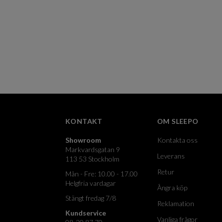
KONTAKT
OM SLEEPO
Showroom
Kontakta oss
Markvardsgatan 9
Leverans
113 53 Stockholm
Retur
Mån - Fre: 10.00 - 17.00
Helgfria vardagar
Ångra köp
Stängt fredag 7/8
Reklamation
Kundservice
Vanliga frågor