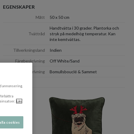
EGENSKAPER
dölj
Mått
50 x 50 cm
Handtvätta i 30 grader. Plantorka och
Tvättråd
stryk på medelhög temperatur. Kan
inte kemtvättas.
Tillverkningsland
Indien
dölj
Färgbeskrivning
Off White/Sand
Materialbeskrivning
Bomullsbouclé & Sammet
ad annonsering.
 förbättra
sinsatser.
Läs
alla cookies