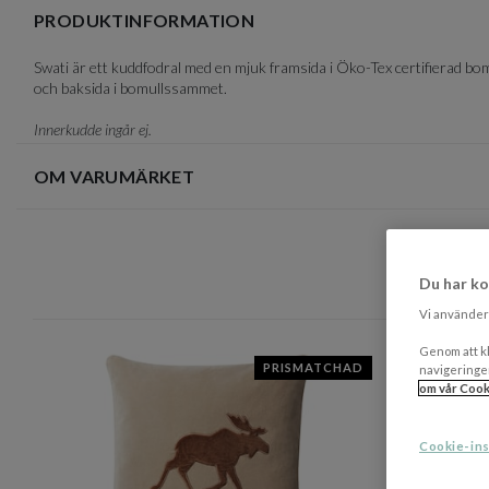
of
PRODUKTINFORMATION
3
Swati är ett kuddfodral med en mjuk framsida i Öko-Tex certifierad b
och baksida i bomullssammet.
Innerkudde ingår ej.
OM VARUMÄRKET
Du har ko
Vi använder 
Genom att kl
PRISMATCHAD
navigeringe
om vår Cook
Cookie-ins