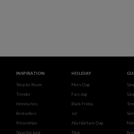
INSPIRATION
HOLIDAY
GU
Shop by Room
Mors Dag
Sän
Trender
Fars dag
Sän
Hemma hos
Black Friday
Tem
Bestsellers
Jul
Söm
Presenttips
Alla Hjärtans Dag
Mat
Shop the look
Påsk
Bor