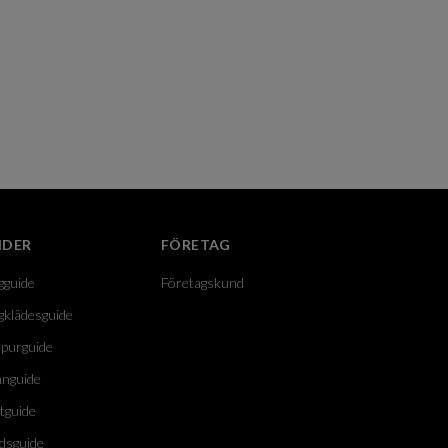
IDER
FÖRETAG
gguide
Företagskund
gklädesguide
purguide
nguide
tguide
dsguide