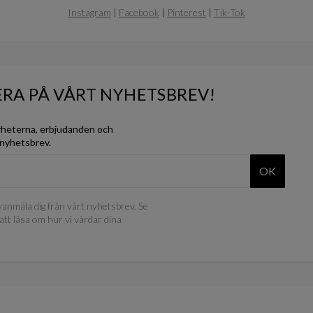
Instagram
|
Facebook
|
Pinterest
|
Tik-Tok
RA PÅ VÅRT NYHETSBREV!
yheterna, erbjudanden och
 nyhetsbrev.
OK
anmäla dig från vårt nyhetsbrev. Se
att läsa om hur vi vårdar dina