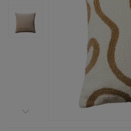
Item
1
of
3
Item
1