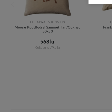
CHHATWAL & JONSSON
Moose Kuddfodral Sammet Tan/Cognac
Fran
50x50
568 kr​​
Rek. pris 795 kr​​
Item
1
of
10