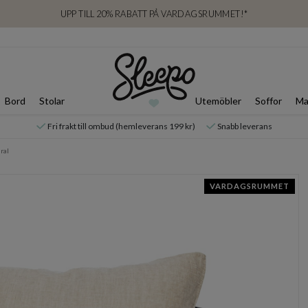
UPP TILL 20% RABATT PÅ VARDAGSRUMMET!*
Bord
Stolar
Utemöbler
Soffor
Ma
Fri frakt till ombud (hemleverans 199 kr)
Snabb leverans
ral
VARDAGSRUMMET