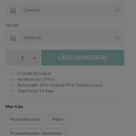
Oatmeal
Storlek
50x50 cm
Antal
-
+
LÄGG I KUNDVAGN
Fri frakt till ombud
Hemleverans 199 kr
Returavgift: 49 kr (ombud) 99 kr (hemleverans)
Öppet köp i 14 dagar
Mer från
Prydnadskuddar
Plädar
Prydnadskuddar Uterummet