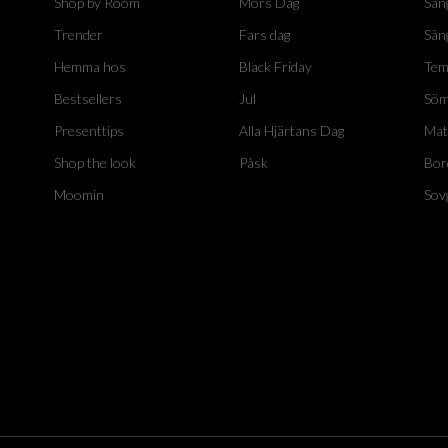
Shop by Room
Mors Dag
Sän
Trender
Fars dag
Sän
Hemma hos
Black Friday
Tem
Bestsellers
Jul
Söm
Presenttips
Alla Hjärtans Dag
Mat
Shop the look
Påsk
Bor
Moomin
Sov