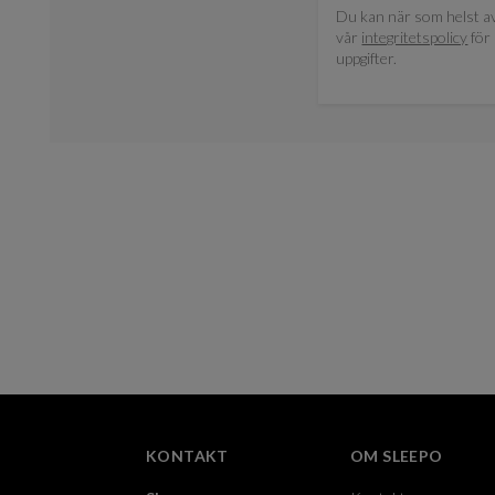
Du kan när som helst av
vår
integritetspolicy
för 
uppgifter.
KONTAKT
OM SLEEPO