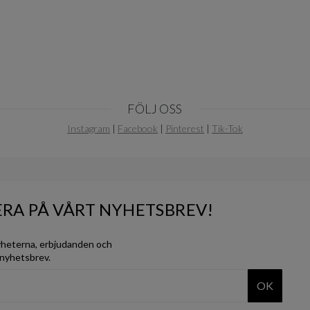
FÖLJ OSS
Instagram
|
Facebook
|
Pinterest
|
Tik-Tok
RA PÅ VÅRT NYHETSBREV!
yheterna, erbjudanden och
 nyhetsbrev.
OK