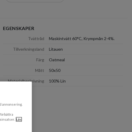
EGENSKAPER
dölj
Tvättråd
Maskintvätt 60°C, Krympmån 2-4%.
Tillverkningsland
Litauen
Färg
Oatmeal
Mått
50x50
Materialbeskrivning
100% Lin
ad annonsering.
 förbättra
sinsatser.
Läs
dölj