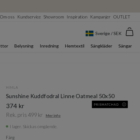
Om oss
Kundservice
Showroom
Inspiration
Kampanjer
OUTLET
Var
Sverige / SEK
ttor
Belysning
Inredning
Hemtextil
Sängkläder
Sängar
HIMLA
Sunshine Kuddfodral Linne Oatmeal 50x50
374 kr
PRISMATCHAD
Rek. pris 499 kr
Mer info
I lager. Skickas omgående.
Färg