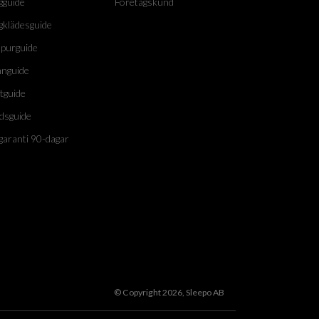
gguide
Företagskund
gklädesguide
purguide
nguide
tguide
dsguide
garanti 90-dagar
© Copyright 2026, Sleepo AB