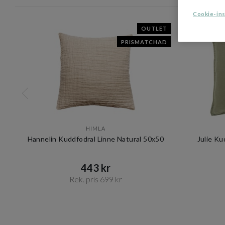
Cookie-ins
OUTLET
PRISMATCHAD
HIMLA
Hannelin Kuddfodral Linne Natural 50x50
Julie K
443 kr​​
Rek. pris 699 kr​​
Item
1
of
10