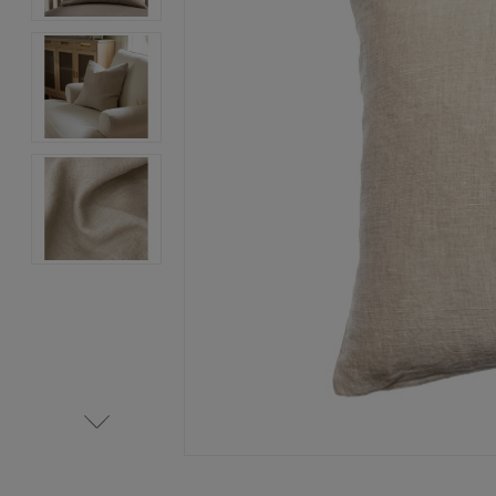
Item
1
of
4
Item
1