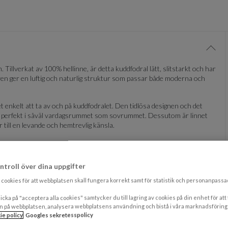
Visa/
em. Tillverkat av 100% hellinne, är detta kuddfodral lätt, slitstarkt och har
ven ger en luftig och naturlig struktur som passar både moderna och
t enkelt att ta av och på kuddfodralet. Den tidlösa designen och det
ssar perfekt i såväl vardagsrummet som sovrummet. Dessutom är linnet
 till en levande och hemtrevlig känsla.
ch blir mjukare med varje tvätt.
ntroll över dina uppgifter
e naturliga skrynklorna ge textilen extra karaktär.
cookies för att webbplatsen skall fungera korrekt samt för statistik och personanpass
icka på "acceptera alla cookies" samtycker du till lagring av cookies på din enhet för att
n på webbplatsen, analysera webbplatsens användning och bistå i våra marknadsföring
Visa/
ie policy
Googles sekretesspolicy