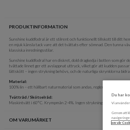
of
4
PRODUKTINFORMATION
Sunshine kuddfodral är ett stilrent och funktionellt tillskott till ditt h
en mjuk känsla tack vare att det tvättats efter sömnad. Den tunna vä
klassiska inredningsstilar.
Sunshine kuddfodral har en diskret, dold dragkedja i botten som gör de
tvättade linnet ger ett avslappnat uttryck, vilket gör att kudden pa
lättskött – ingen strykning behövs, och de naturliga skrynklorna bidrar
Material:
100% lin – ett hållbart naturmaterial som andas, reglerar temperatur o
Du har ko
Tvättråd / Skötselråd:
Maskintvätt i 60°C. Krympmån 2-4%. Ingen strykning krävs, låt gärna d
Vi använder 
Genom att kl
navigeringe
OM VARUMÄRKET
om vår Cook