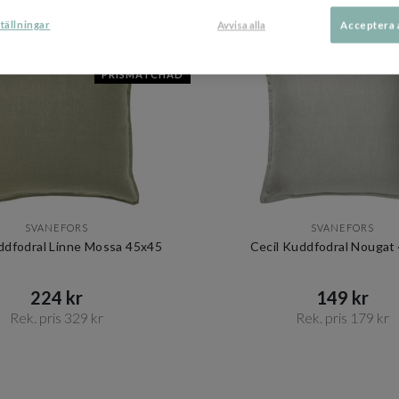
DU KANSKE OCKSÅ GILLAR
tällningar
Avvisa alla
Acceptera 
OUTLET
P
PRISMATCHAD
SVANEFORS
SVANEFORS
uddfodral Linne Mossa 45x45
Cecil Kuddfodral Nougat
224 kr​​
149 kr​​
Rek. pris 329 kr​​
Rek. pris 179 kr​​