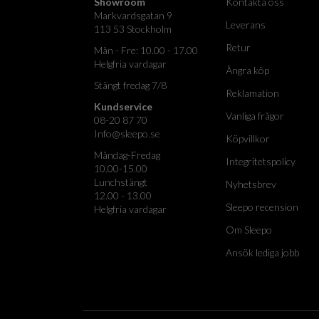
Showroom
Kontakta oss
Markvardsgatan 9
Leverans
113 53 Stockholm
Retur
Mån - Fre: 10.00 - 17.00
Helgfria vardagar
Ångra köp
Stängt fredag 7/8
Reklamation
Kundservice
Vanliga frågor
08-20 87 70
Info@sleepo.se
Köpvillkor
Måndag-Fredag
Integritetspolicy
10.00-15.00
Lunchstängt
Nyhetsbrev
12.00 - 13.00
Sleepo recension
Helgfria vardagar
Om Sleepo
Ansök lediga jobb