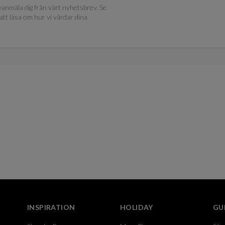
anmäla dig från vårt nyhetsbrev. Se
att läsa om hur vi vårdar dina
INSPIRATION
HOLIDAY
GU