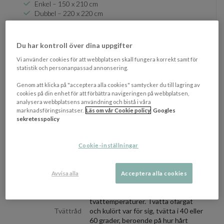
Enkel – 150 x 210 cm
Dubbel – 220 x 220 cm
OM VARUMÄRKET
Du har kontroll över dina uppgifter
Visa/d
Vi använder cookies för att webbplatsen skall fungera korrekt samt för
statistik och personanpassad annonsering.
EGENSKAPER
Genom att klicka på "acceptera alla cookies" samtycker du till lagring av
Materialbeskrivning
100% Lin
cookies på din enhet för att förbättra navigeringen på webbplatsen,
analysera webbplatsens användning och bistå i våra
Färg
White
marknadsföringsinsatser.
Läs om vår Cookie policy
Googles
sekretesspolicy
Mått
220x220 cm
Påslakanset
Nej
Cookie-inställningar
Trådtäthet
200 tc
Avvisa alla
Acceptera alla cookies
Bomullstyg tål värme väl, men
krymper vid alltför höga
tvättemperaturer. Tvätta ofärgat
Tvättråd
och kulört var för sig, tvätta i 40 eller
60 grader, beroende på hur hårt