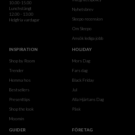
10.00-15.00
Lunchstängt
Nyhetsbrev
12.00 - 13.00
Sleepo recension
Helgfria vardagar
Om Sleepo
Ansök lediga jobb
INSPIRATION
HOLIDAY
Shop by Room
Mors Dag
Trender
Fars dag
Hemma hos
Black Friday
Bestsellers
Jul
Presenttips
Alla Hjärtans Dag
Shop the look
Påsk
Moomin
GUIDER
FÖRETAG