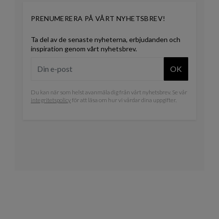
PRENUMERERA PÅ VÅRT NYHETSBREV!
Ta del av de senaste nyheterna, erbjudanden och
inspiration genom vårt nyhetsbrev.
OK
Du kan när som helst avanmäla dig från vårt nyhetsbrev. Se vår
integritetspolicy
för att läsa om hur vi vårdar dina uppgifter.