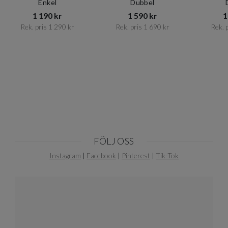
Enkel
Dubbel
1 190 kr​​
1 590 kr​​
1
Rek. pris 1 290 kr​​
Rek. pris 1 690 kr​​
Rek. p
Item
1
of
10
FÖLJ OSS
Instagram
|
Facebook
|
Pinterest
|
Tik-Tok