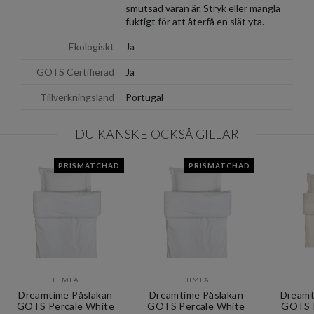
smutsad varan är. Stryk eller mangla
fuktigt för att återfå en slät yta.
Ekologiskt
Ja
GOTS Certifierad
Ja
Tillverkningsland
Portugal
DU KANSKE OCKSÅ GILLAR
PRISMATCHAD
PRISMATCHAD
HIMLA
HIMLA
Dreamtime Påslakan
Dreamtime Påslakan
Dreamt
GOTS Percale White
GOTS Percale White
GOTS P