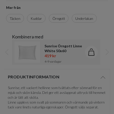
Mer från
Täcken
Kuddar
Örngott
Underlakan
Kombinera med
Sunrise Örngott Linne
White 50x60
Lägg i kund
419 kr
Föregående
Näst
4-9 vardagar
Item
1
PRODUKTINFORMATION
of
Visa/d
1
Sunrise, ett vackert hellinne som tvättats efter sömnad för en
mjuk och skön känsla. Det ger ett avslappnat uttryck till hemmet
och är lätt att sköta.
Linne upplevs som svalt på sommaren och värmande på vintern
tack vare linets naturliga egenskaper. Örngott säljs separat.