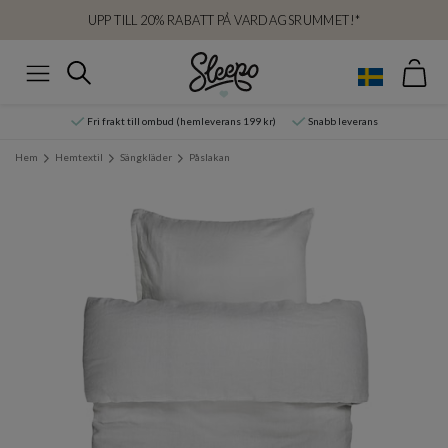
UPP TILL 20% RABATT PÅ VARDAGSRUMMET!*
Var
Sök
Meny
Fri frakt till ombud (hemleverans 199 kr)
Snabb leverans
Hem
Hemtextil
Sängkläder
Påslakan