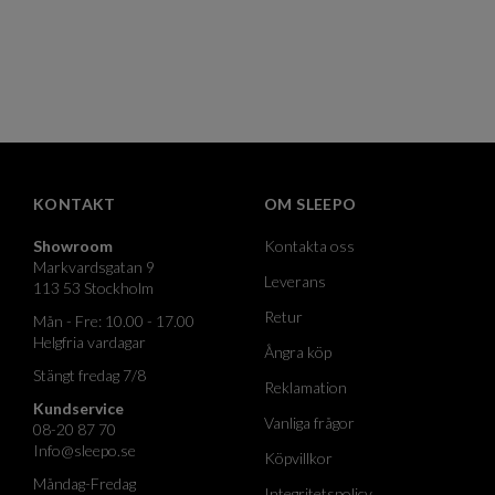
KONTAKT
OM SLEEPO
Showroom
Kontakta oss
Markvardsgatan 9
Leverans
113 53 Stockholm
Retur
Mån - Fre: 10.00 - 17.00
Helgfria vardagar
Ångra köp
Stängt fredag 7/8
Reklamation
Kundservice
Vanliga frågor
08-20 87 70
Info@sleepo.se
Köpvillkor
Måndag-Fredag
Integritetspolicy