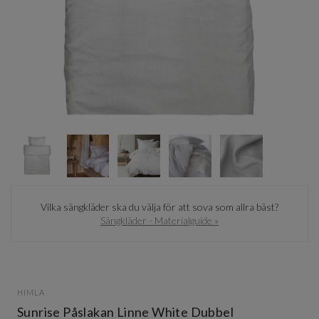
Item
1
of
5
Item
1
Vilka sängkläder ska du välja för att sova som allra bäst?
of
Sängkläder - Materialguide »
5
HIMLA
Sunrise Påslakan Linne White Dubbel