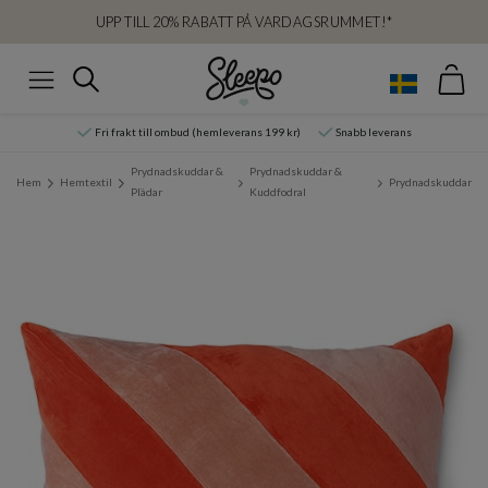
UPP TILL 20% RABATT PÅ VARDAGSRUMMET!*
Var
Sök
Meny
Fri frakt till ombud (hemleverans 199 kr)
Snabb leverans
Prydnadskuddar &
Prydnadskuddar &
Hem
Hemtextil
Prydnadskuddar
Plädar
Kuddfodral