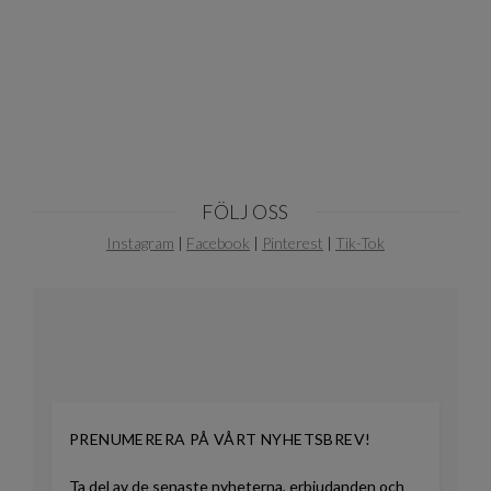
1
of
10
FÖLJ OSS
Instagram
|
Facebook
|
Pinterest
|
Tik-Tok
PRENUMERERA PÅ VÅRT NYHETSBREV!
Ta del av de senaste nyheterna, erbjudanden och