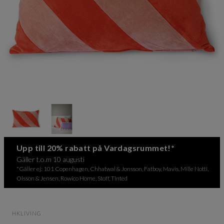
Item
1
of
2
Item
Upp till 20% rabatt på Vardagsrummet!*
1
Gäller t.o.m 10 augusti
of
*Gäller ej: 101 Copenhagen, Chhatwal & Jonsson, Fatboy, Mavis, Mille Notti,
2
Olsson & Jensen, Rowico Home, Stoff, Tinted
HKLIVING