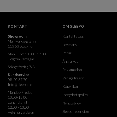
KONTAKT
OM SLEEPO
Showroom
Kontakta oss
Markvardsgatan 9
Leverans
113 53 Stockholm
Retur
Mån - Fre: 10.00 - 17.00
Helgfria vardagar
Ångra köp
Stängt fredag 7/8
Reklamation
Kundservice
Vanliga frågor
08-20 87 70
Info@sleepo.se
Köpvillkor
Måndag-Fredag
Integritetspolicy
10.00-15.00
Lunchstängt
Nyhetsbrev
12.00 - 13.00
Sleepo recension
Helgfria vardagar