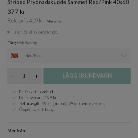
Striped Prydnadskudde Sammet Red/Pink 40x60
377 kr
Rek. pris 419 kr
Mer info
I lager. Skickas omgående.
Färgbeskrivning
Red/Pink
Antal
-
+
LÄGG I KUNDVAGN
Fri frakt till ombud
Hemleverans 199 kr
Returavgift: 49 kr (ombud) 99 kr (hemleverans)
Öppet köp i 14 dagar
Mer från