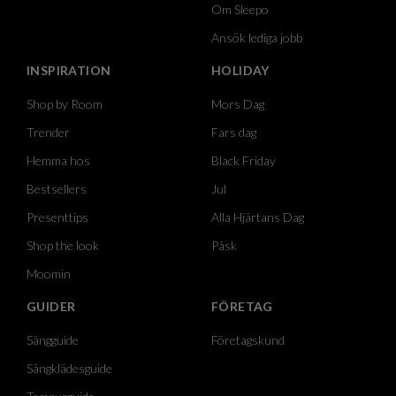
Om Sleepo
Ansök lediga jobb
INSPIRATION
HOLIDAY
Shop by Room
Mors Dag
Trender
Fars dag
Hemma hos
Black Friday
Bestsellers
Jul
Presenttips
Alla Hjärtans Dag
Shop the look
Påsk
Moomin
GUIDER
FÖRETAG
Sängguide
Företagskund
Sängklädesguide