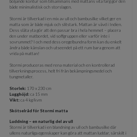
böljande kontur som tillsammans med mattans vita färg gör den
både minimalistisk och storslagen.
Stormi är tillverkad i en mix av ull och bambusilke vilket ger en
matta som är både mjuk och slitstark. Mattan är vävd i Indien.
Dess släta yta gör att den passar bra i hela hemmet – placera
den under matbordet, vid soffgruppen eller varför inte i
sovrummet? I och med dess oregelbundna form kan du enkelt
ändra både känslan och utseendet på ett rum bara genom att
vrida på mattan!
Stormi produceras med rena material och en kontrollerad
tillverkningsprocess, helt fri från bekämpningsmedel och
tungmetaller.
Storlek:
170 x 230 cm
Lugghöjd:
ca 15 mm
Vikt:
ca 4 kg/kvm
Skötselråd för Stormi matta
Luddning – en naturlig del av ull
Stormi är tillverkad i en blandning av ull och bambusilke där
ullens naturliga egenskaper kan göra att mattan luddar, särskilt i