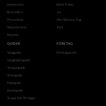
Hemma hos
Black Friday
Bestsellers
Jul
Presenttips
Alla Hjärtans Dag
Shop the look
Påsk
Moomin
GUIDER
FÖRETAG
Sängguide
Företagskund
Sängklädesguide
Tempurguide
Sömnguide
Mattguide
Bordsguide
Sovgaranti 90-dagar