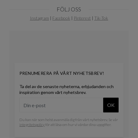
FÖLJ OSS
Instagram
|
Facebook
|
Pinterest
|
Tik-Tok
PRENUMERERA PÅ VÅRT NYHETSBREV!
Ta del av de senaste nyheterna, erbjudanden och
inspiration genom vårt nyhetsbrev.
OK
Du kan när som helst avanmäla dig från vårt nyhetsbrev. Se vår
integritetspolicy
för att läsa om hur vi vårdar dina uppgifter.