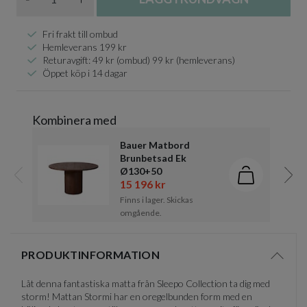
Fri frakt till ombud
Hemleverans 199 kr
Returavgift: 49 kr (ombud) 99 kr (hemleverans)
Öppet köp i 14 dagar
Kombinera med
Bauer Matbord
Brunbetsad Ek
Ø130+50
Lägg i kund
15 196 kr
Föregående
Näst
Finns i lager. Skickas
omgående.
Item
1
PRODUKTINFORMATION
of
Visa/d
7
Låt denna fantastiska matta från Sleepo Collection ta dig med
storm! Mattan Stormi har en oregelbunden form med en