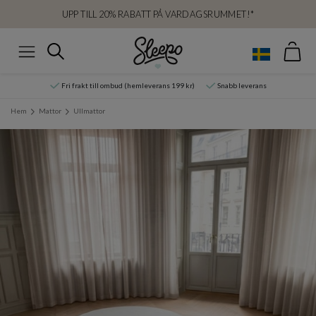
UPP TILL 20% RABATT PÅ VARDAGSRUMMET!*
Var
Sök
Meny
Fri frakt till ombud (hemleverans 199 kr)
Snabb leverans
Hem
Mattor
Ullmattor