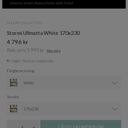
Olsson & Jensen, Rowico Home, Stoff, Tinted
SLEEPO COLLECTION
Stormi Ullmatta White 170x230
4 796 kr
Rek. pris 5 995 kr
Mer info
I lager. Skickas omgående.
Färgbeskrivning
White
Storlek
170x230
Antal
-
+
LÄGG I KUNDVAGN