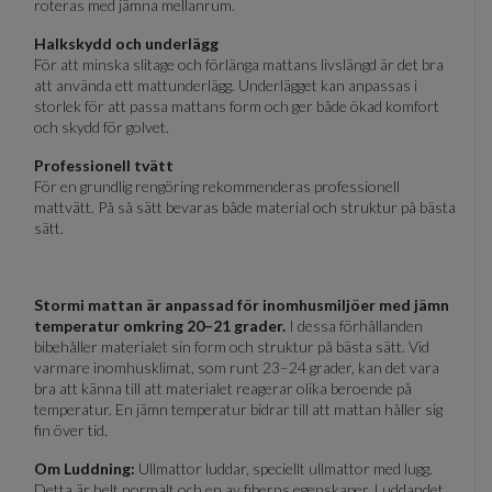
roteras med jämna mellanrum.
Halkskydd och underlägg
För att minska slitage och förlänga mattans livslängd är det bra
att använda ett mattunderlägg. Underlägget kan anpassas i
storlek för att passa mattans form och ger både ökad komfort
och skydd för golvet.
Professionell tvätt
För en grundlig rengöring rekommenderas professionell
mattvätt. På så sätt bevaras både material och struktur på bästa
sätt.
Stormi mattan är anpassad för inomhusmiljöer med jämn
temperatur omkring 20–21 grader.
I dessa förhållanden
bibehåller materialet sin form och struktur på bästa sätt. Vid
varmare inomhusklimat, som runt 23–24 grader, kan det vara
bra att känna till att materialet reagerar olika beroende på
temperatur. En jämn temperatur bidrar till att mattan håller sig
fin över tid.
Om Luddning:
Ullmattor luddar, speciellt ullmattor med lugg.
Detta är helt normalt och en av fiberns egenskaper. Luddandet