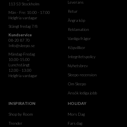
Leverans
113 53 Stockholm
Retur
Mån - Fre: 10.00 - 17.00
Helgfria vardagar
Ångra köp
Stängt fredag 7/8
Reklamation
Kundservice
Vanliga frågor
08-20 87 70
Info@sleepo.se
Köpvillkor
Måndag-Fredag
Integritetspolicy
10.00-15.00
Lunchstängt
Nyhetsbrev
12.00 - 13.00
Sleepo recension
Helgfria vardagar
Om Sleepo
Ansök lediga jobb
INSPIRATION
HOLIDAY
Shop by Room
Mors Dag
Trender
Fars dag