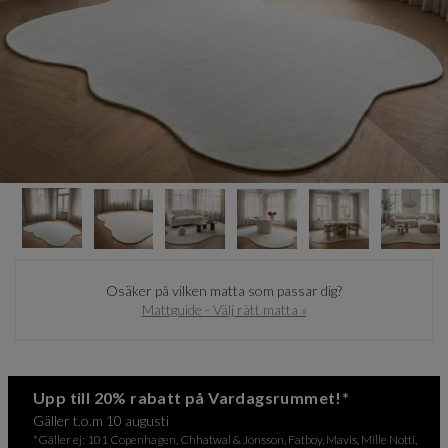
Item
1
of
10
Item
1
Osäker på vilken matta som passar dig?
of
Mattguide - Välj rätt matta »
10
Upp till 20% rabatt på Vardagsrummet!*
Gäller t.o.m 10 augusti
*Gäller ej: 101 Copenhagen, Chhatwal & Jonsson, Fatboy, Mavis, Mille Notti,