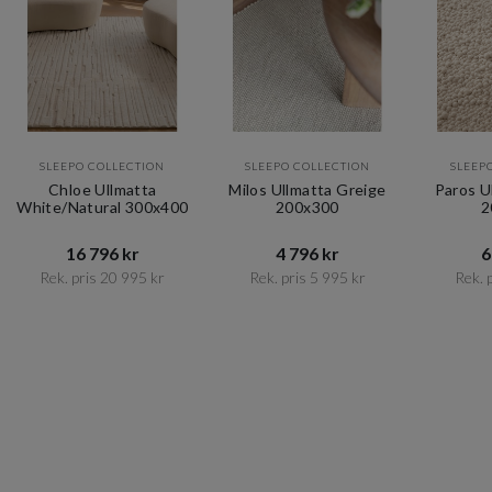
SLEEPO COLLECTION
SLEEPO COLLECTION
SLEEP
Chloe Ullmatta
Milos Ullmatta Greige
Paros U
White/Natural 300x400
200x300
2
16 796 kr​​
4 796 kr​​
6
Rek. pris 20 995 kr​​
Rek. pris 5 995 kr​​
Rek. p
Item
1
of
10