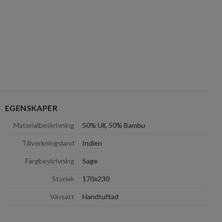
EGENSKAPER
dölj
Materialbeskrivning
50% Ull, 50% Bambu
Tillverkningsland
Indien
Färgbeskrivning
Sage
Storlek
170x230
Vävsätt
Handtuftad