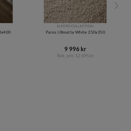
SLEEPO COLLECTION
00x400
Paros Ullmatta White 250x350
9 996 kr​​
Rek. pris 12 495 kr​​