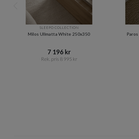
SLEEPO COLLECTION
Milos Ullmatta White 250x350
Paros
7 196 kr​​
Rek. pris 8 995 kr​​
Item
1
of
10