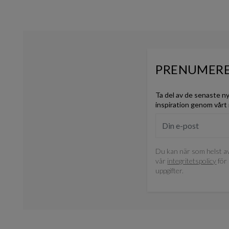
PRENUMERE
Ta del av de senaste n
inspiration genom vårt
Du kan när som helst av
vår
integritetspolicy
för 
uppgifter.