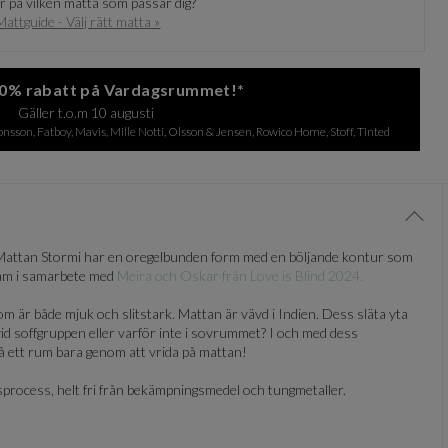
 på vilken matta som passar dig?
Mattguide - Välj rätt matta »
 20% rabatt på Vardagsrummet!*
Gäller t.o.m 10 augusti
sson, Fatboy, Mavis, Mille Notti, Olsson & Jensen, Rowico Home, Stoff, Tinted
Visa/
! Mattan Stormi har en oregelbunden form med en böljande kontur som
fram i samarbete med
Meira och Oskar från Love is Blind 2024.
som är både mjuk och slitstark. Mattan är vävd i Indien. Dess släta yta
id soffgruppen eller varför inte i sovrummet? I och med dess
å ett rum bara genom att vrida på mattan!
sprocess, helt fri från bekämpningsmedel och tungmetaller.