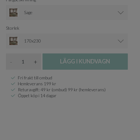
Sage
Storlek
170x230
Antal
-
+
LÄGG I KUNDVAGN
Fri frakt till ombud
Hemleverans 199 kr
Returavgift: 49 kr (ombud) 99 kr (hemleverans)
Öppet köp i 14 dagar