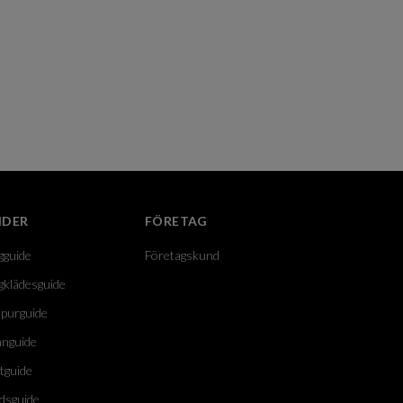
IDER
FÖRETAG
gguide
Företagskund
gklädesguide
purguide
nguide
tguide
dsguide