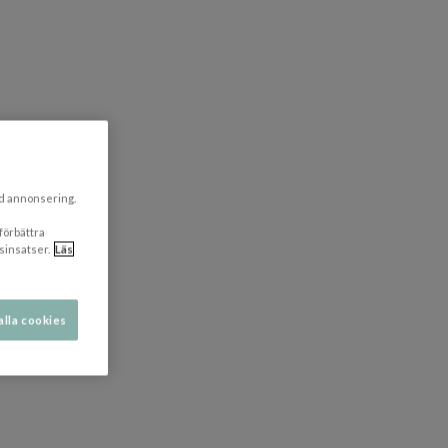
ad annonsering.
 förbättra
sinsatser.
Läs
alla cookies