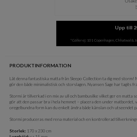
Osäker
of
8
Upp till
*Gäller ej: 101 Copenhagen, Chhatwal & Jon
PRODUKTINFORMATION
Låt denna fantastiska matta från Sleepo Collection ta dig med storm
gör den både minimalistisk och storslagen. Nyansen Sage har tagits 
Stormi är tillverkad i en mix av ull och bambusilke vilket ger en matta 
gör att den passar bra i hela hemmet – placera den under matbordet, v
oregelbundna form kan du enkelt ändra både känslan och utseendet p
Stormi produceras med rena material och en kontrollerad tillverkning
Storlek:
170 x 230 cm
Lugghöjd:
ca 15 mm