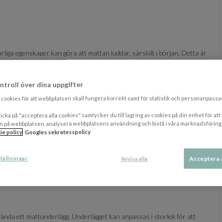
urliga egenskaper kan göra att mattan luddar, särskilt i början. Detta är
 fibrer kan du skaka mattan innan användning.
ntroll över dina uppgifter
sked för att försiktigt skopa upp vätskan och sug sedan upp resterna
 skada fibrerna. Undvik diskmedel eller tvål eftersom de löser upp
cookies för att webbplatsen skall fungera korrekt samt för statistik och personanpass
icka på "acceptera alla cookies" samtycker du till lagring av cookies på din enhet för att
n på webbplatsen, analysera webbplatsens användning och bistå i våra marknadsföring
ie policy
Googles sekretesspolicy
egelbundet. Använd ett munstycke utan borstar och dammsug endast
an och golvet under mattan. Mattans undersida bör också dammsugas
på mattans kanter.
tällningar
Avvisa alla
Acceptera 
ta och undvika ojämn blekning rekommenderas att mattan roteras med
nvända ett mattunderlägg. Underlägget kan anpassas i storlek för att