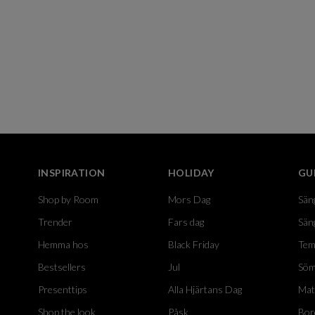
INSPIRATION
HOLIDAY
GU
Shop by Room
Mors Dag
Sän
Trender
Fars dag
Sän
Hemma hos
Black Friday
Tem
Bestsellers
Jul
Söm
Presenttips
Alla Hjärtans Dag
Mat
Shop the look
Påsk
Bor