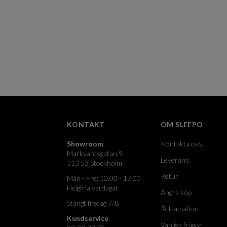
KONTAKT
OM SLEEPO
Showroom
Kontakta oss
Markvardsgatan 9
Leverans
113 53 Stockholm
Retur
Mån - Fre: 10.00 - 17.00
Helgfria vardagar
Ångra köp
Stängt fredag 7/8
Reklamation
Kundservice
Vanliga frågor