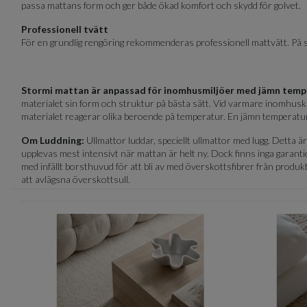
passa mattans form och ger både ökad komfort och skydd för golvet.
Professionell tvätt
För en grundlig rengöring rekommenderas professionell mattvätt. På s
Stormi mattan är anpassad för inomhusmiljöer med jämn temp
materialet sin form och struktur på bästa sätt. Vid varmare inomhuskli
materialet reagerar olika beroende på temperatur. En jämn temperatur bid
Om Luddning:
Ullmattor luddar, speciellt ullmattor med lugg. Detta 
upplevas mest intensivt när mattan är helt ny. Dock finns inga garan
med infällt borsthuvud för att bli av med överskottsfibrer från prod
att avlägsna överskottsull.