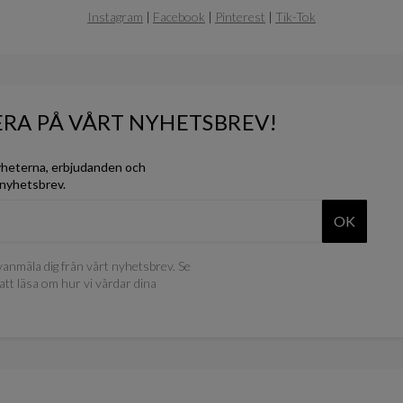
Instagram
|
Facebook
|
Pinterest
|
Tik-Tok
RA PÅ VÅRT NYHETSBREV!
yheterna, erbjudanden och
 nyhetsbrev.
OK
anmäla dig från vårt nyhetsbrev. Se
att läsa om hur vi vårdar dina