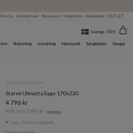
Om oss
Kundservice
Showroom
Inspiration
Kampanjer
OUTLET
Var
Sverige / SEK
ttor
Belysning
Inredning
Hemtextil
Sängkläder
Sängar
SLEEPO COLLECTION
Stormi Ullmatta Sage 170x230
4 796 kr
Rek. pris 5 995 kr
Mer info
I lager. Skickas omgående.
Färgbeskrivning