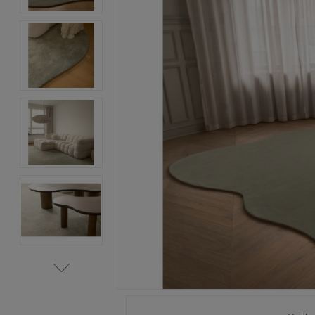
Item
1
of
8
Item
1