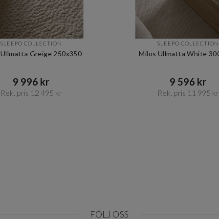
SLEEPO COLLECTION
SLEEPO COLLECTION
 Ullmatta Greige 250x350
Milos Ullmatta White 3
9 996 kr​​
9 596 kr​​
Rek. pris 12 495 kr​​
Rek. pris 11 995 kr​​
FÖLJ OSS