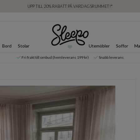
UPP TILL 20% RABATT PÅ VARDAGSRUMMET!*
Bord
Stolar
Utemöbler
Soffor
Ma
Fri frakt till ombud (hemleverans 199 kr)
Snabb leverans