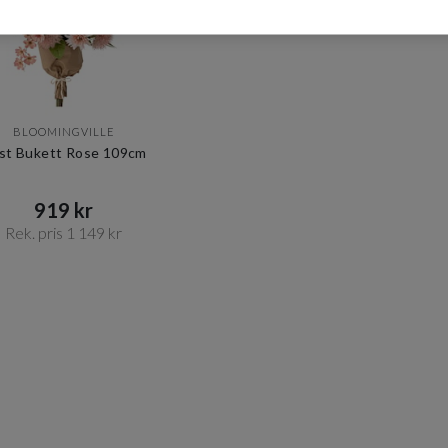
BLOOMINGVILLE
st Bukett Rose 109cm
919 kr​​
Rek. pris 1 149 kr​​