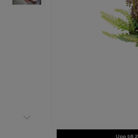
Item
1
of
2
Item
1
Upp till