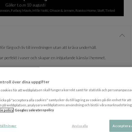
Gäller t.o.m 10 augusti
sson, Fatboy, Mavis, Mille Notti, Olsson & Jensen, Rowico Home, Stoff, Tinted
Visa/
r färg och liv till inredningen utan att kräva underhåll.
sar perfekt i vaser och skapar en inbjudande känsla i hemmet.
Visa/
ntroll över dina uppgifter
cookies för att webbplatsen skall fungera korrekt samt för statistik och personanpass
DU KANSKE OCKSÅ GILLAR
icka på "acceptera alla cookies" samtycker du till lagring av cookies på din enhet för att
n på webbplatsen, analysera webbplatsens användning och bistå i våra marknadsföring
ie policy
Googles sekretesspolicy
NEW
tällningar
Avvisa alla
Acceptera 