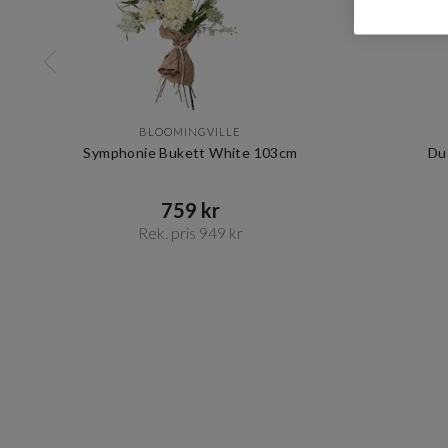
BLOOMINGVILLE
Symphonie Bukett White 103cm
Du
759 kr​​
Rek. pris 949 kr​​
Item
1
of
2