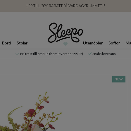
UPP TILL 20% RABATT PÅ VARDAGSRUMMET!*
Bord
Stolar
Utemöbler
Soffor
Ma
Fri frakt till ombud (hemleverans 199 kr)
Snabb leverans
NEW