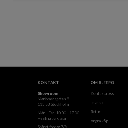
KONTAKT
OM SLEEPO
Showroom
Kontakta oss
Markvardsgatan 9
Leverans
113 53 Stockholm
Retur
Mån - Fre: 10.00 - 17.00
Helgfria vardagar
Ångra köp
Stängt fredag 7/8