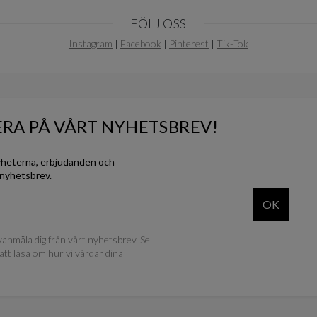
FÖLJ OSS
Instagram
|
Facebook
|
Pinterest
|
Tik-Tok
RA PÅ VÅRT NYHETSBREV!
yheterna, erbjudanden och
 nyhetsbrev.
OK
anmäla dig från vårt nyhetsbrev. Se
att läsa om hur vi vårdar dina