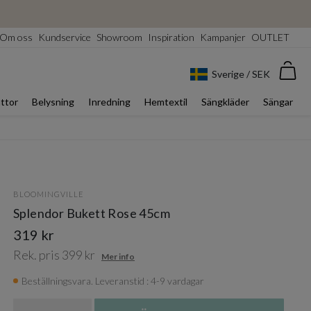
Om oss
Kundservice
Showroom
Inspiration
Kampanjer
OUTLET
Var
Sverige / SEK
ttor
Belysning
Inredning
Hemtextil
Sängkläder
Sängar
BLOOMINGVILLE
Splendor Bukett Rose 45cm
319 kr
Rek. pris 399 kr
Mer info
Beställningsvara. Leveranstid : 4-9 vardagar
Antal