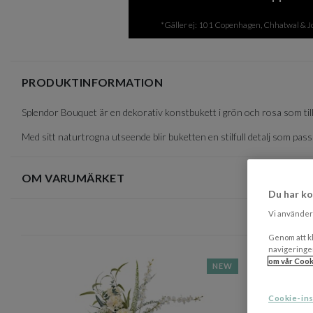
of
2
*Gäller ej: 101 Copenhagen, Chhatwal & Jon
PRODUKTINFORMATION
Splendor Bouquet är en dekorativ konstbukett i grön och rosa som tillfö
Med sitt naturtrogna utseende blir buketten en stilfull detalj som pas
OM VARUMÄRKET
Du har ko
Vi använder 
Genom att kl
navigeringe
om vår Cook
NEW
Cookie-ins