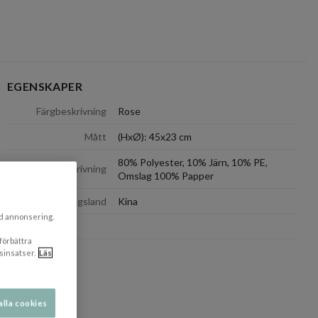
EGENSKAPER
dölj
Färgbeskrivning
Rose
Mått
(HxØ): 45x23 cm
80% Polyester, 10% Järn, 10% PE,
Materialbeskrivning
Omslag 100% Papper
dölj
Tillverkningsland
Kina
ad annonsering.
 förbättra
sinsatser.
Läs
alla cookies