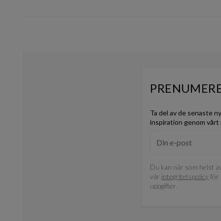
PRENUMERE
Ta del av de senaste n
inspiration genom vårt
Du kan när som helst av
vår
integritetspolicy
för 
uppgifter.