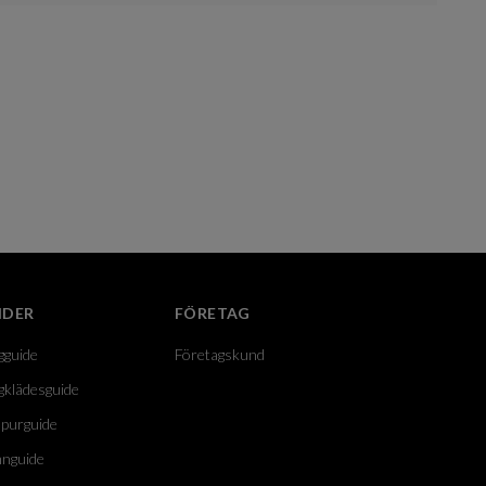
IDER
FÖRETAG
gguide
Företagskund
gklädesguide
purguide
nguide