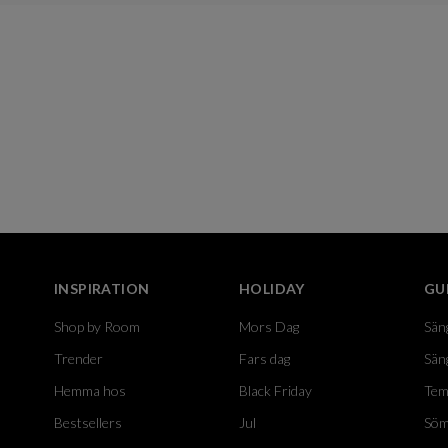
INSPIRATION
HOLIDAY
GU
Shop by Room
Mors Dag
Sän
Trender
Fars dag
Sän
Hemma hos
Black Friday
Tem
Bestsellers
Jul
Söm