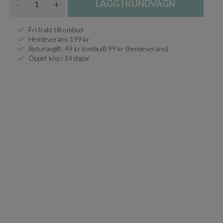
-
+
LÄGG I KUNDVAGN
Fri frakt till ombud
Hemleverans 199 kr
Returavgift: 49 kr (ombud) 99 kr (hemleverans)
Öppet köp i 14 dagar