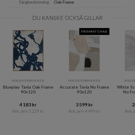
Färgbeskrivning
Oak Frame
DU KANSKE OCKSÅ GILLAR
PRISMATCHAD
MALERIFABRIKKEN
MALERIFABRIKKEN
MALE
Blueplay Tavla Oak Frame
Accurate Tavla No Frame
White Sc
90x120
90x120
No Fr
4 183 kr​​
3 599 kr​​
2
Rek. pris 5 229 kr​​
Rek. pris 4 499 kr​​
Rek. p
Item
1
of