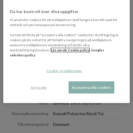
Malerifabrikken gör deras yttersta för att komma så nära
originalet vad gäller färger och kvalitet.
Du har kontroll över dina uppgifter
Vi använder cookies för att webbplatsen skall fungera korrekt samt för
Välj tavla med ram i svart eller ekfärg. Du kan även välja att köpa
statistik och personanpassad annonsering.
tavlan utan ram.
Genom att klicka på "acceptera alla cookies" samtycker du till lagring av
Material
cookies på din enhet för att förbättra navigeringen på webbplatsen,
Duk: Korsvävd 350 g bomull/polyester
analysera webbplatsens användning och bistå i våra
Ram: Fingerskarvad tallträ utan kvistar
marknadsföringsinsatser.
Läs om vår Cookie policy
Googles
sekretesspolicy
Färg: Daler Rowney System 3
Cookie-inställningar
OM VARUMÄRKET
Visa/d
Avvisa alla
Acceptera alla cookies
EGENSKAPER
Mått
(BxHxD): 100 x 100 x 3 cm
Materialbeskrivning
Bomull/Polyester/Akryl/Trä
Tillverkningsland
Danmark