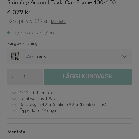
Spinning Around Tavla Oak Frame 100x100
4 079 kr
Rek. pris 5 099 kr
Mer info
I lager. Skickas omgående.
Färgbeskrivning
Oak Frame
Antal
-
+
LÄGG I KUNDVAGN
Fri frakt till ombud
Hemleverans 199 kr
Returavgift: 49 kr (ombud) 99 kr (hemleverans)
Öppet köp i 14 dagar
Mer från