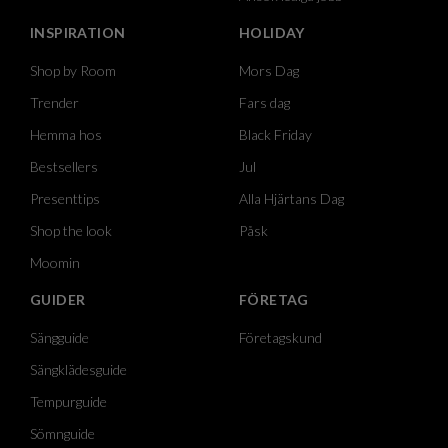
INSPIRATION
HOLIDAY
Shop by Room
Mors Dag
Trender
Fars dag
Hemma hos
Black Friday
Bestsellers
Jul
Presenttips
Alla Hjärtans Dag
Shop the look
Påsk
Moomin
GUIDER
FÖRETAG
Sängguide
Företagskund
Sängklädesguide
Tempurguide
Sömnguide