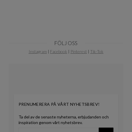
10
FÖLJ OSS
Instagram
|
Facebook
|
Pinterest
|
Tik-Tok
PRENUMERERA PÅ VÅRT NYHETSBREV!
Ta del av de senaste nyheterna, erbjudanden och
inspiration genom vårt nyhetsbrev.