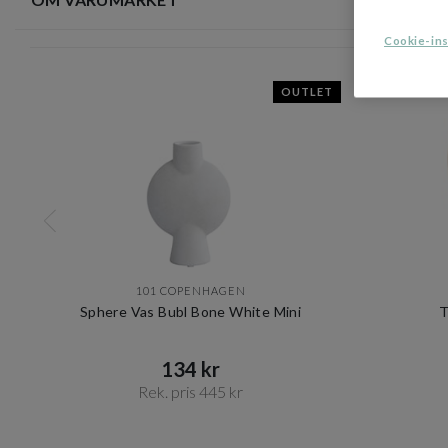
Cookie-ins
OUTLET
101 COPENHAGEN
Sphere Vas Bubl Bone White Mini
T
134 kr​​
Rek. pris 445 kr​​
Item
1