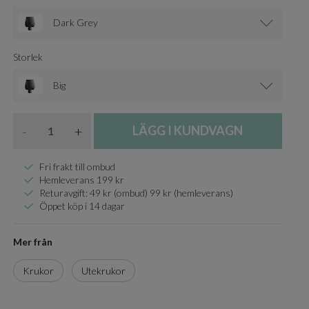
Dark Grey
Storlek
Big
Antal
-
+
LÄGG I KUNDVAGN
Fri frakt till ombud
Hemleverans 199 kr
Returavgift: 49 kr (ombud) 99 kr (hemleverans)
Öppet köp i 14 dagar
Mer från
Krukor
Utekrukor