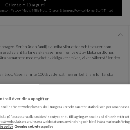
Gäller t.o.m 10 augusti
sson, Fatboy, Mavis, Mille Notti, Olsson & Jensen, Rowico Home, Stoff, Tinted
Visa/
nhagen. Serien är en familj av unika silhuetter och texturer som
irerad av antika kinesiska vaser men i en palett av bleka jordtoner.
ära samarbete med mycket skickliga keramiker, vilket säkerställer den
 något. Vasen är inte 100% vattentät men en behållare för färska
en. Tillverkad i keramik.
ntroll över dina uppgifter
cookies för att webbplatsen skall fungera korrekt samt för statistik och personanpass
icka på "acceptera alla cookies" samtycker du till lagring av cookies på din enhet för att
n på webbplatsen, analysera webbplatsens användning och bistå i våra marknadsföring
ie policy
Googles sekretesspolicy