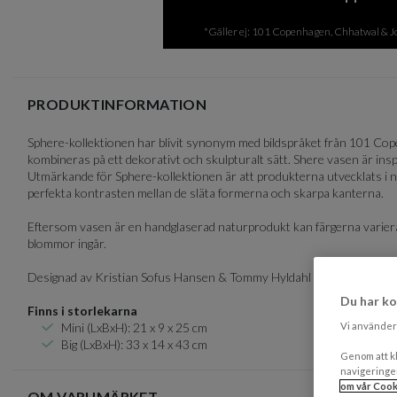
of
7
*Gäller ej: 101 Copenhagen, Chhatwal & Jon
PRODUKTINFORMATION
Sphere-kollektionen har blivit synonym med bildspråket från 101 Cope
kombineras på ett dekorativt och skulpturalt sätt. Shere vasen är insp
Utmärkande för Sphere-kollektionen är att produkterna utvecklats i n
perfekta kontrasten mellan de släta formerna och skarpa kanterna.
Eftersom vasen är en handglaserad naturprodukt kan färgerna variera
blommor ingår.
Designad av Kristian Sofus Hansen & Tommy Hyldahl för 101 Copenhag
Du har ko
Finns i storlekarna
Mini (LxBxH): 21 x 9 x 25 cm
Vi använder 
Big (LxBxH): 33 x 14 x 43 cm
Genom att kl
navigeringe
om vår Cook
OM VARUMÄRKET