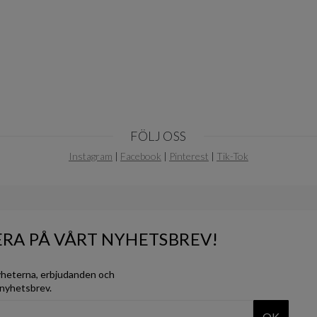
FÖLJ OSS
Instagram
|
Facebook
|
Pinterest
|
Tik-Tok
RA PÅ VÅRT NYHETSBREV!
yheterna, erbjudanden och
 nyhetsbrev.
OK