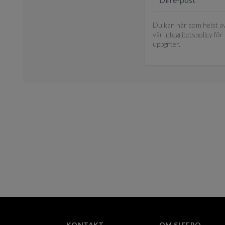
Du kan när som helst av
vår
integritetspolicy
för 
uppgifter.
KONTAKT
OM SLEEPO