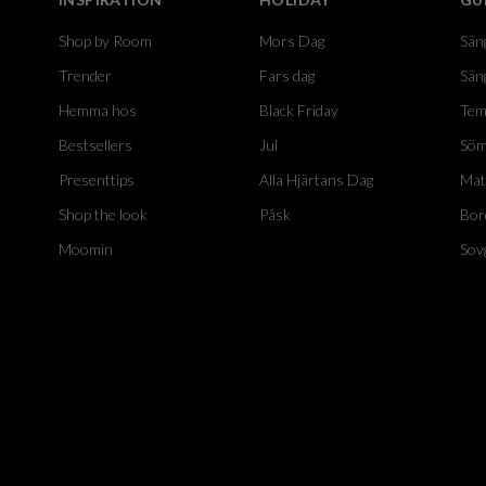
Shop by Room
Mors Dag
Sän
Trender
Fars dag
Sän
Hemma hos
Black Friday
Tem
Bestsellers
Jul
Söm
Presenttips
Alla Hjärtans Dag
Mat
Shop the look
Påsk
Bor
Moomin
Sov