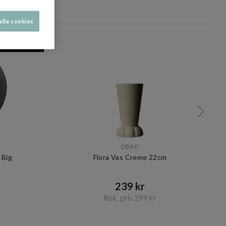
dölj
alla cookies
RISMATCHAD
DBKD
 Big
Flora Vas Creme 22cm
239 kr​​
Rek. pris 299 kr​​