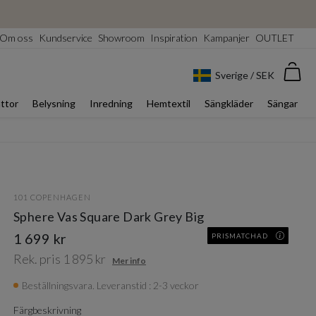
Om oss
Kundservice
Showroom
Inspiration
Kampanjer
OUTLET
Var
Sverige / SEK
ttor
Belysning
Inredning
Hemtextil
Sängkläder
Sängar
101 COPENHAGEN
Sphere Vas Square Dark Grey Big
1 699 kr
PRISMATCHAD
Rek. pris 1 895 kr
Mer info
Beställningsvara. Leveranstid : 2-3 veckor
Färgbeskrivning