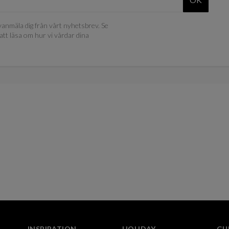
anmäla dig från vårt nyhetsbrev. Se
att läsa om hur vi vårdar dina
INSPIRATION
HOLIDAY
GU