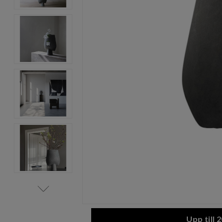
Item
1
of
7
Item
1
Upp till