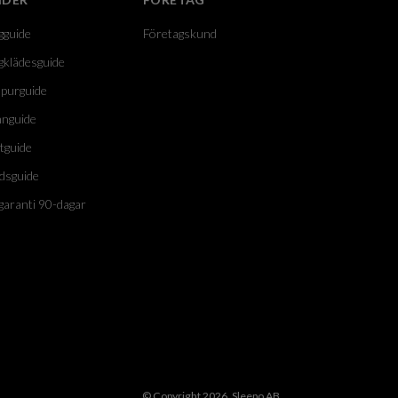
gguide
Företagskund
gklädesguide
purguide
nguide
tguide
dsguide
garanti 90-dagar
© Copyright 2026, Sleepo AB