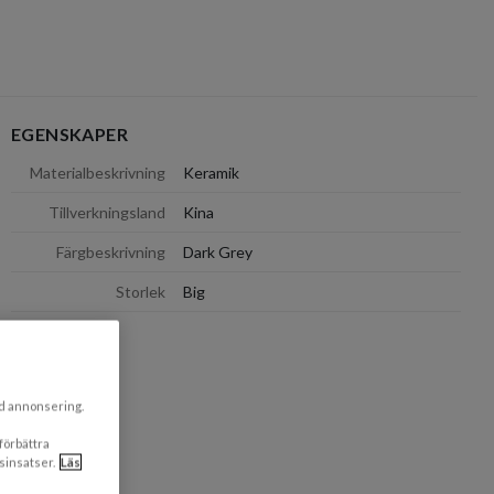
EGENSKAPER
dölj
Materialbeskrivning
Keramik
Tillverkningsland
Kina
Färgbeskrivning
Dark Grey
Storlek
Big
ad annonsering.
 förbättra
sinsatser.
Läs