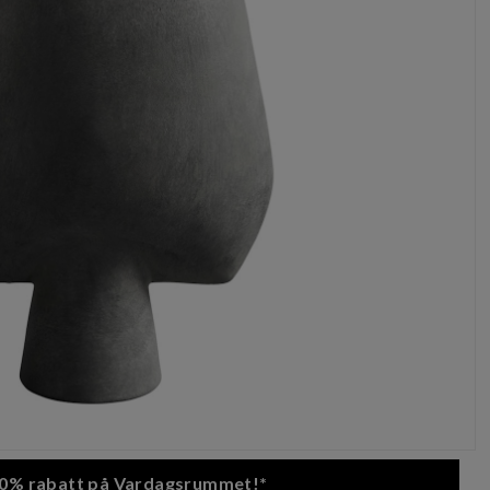
 20% rabatt på Vardagsrummet!*