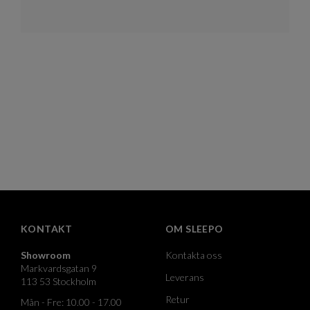
KONTAKT
OM SLEEPO
Showroom
Kontakta oss
Markvardsgatan 9
Leverans
113 53 Stockholm
Retur
Mån - Fre: 10.00 - 17.00