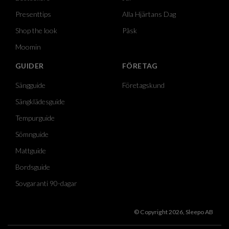
Presenttips
Alla Hjärtans Dag
Shop the look
Påsk
Moomin
GUIDER
FÖRETAG
Sängguide
Företagskund
Sängklädesguide
Tempurguide
Sömnguide
Mattguide
Bordsguide
Sovgaranti 90-dagar
© Copyright 2026, Sleepo AB