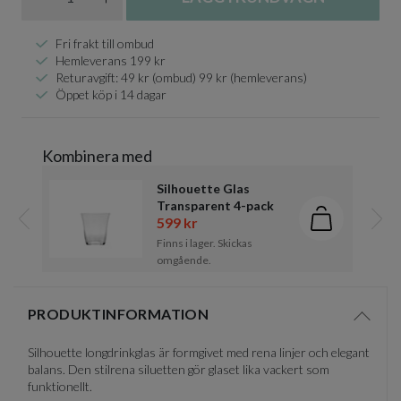
Fri frakt till ombud
Hemleverans 199 kr
Returavgift: 49 kr (ombud) 99 kr (hemleverans)
Öppet köp i 14 dagar
Kombinera med
Silhouette Glas
Transparent 4-pack
599 kr
Lägg i kund
Föregående
Näst
Finns i lager. Skickas
omgående.
Item
1
PRODUKTINFORMATION
of
Visa/d
1
Silhouette longdrinkglas är formgivet med rena linjer och elegant
balans. Den stilrena siluetten gör glaset lika vackert som
funktionellt.