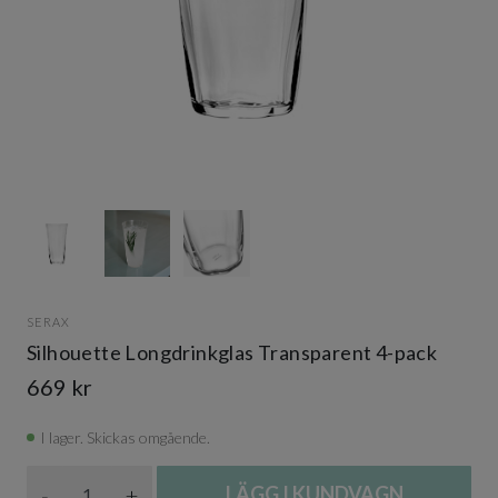
Item
1
of
3
Item
1
SERAX
of
Silhouette Longdrinkglas Transparent 4-pack
3
669 kr
I lager. Skickas omgående.
Antal
-
+
LÄGG I KUNDVAGN