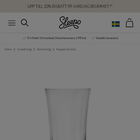
UPP TILL 20% RABATT PÅ VARDAGSRUMMET!*
Var
Sök
Meny
Fri frakt till ombud (hemleverans 199 kr)
Snabb leverans
Hem
Inredning
Servering
Koppar & Glas