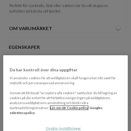
Perfekt för cocktails, läsk eller vatten när du vill skapa en
sofistikerad känsla vid bordet.
OM VARUMÄRKET
Visa/d
EGENSKAPER
Färgbeskrivning
Transparent
Mått
(HxBxD): 14,7x8,2x8,2 cm
Du har kontroll över dina uppgifter
Materialbeskrivning
Kaliumglas
Vi använder cookies för att webbplatsen skall fungera korrekt samt för
statistik och personanpassad annonsering.
Tillverkningsland
Kina
Genom att klicka på "acceptera alla cookies" samtycker du till lagring av
cookies på din enhet för att förbättra navigeringen på webbplatsen,
DU KANSKE OCKSÅ GILLAR
analysera webbplatsens användning och bistå i våra
marknadsföringsinsatser.
Läs om vår Cookie policy
Googles
sekretesspolicy
Cookie-inställningar