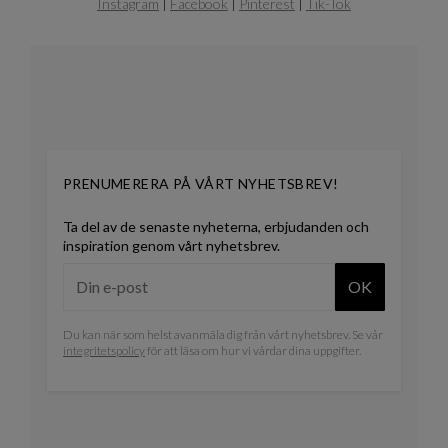
Instagram
|
Facebook
|
Pinterest
|
Tik-Tok
PRENUMERERA PÅ VÅRT NYHETSBREV!
Ta del av de senaste nyheterna, erbjudanden och
inspiration genom vårt nyhetsbrev.
OK
Du kan när som helst avanmäla dig från vårt nyhetsbrev. Se vår
integritetspolicy
för att läsa om hur vi vårdar dina uppgifter.