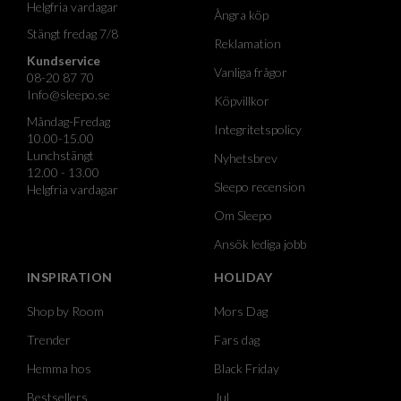
Helgfria vardagar
Ångra köp
Stängt fredag 7/8
Reklamation
Kundservice
Vanliga frågor
08-20 87 70
Info@sleepo.se
Köpvillkor
Måndag-Fredag
Integritetspolicy
10.00-15.00
Lunchstängt
Nyhetsbrev
12.00 - 13.00
Sleepo recension
Helgfria vardagar
Om Sleepo
Ansök lediga jobb
INSPIRATION
HOLIDAY
Shop by Room
Mors Dag
Trender
Fars dag
Hemma hos
Black Friday
Bestsellers
Jul