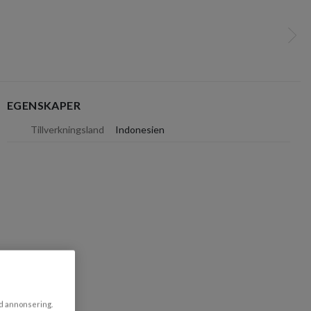
Näst
EGENSKAPER
dölj
Tillverkningsland
Indonesien
ad annonsering.