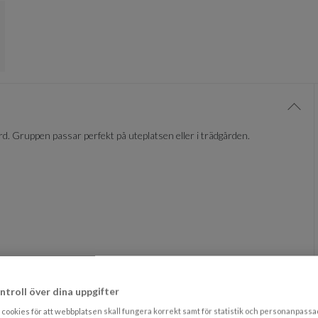
g i kundvagn
Visa/
d. Gruppen passar perfekt på uteplatsen eller i trädgården.
ntroll över dina uppgifter
cookies för att webbplatsen skall fungera korrekt samt för statistik och personanpass