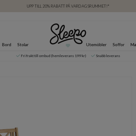
UPP TILL 20% RABATT PÅ VARDAGSRUMMET!*
Bord
Stolar
Utemöbler
Soffor
Ma
Fri frakt till ombud (hemleverans 199 kr)
Snabb leverans