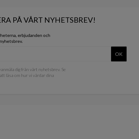
RA PÅ VÅRT NYHETSBREV!
yheterna, erbjudanden och
 nyhetsbrev.
OK
anmäla dig från vårt nyhetsbrev. Se
att läsa om hur vi vårdar dina