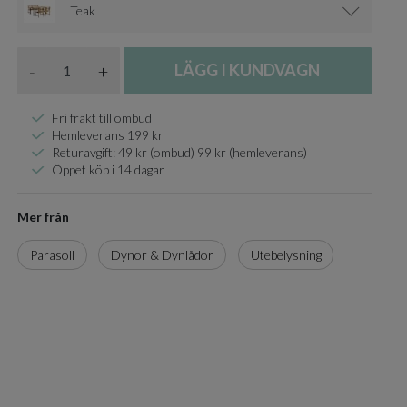
Teak
Antal
-
+
LÄGG I KUNDVAGN
Fri frakt till ombud
Hemleverans 199 kr
Returavgift: 49 kr (ombud) 99 kr (hemleverans)
Öppet köp i 14 dagar
Mer från
Parasoll
Dynor & Dynlådor
Utebelysning