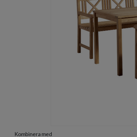
Item
1
of
1
Item
Kombinera med
1