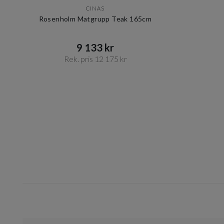
CINAS
Rosenholm Matgrupp Teak 165cm
9 133 kr​​
Rek. pris 12 175 kr​​
Item
1
of
1