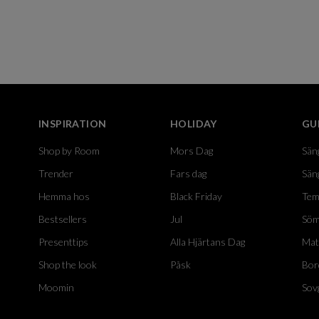
INSPIRATION
HOLIDAY
GU
Shop by Room
Mors Dag
Sän
Trender
Fars dag
Sän
Hemma hos
Black Friday
Tem
Bestsellers
Jul
Söm
Presenttips
Alla Hjärtans Dag
Mat
Shop the look
Påsk
Bor
Moomin
Sov