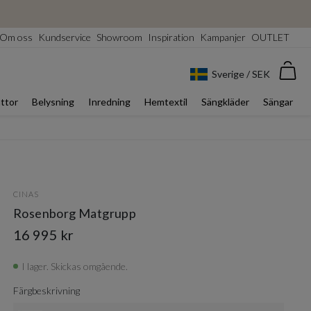
Om oss
Kundservice
Showroom
Inspiration
Kampanjer
OUTLET
Var
Sverige / SEK
ttor
Belysning
Inredning
Hemtextil
Sängkläder
Sängar
CINAS
Rosenborg Matgrupp
16 995 kr
I lager. Skickas omgående.
Färgbeskrivning