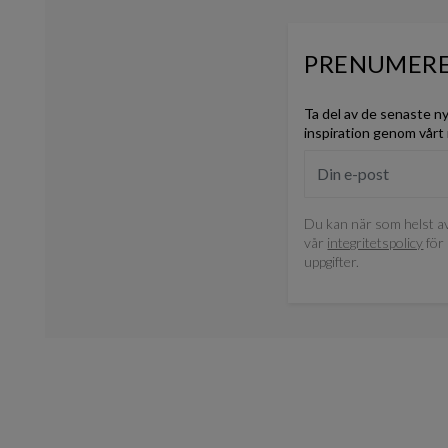
PRENUMERE
Ta del av de senaste n
inspiration genom vårt
Du kan när som helst av
vår
integritetspolicy
för 
uppgifter.