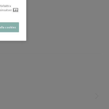
 förbättra
sinsatser.
Läs
alla cookies
dölj