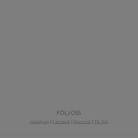
FÖLJ OSS
Instagram
|
Facebook
|
Pinterest
|
Tik-Tok