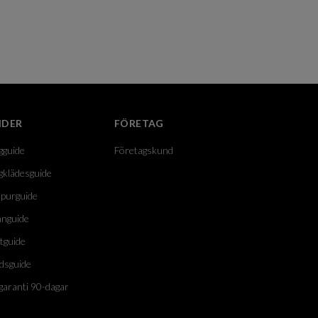
IDER
FÖRETAG
gguide
Företagskund
gklädesguide
purguide
nguide
tguide
dsguide
garanti 90-dagar