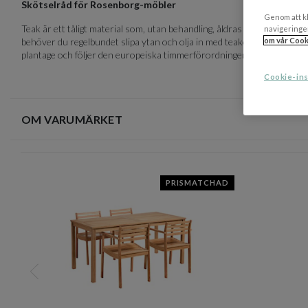
Skötselråd för Rosenborg-möbler
Genom att kl
Teak är ett tåligt material som, utan behandling, åldras till en vacker s
navigeringe
om vår Cook
behöver du regelbundet slipa ytan och olja in med teakolja. Teaken är
plantage och följer den europeiska timmerförordningen.
Cookie-ins
OM VARUMÄRKET
PRISMATCHAD