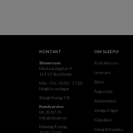
KONTAKT
OM SLEEPO
Showroom
Kontakta oss
Markvardsgatan 9
Leverans
113 53 Stockholm
Retur
Mån - Fre: 10.00 - 17.00
Helgfria vardagar
Ångra köp
Stängt fredag 7/8
Reklamation
Kundservice
Vanliga frågor
08-20 87 70
Info@sleepo.se
Köpvillkor
Måndag-Fredag
Integritetspolicy
10.00-15.00