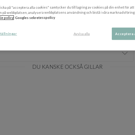
icka på "acceptera alla cookies" samtycker du till lagring av cookies på din enhet för att
ilvergråfärg. Vill du dock behålla teakens ursprungliga guldbruna färg så
n på webbplatsen, analysera webbplatsens användning och bistå i våra marknadsföring
ie policy
Googles sekretesspolicy
 FLEGT-certifierad vilket betyder att det kommer från godkända teak-
tällningar
Avvisa alla
Acceptera 
Visa/
DU KANSKE OCKSÅ GILLAR