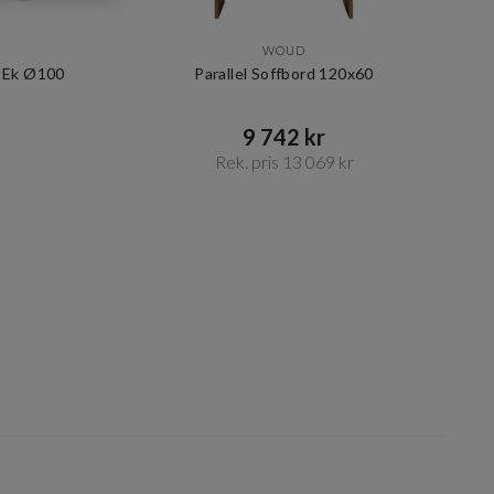
WOUD
d Ek Ø100
Parallel Soffbord 120x60
9 742 kr​​
Rek. pris 13 069 kr​​