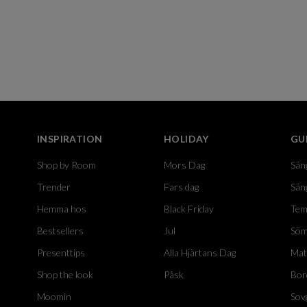
INSPIRATION
HOLIDAY
GU
Shop by Room
Mors Dag
Sän
Trender
Fars dag
Sän
Hemma hos
Black Friday
Tem
Bestsellers
Jul
Söm
Presenttips
Alla Hjärtans Dag
Mat
Shop the look
Påsk
Bor
Moomin
Sov