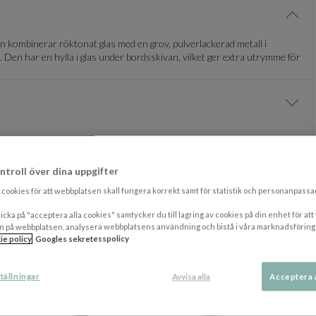
Visa/
en kombinerar röktonat glas med en grov, pulverlackerad metall i
Den har en hylla i glas under bordsskivan, vilket ger extra utrymme för
Visa/
Visa/
ntroll över dina uppgifter
DU KANSKE OCKSÅ GILLAR
cookies för att webbplatsen skall fungera korrekt samt för statistik och personanpass
icka på "acceptera alla cookies" samtycker du till lagring av cookies på din enhet för att
n på webbplatsen, analysera webbplatsens användning och bistå i våra marknadsföring
ie policy
Googles sekretesspolicy
tällningar
Avvisa alla
Acceptera 