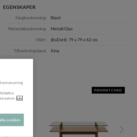
EGENSKAPER
dölj
Färgbeskrivning
Black
Materialbeskrivning
Metall/Glas
Mått
(BxDxH): 79 x 79 x 42 cm
dölj
Tillverkningsland
Kina
dölj
ad annonsering.
PRISMATCHAD
 förbättra
sinsatser.
Läs
alla cookies