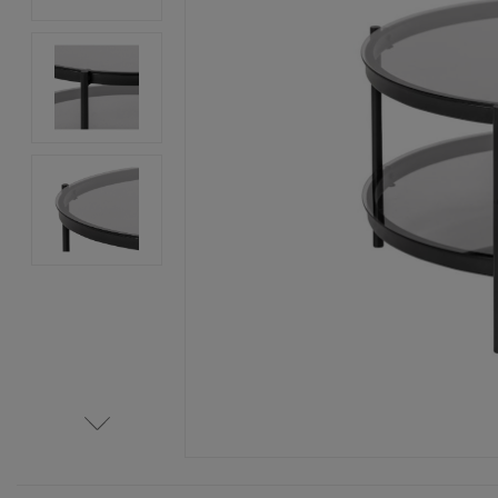
Item
1
of
4
Item
1