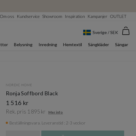
Om oss
Kundservice
Showroom
Inspiration
Kampanjer
OUTLET
Var
Sverige / SEK
ttor
Belysning
Inredning
Hemtextil
Sängkläder
Sängar
NORDIC HOME
Ronja Soffbord Black
1 516 kr
Rek. pris 1 895 kr
Mer info
Beställningsvara. Leveranstid : 2-3 veckor
Antal