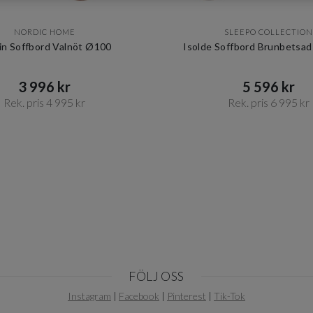
NORDIC HOME
SLEEPO COLLECTION
in Soffbord Valnöt Ø100
Isolde Soffbord Brunbetsa
3 996 kr​​
5 596 kr​​
Rek. pris 4 995 kr​​
Rek. pris 6 995 kr​​
FÖLJ OSS
Instagram
|
Facebook
|
Pinterest
|
Tik-Tok