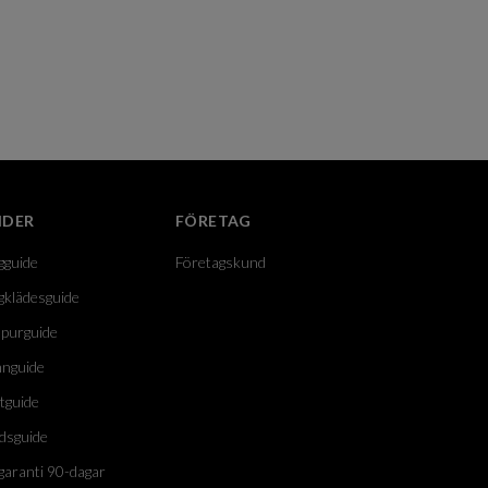
IDER
FÖRETAG
gguide
Företagskund
gklädesguide
purguide
nguide
tguide
dsguide
garanti 90-dagar