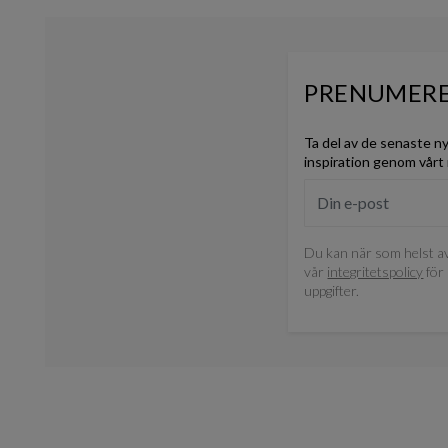
PRENUMERE
Ta del av de senaste n
inspiration genom vårt
Du kan när som helst av
vår
integritetspolicy
för 
uppgifter.