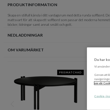
of
PRODUKTINFORMATION
4
Skapa en stilfull känsla i ditt vardagsrum med detta runda soffbord. D
mattsvart för att skapa ett soffbord som passar det moderna hemmet. 
böcker, tidningar samt annat smått och gott.
NEDLADDNINGAR
OM VARUMÄRKET
Du har ko
Vi använder 
PRISMATCHAD
Genom att kl
navigeringe
om vår Cook
Cookie-ins