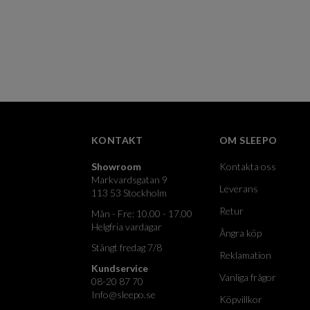
KONTAKT
OM SLEEPO
Showroom
Kontakta oss
Markvardsgatan 9
Leverans
113 53 Stockholm
Retur
Mån - Fre: 10.00 - 17.00
Helgfria vardagar
Ångra köp
Stängt fredag 7/8
Reklamation
Kundservice
Vanliga frågor
08-20 87 70
Info@sleepo.se
Köpvillkor