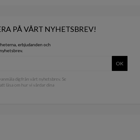
RA PÅ VÅRT NYHETSBREV!
yheterna, erbjudanden och
 nyhetsbrev.
OK
anmäla dig från vårt nyhetsbrev. Se
att läsa om hur vi vårdar dina