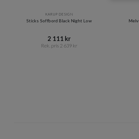
KARUP DESIGN
Sticks Soffbord Black Night Low
Melv
2 111 kr​​
Rek. pris 2 639 kr​​
Item
1
of
10