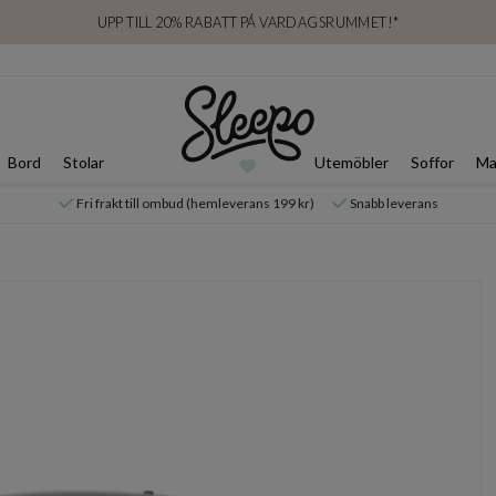
UPP TILL 20% RABATT PÅ VARDAGSRUMMET!*
Bord
Stolar
Utemöbler
Soffor
Ma
Fri frakt till ombud (hemleverans 199 kr)
Snabb leverans