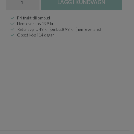
-
+
LÄGG I KUNDVAGN
Fri frakt till ombud
Hemleverans 199 kr
Returavgift: 49 kr (ombud) 99 kr (hemleverans)
Öppet köp i 14 dagar