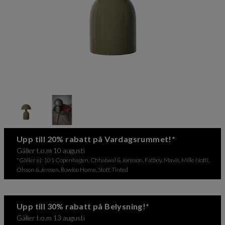
Item
1
of
2
Item
Upp till 20% rabatt på Vardagsrummet!*
1
Gäller t.o.m 10 augusti
of
*Gäller ej: 101 Copenhagen, Chhatwal & Jonsson, Fatboy, Mavis, Mille Notti,
2
Olsson & Jensen, Rowico Home, Stoff, Tinted
Upp till 30% rabatt på Belysning!*
Gäller t.o.m 13 augusti