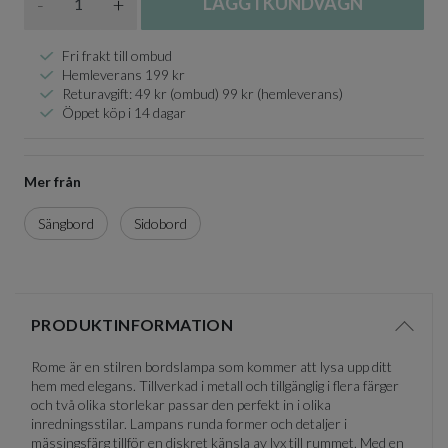
-
+
LÄGG I KUNDVAGN
Fri frakt till ombud
Hemleverans 199 kr
Returavgift: 49 kr (ombud) 99 kr (hemleverans)
Öppet köp i 14 dagar
Mer från
Sängbord
Sidobord
PRODUKTINFORMATION
Visa/d
Rome är en stilren bordslampa som kommer att lysa upp ditt
hem med elegans. Tillverkad i metall och tillgänglig i flera färger
och två olika storlekar passar den perfekt in i olika
inredningsstilar. Lampans runda former och detaljer i
mässingsfärg tillför en diskret känsla av lyx till rummet. Med en