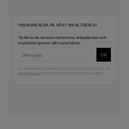
PRENUMERERA PÅ VÅRT NYHETSBREV!
Ta del av de senaste nyheterna, erbjudanden och
inspiration genom vårt nyhetsbrev.
OK
Du kan när som helst avanmäla dig från vårt nyhetsbrev. Se vår
integritetspolicy
för att läsa om hur vi vårdar dina uppgifter.