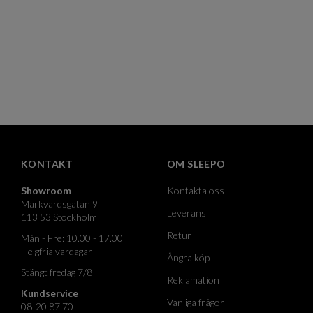
KONTAKT
OM SLEEPO
Showroom
Kontakta oss
Markvardsgatan 9
Leverans
113 53 Stockholm
Retur
Mån - Fre: 10.00 - 17.00
Helgfria vardagar
Ångra köp
Stängt fredag 7/8
Reklamation
Kundservice
Vanliga frågor
08-20 87 70