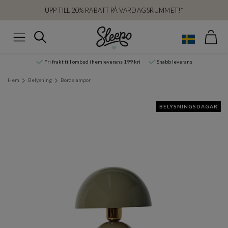
UPP TILL 20% RABATT PÅ VARDAGSRUMMET!*
Var
Sök
Meny
Fri frakt till ombud (hemleverans 199 kr)
Snabb leverans
Hem
Belysning
Bordslampor
BELYSNINGSDAGAR