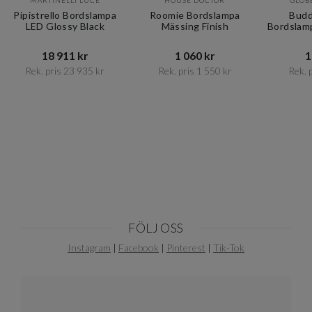
MARTINELLI LUCE
HOUSE DOCTOR
GLOB
Pipistrello Bordslampa
Roomie Bordslampa
Budd
LED Glossy Black
Mässing Finish
Bordslam
18 911 kr​​
1 060 kr​​
1
Rek. pris 23 935 kr​​
Rek. pris 1 550 kr​​
Rek. p
Item
1
of
10
FÖLJ OSS
Instagram
|
Facebook
|
Pinterest
|
Tik-Tok