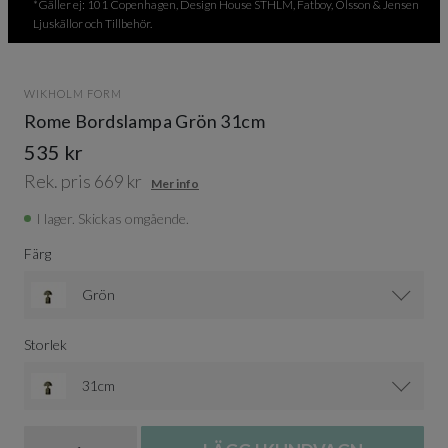
*Gäller ej: 101 Copenhagen, Design House STHLM, Fatboy, Olsson & Jensen
Ljuskällor och Tillbehör.
WIKHOLM FORM
Rome Bordslampa Grön 31cm
535 kr
Rek. pris 669 kr
Mer info
I lager. Skickas omgående.
Färg
Grön
Storlek
31cm
Antal