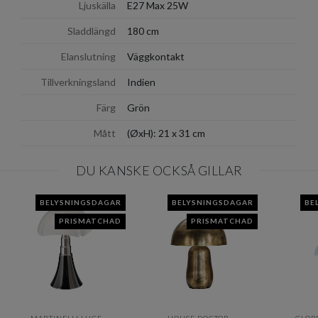
Ljuskälla
E27 Max 25W
Sladdlängd
180 cm
Elanslutning
Väggkontakt
Tillverkningsland
Indien
Färg
Grön
Mått
(ØxH): 21 x 31 cm
DU KANSKE OCKSÅ GILLAR
BELYSNINGSDAGAR
BELYSNINGSDAGAR
BE
PRISMATCHAD
PRISMATCHAD