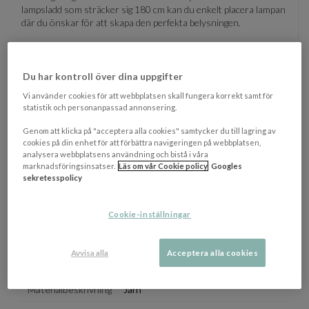
lampsladd som sträcker sig 180 cm kan du enkelt placera lampan
där du önskar för att skapa den perfekta belysningen.
Lampfoten har en diameter på 13 cm, vilket gör den stabil och
samtidigt nätt nog för mindre ytor som fönsterbrädor, hyllor
eller sängbord.
Du har kontroll över dina uppgifter
Tillgängliga storlekar
Vi använder cookies för att webbplatsen skall fungera korrekt samt för
statistik och personanpassad annonsering.
31 – (ØxH): 21 x 31 cm
Genom att klicka på "acceptera alla cookies" samtycker du till lagring av
cookies på din enhet för att förbättra navigeringen på webbplatsen,
45 – (ØxH): 31 x 45 cm
analysera webbplatsens användning och bistå i våra
marknadsföringsinsatser.
Läs om vår Cookie policy
Googles
sekretesspolicy
Ljuskälla ingår ej.
Cookie-inställningar
OM VARUMÄRKET
Visa/d
Avvisa alla
Acceptera alla cookies
EGENSKAPER
Materialbeskrivning
Järn