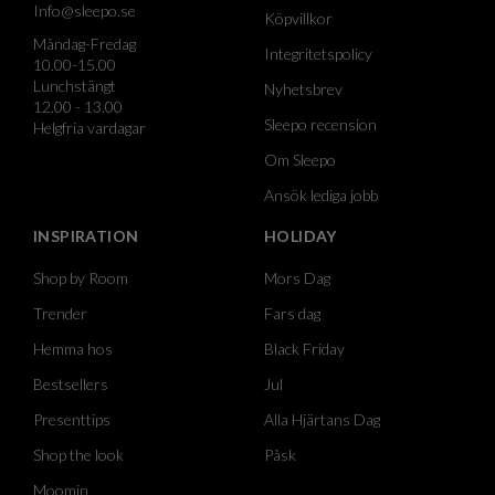
Info@sleepo.se
Köpvillkor
Måndag-Fredag
Integritetspolicy
10.00-15.00
Lunchstängt
Nyhetsbrev
12.00 - 13.00
Sleepo recension
Helgfria vardagar
Om Sleepo
Ansök lediga jobb
INSPIRATION
HOLIDAY
Shop by Room
Mors Dag
Trender
Fars dag
Hemma hos
Black Friday
Bestsellers
Jul
Presenttips
Alla Hjärtans Dag
Shop the look
Påsk
Moomin