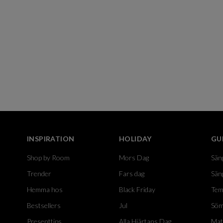
INSPIRATION
HOLIDAY
GU
Shop by Room
Mors Dag
Sän
Trender
Fars dag
Sän
Hemma hos
Black Friday
Tem
Bestsellers
Jul
Söm
Presenttips
Alla Hjärtans Dag
Mat