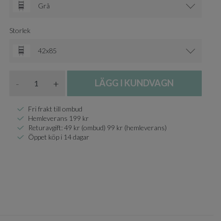
Grå
Storlek
42x85
Antal
-
+
LÄGG I KUNDVAGN
Fri frakt till ombud
Hemleverans 199 kr
Returavgift: 49 kr (ombud) 99 kr (hemleverans)
Öppet köp i 14 dagar