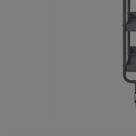
Item
1
of
1
Item
1