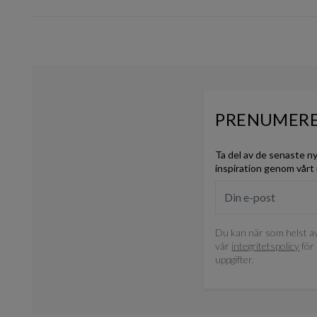
PRENUMERE
Ta del av de senaste n
inspiration genom vårt
Du kan när som helst av
vår
integritetspolicy
för 
uppgifter.