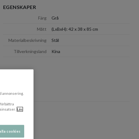
EGENSKAPER
dölj
Färg
Grå
Mått
(LxBxH): 42 x 38 x 85 cm
Materialbeskrivning
Stål
Tillverkningsland
Kina
dölj
dölj
ad annonsering.
 förbättra
sinsatser.
Läs
alla cookies