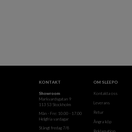
KONTAKT
OM SLEEPO
Showroom
Kontakta oss
Markvardsgatan 9
Leverans
113 53 Stockholm
Retur
Mån - Fre: 10.00 - 17.00
Helgfria vardagar
Ångra köp
Stängt fredag 7/8
Reklamation