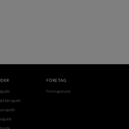
IDER
FÖRETAG
gguide
Företagskund
gklädesguide
purguide
nguide
tguide