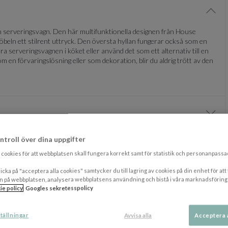
Visa/
n serveringsvagn. Den här multifunktionella designen från House
möbeln ett stilrent uttryck. Den översta hyllan fungerar också som en
ra serveringsvagnen i köket eller använd det som ett alternativ till en
en förvaringslösning eller som dekoration, blir du aldrig trött av den
Visa/
ntroll över dina uppgifter
Visa/
cookies för att webbplatsen skall fungera korrekt samt för statistik och personanpass
DU KANSKE OCKSÅ GILLAR
icka på "acceptera alla cookies" samtycker du till lagring av cookies på din enhet för att
n på webbplatsen, analysera webbplatsens användning och bistå i våra marknadsföring
ie policy
Googles sekretesspolicy
tällningar
Avvisa alla
Acceptera 