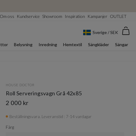
Om oss
Kundservice
Showroom
Inspiration
Kampanjer
OUTLET
Var
Sverige / SEK
ttor
Belysning
Inredning
Hemtextil
Sängkläder
Sängar
HOUSE DOCTOR
Roll Serveringsvagn Grå 42x85
2 000 kr
Beställningsvara. Leveranstid : 7-14 vardagar
Färg