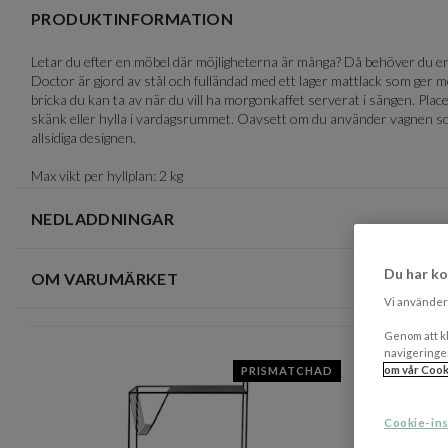
of
PRODUKTINFORMATION
1
Letar du efter en möbel där möjligheterna är många? Då behöver du e
Doctor är gjord av stål och fulländad med ett lager mattlack som ger 
bricka du kan ta av när du vill ha morgonkaffet serverat i sängen. Place
skänk eller hylla i vardagsrummet. Oavsett om du använder vagnen som 
allsidiga designen.
Max vikt per hyllplan: 2 kg
NEDLADDNINGAR
Du har ko
OM VARUMÄRKET
Vi använder 
Genom att kl
navigeringe
om vår Cook
PRISMATCHAD
Cookie-ins