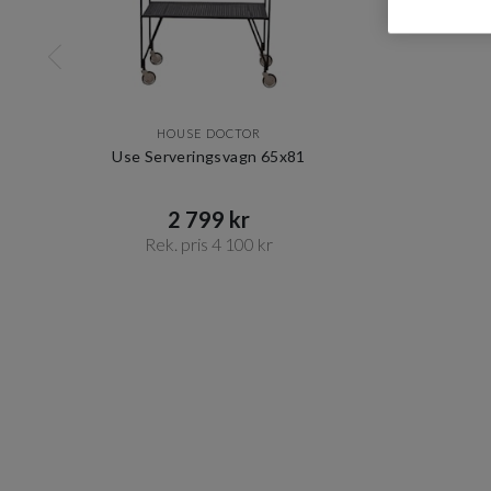
HOUSE DOCTOR
Use Serveringsvagn 65x81
2 799 kr​​
Rek. pris 4 100 kr​​
Item
1
of
1