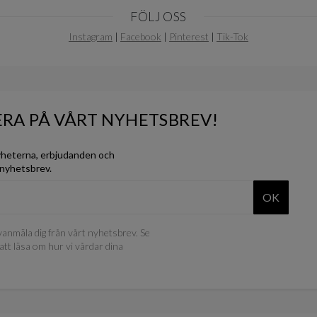
FÖLJ OSS
Instagram
|
Facebook
|
Pinterest
|
Tik-Tok
RA PÅ VÅRT NYHETSBREV!
yheterna, erbjudanden och
 nyhetsbrev.
OK
anmäla dig från vårt nyhetsbrev. Se
att läsa om hur vi vårdar dina