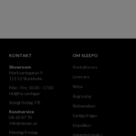
KONTAKT
OM SLEEPO
Showroom
Kontakta oss
Markvardsgatan 9
Leverans
113 53 Stockholm
Retur
Mån - Fre: 10.00 - 17.00
Helgfria vardagar
Ångra köp
Stängt fredag 7/8
Reklamation
Kundservice
Vanliga frågor
08-20 87 70
Info@sleepo.se
Köpvillkor
Måndag-Fredag
Integritetspolicy