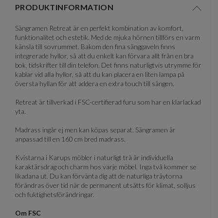
PRODUKTINFORMATION
of
Visa/d
11
Sängramen Retreat är en perfekt kombination av komfort,
funktionalitet och estetik. Med de mjuka hörnen tillförs en varm
känsla till sovrummet. Bakom den fina sänggaveln finns
integrerade hyllor, så att du enkelt kan förvara allt från en bra
bok, tidskrifter till din telefon. Det finns naturligtvis utrymme för
kablar vid alla hyllor, så att du kan placera en liten lampa på
översta hyllan för att addera en extra touch till sängen.
Retreat är tillverkad i FSC-certifierad furu som har en klarlackad
yta.
Madrass ingår ej men kan köpas separat. Sängramen är
anpassad till en 160 cm bred madrass.
Kvistarna i Karups möbler i naturligt trä är individuella
karaktärsdrag och charm hos varje möbel. Inga två kommer se
likadana ut. Du kan förvänta dig att de naturliga träytorna
förändras över tid när de permanent utsätts för klimat, solljus
och fuktighetsförändringar.
Om FSC