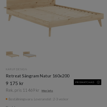
Item
1
of
2
Item
1
KARUP DESIGN
of
Retreat Sängram Natur 160x200
2
9 175 kr
PRISMATCHAD
Rek. pris 11 469 kr
Mer info
Beställningsvara. Leveranstid : 2-3 veckor