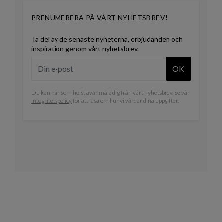
PRENUMERERA PÅ VÅRT NYHETSBREV!
Ta del av de senaste nyheterna, erbjudanden och
inspiration genom vårt nyhetsbrev.
OK
Du kan när som helst avanmäla dig från vårt nyhetsbrev. Se vår
integritetspolicy
för att läsa om hur vi vårdar dina uppgifter.