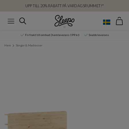
UPP TILL 20% RABATT PÅ VARDAGSRUMMET!*
Var
Sök
Meny
Fri frakt till ombud (hemleverans 199 kr)
Snabb leverans
Hem
Sängar & Madrasser