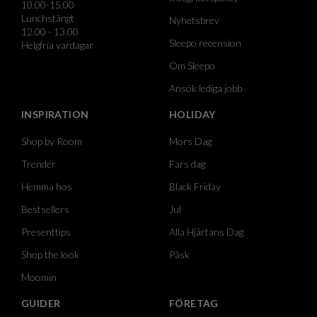
10.00-15.00
Lunchstängt
Nyhetsbrev
12.00 - 13.00
Sleepo recension
Helgfria vardagar
Om Sleepo
Ansök lediga jobb
INSPIRATION
HOLIDAY
Shop by Room
Mors Dag
Trender
Fars dag
Hemma hos
Black Friday
Bestsellers
Jul
Presenttips
Alla Hjärtans Dag
Shop the look
Påsk
Moomin
GUIDER
FÖRETAG