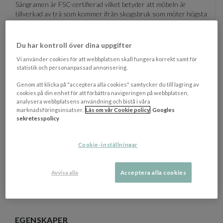
Sängramen är FSC-certifierad vilket betyder att möbeln är
tillverkad av trä som kommer ifrån skogsbruk som möter högsta
sociala och miljövänliga standard. Dessa skogsbruk inspekteras
kontinuerligt för att försäkra att de fortsätter att leva upp till
FSCs strikta principer.
Du har kontroll över dina uppgifter
Vi använder cookies för att webbplatsen skall fungera korrekt samt för
Dimensioner
statistik och personanpassad annonsering.
Säng Längd: 226 cm
Säng Bredd: 166 cm
Genom att klicka på "acceptera alla cookies" samtycker du till lagring av
Säng Höjd (med gavel): 93 cm
cookies på din enhet för att förbättra navigeringen på webbplatsen,
Gavel höjd: 61 cm
analysera webbplatsens användning och bistå i våra
Höjd ben: 20 cm
marknadsföringsinsatser.
Läs om vår Cookie policy
Googles
Maxvikt: 300 kg
sekretesspolicy
Skötselråd finner du
här
.
Cookie-inställningar
NEDLADDNINGAR
Visa/d
Avvisa alla
Acceptera alla cookies
OM VARUMÄRKET
Visa/d
EGENSKAPER