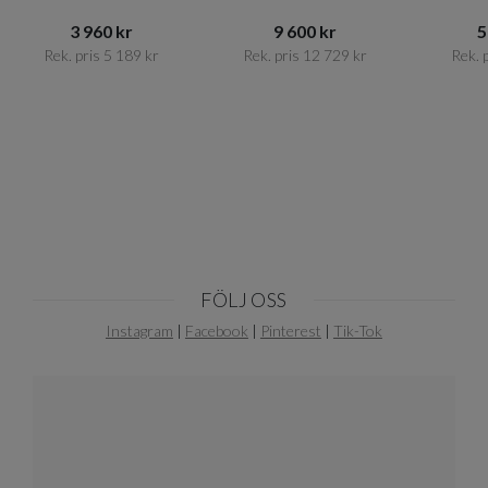
3 960 kr​​
9 600 kr​​
5
Rek. pris 5 189 kr​​
Rek. pris 12 729 kr​​
Rek. p
Item
1
of
10
FÖLJ OSS
Instagram
|
Facebook
|
Pinterest
|
Tik-Tok