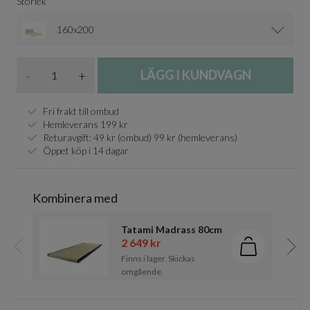
Storlek
160x200
Antal
-
+
LÄGG I KUNDVAGN
Fri frakt till ombud
Hemleverans 199 kr
Returavgift: 49 kr (ombud) 99 kr (hemleverans)
Öppet köp i 14 dagar
Kombinera med
Tatami Madrass 80cm
2 649 kr
Lägg i kund
Finns i lager. Skickas
Föregående
Näst
omgående.
Item
1