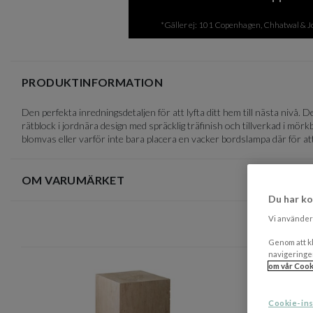
of
4
*Gäller ej: 101 Copenhagen, Chhatwal & Jon
PRODUKTINFORMATION
Den perfekta inredningsdetaljen för att lyfta ditt hem till nästa nivå
rätblock i jordnära design med spräcklig träfinish och tillverkad i mör
blomvas eller varför inte bara placera en vacker bordslampa där för at
OM VARUMÄRKET
Du har ko
Vi använder 
Genom att kl
navigeringe
om vår Cook
Cookie-ins