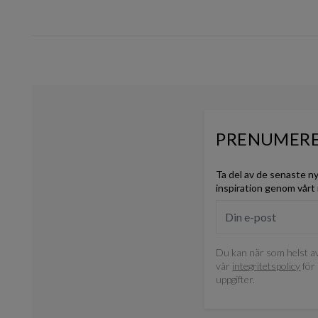
PRENUMERE
Ta del av de senaste n
inspiration genom vårt
Du kan när som helst av
vår
integritetspolicy
för 
uppgifter.