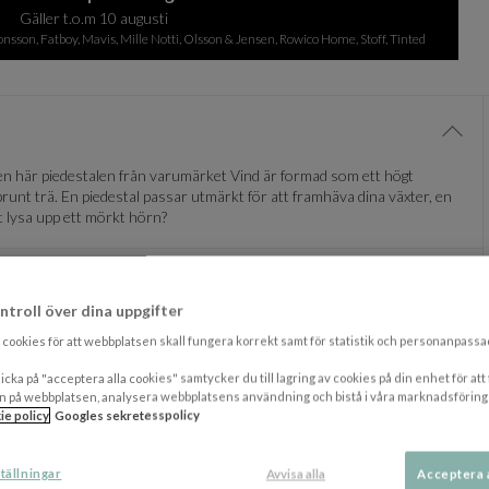
Gäller t.o.m 10 augusti
sson, Fatboy, Mavis, Mille Notti, Olsson & Jensen, Rowico Home, Stoff, Tinted
Visa/
. Den här piedestalen från varumärket Vind är formad som ett högt
kbrunt trä. En piedestal passar utmärkt för att framhäva dina växter, en
t lysa upp ett mörkt hörn?
Visa/
ntroll över dina uppgifter
cookies för att webbplatsen skall fungera korrekt samt för statistik och personanpass
icka på "acceptera alla cookies" samtycker du till lagring av cookies på din enhet för att
DU KANSKE OCKSÅ GILLAR
n på webbplatsen, analysera webbplatsens användning och bistå i våra marknadsföring
ie policy
Googles sekretesspolicy
PRISMATCHAD
tällningar
Avvisa alla
Acceptera 