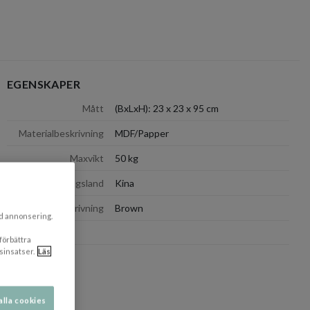
EGENSKAPER
dölj
Mått
(BxLxH): 23 x 23 x 95 cm
Materialbeskrivning
MDF/Papper
Maxvikt
50 kg
Tillverkningsland
Kina
dölj
Färgbeskrivning
Brown
ad annonsering.
 förbättra
sinsatser.
Läs
alla cookies