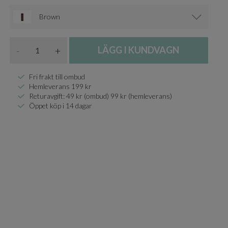
Brown
Antal
-
+
LÄGG I KUNDVAGN
Fri frakt till ombud
Hemleverans 199 kr
Returavgift: 49 kr (ombud) 99 kr (hemleverans)
Öppet köp i 14 dagar