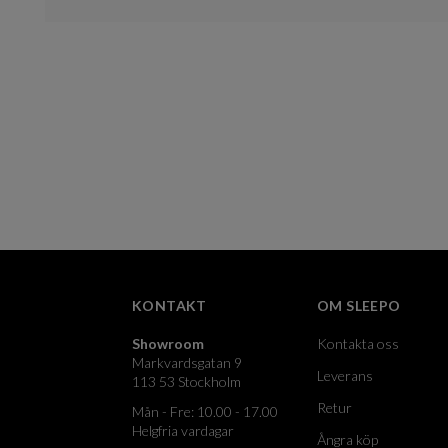
KONTAKT
OM SLEEPO
Showroom
Kontakta oss
Markvardsgatan 9
Leverans
113 53 Stockholm
Retur
Mån - Fre: 10.00 - 17.00
Helgfria vardagar
Ångra köp