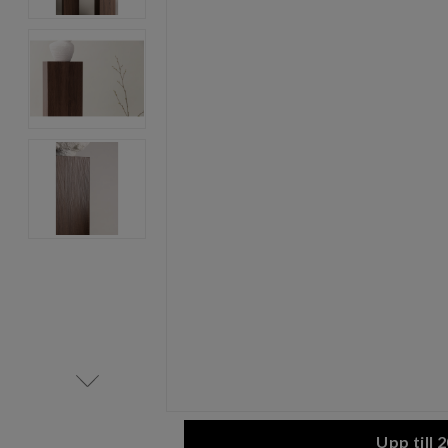
Item
1
of
4
Item
1
Upp till