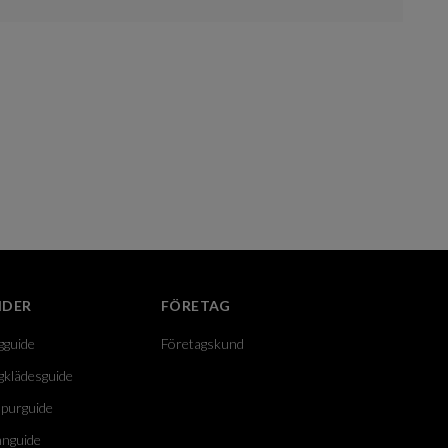
IDER
FÖRETAG
gguide
Företagskund
gklädesguide
purguide
nguide