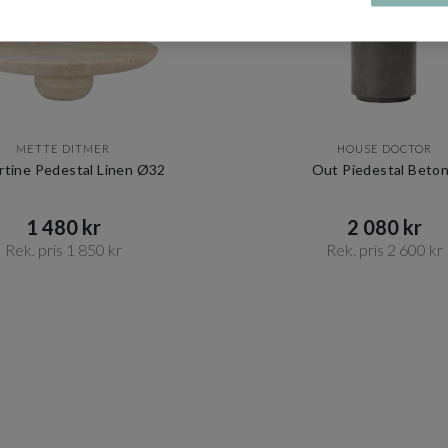
METTE DITMER
HOUSE DOCTOR
rtine Pedestal Linen Ø32
Out Piedestal Beto
1 480 kr​​
2 080 kr​​
Rek. pris 1 850 kr​​
Rek. pris 2 600 kr​​