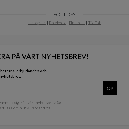
FÖLJ OSS
Instagram
|
Facebook
|
Pinterest
|
Tik-Tok
RA PÅ VÅRT NYHETSBREV!
yheterna, erbjudanden och
 nyhetsbrev.
OK
anmäla dig från vårt nyhetsbrev. Se
att läsa om hur vi vårdar dina