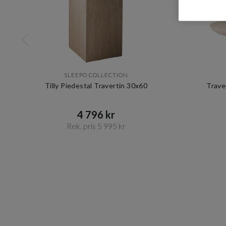
SLEEPO COLLECTION
Tilly Piedestal Travertin 30x60
Trave
4 796 kr​​
Rek. pris 5 995 kr​​
Item
1
of
3