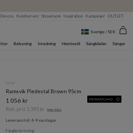
Om oss
Kundservice
Showroom
Inspiration
Kampanjer
OUTLET
Var
Sverige / SEK
ttor
Belysning
Inredning
Hemtextil
Sängkläder
Sängar
VIND
Ramsvik Piedestal Brown 95cm
1 056 kr
PRISMATCHAD
Rek. pris 1 395 kr
Mer info
Leveranstid: 4-9 vardagar
Färgbeskrivning