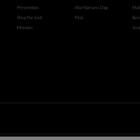
Presenttips
Alla Hjärtans Dag
Mat
Shop the look
Påsk
Bor
Moomin
Sov