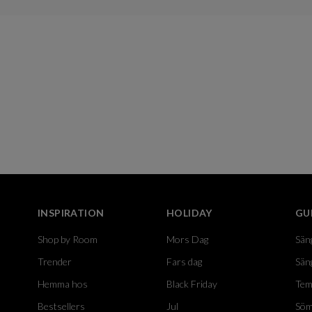
INSPIRATION
HOLIDAY
GU
Shop by Room
Mors Dag
Sän
Trender
Fars dag
Sän
Hemma hos
Black Friday
Tem
Bestsellers
Jul
Söm