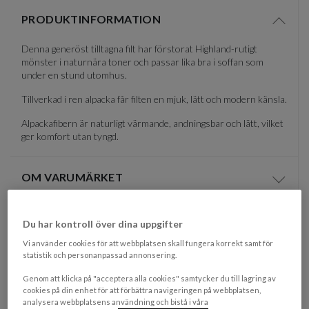
PRODUKTINFORMATION
Visa/d
Denna generöst tilltagna filt har förstorat Highland-rutigt
mönster i naturnära toner och passar lika bra i soffan som
under en stund utomhus.
Tillverkad i ren alpacka får filten en mjuk, lätt och modern känsla.
Alpackafibern är naturligt värmande, andningsbar och lätt, vilket
ger komfort utan tyngd.
OM VARUMÄRKET
Visa/d
EGENSKAPER
Du har kontroll över dina uppgifter
Vi använder cookies för att webbplatsen skall fungera korrekt samt för
Tvättråd
Dry Clean
statistik och personanpassad annonsering.
Färgbeskrivning
Reed Beige
Genom att klicka på "acceptera alla cookies" samtycker du till lagring av
cookies på din enhet för att förbättra navigeringen på webbplatsen,
Mått
(HxB): 150x250 cm
analysera webbplatsens användning och bistå i våra