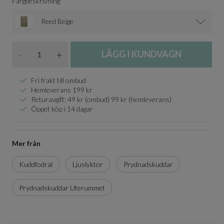
Färgbeskrivning
Reed Beige
Antal
-
+
LÄGG I KUNDVAGN
Fri frakt till ombud
Hemleverans 199 kr
Returavgift: 49 kr (ombud) 99 kr (hemleverans)
Öppet köp i 14 dagar
Mer från
Kuddfodral
Ljuslyktor
Prydnadskuddar
Prydnadskuddar Uterummet