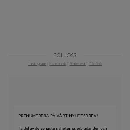
1
of
10
FÖLJ OSS
Instagram
|
Facebook
|
Pinterest
|
Tik-Tok
PRENUMERERA PÅ VÅRT NYHETSBREV!
Ta del av de senaste nyheterna, erbjudanden och