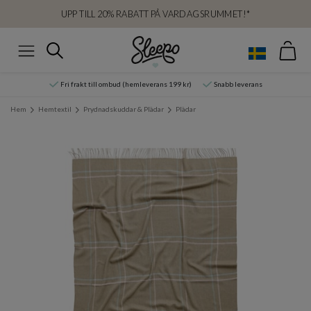
UPP TILL 20% RABATT PÅ VARDAGSRUMMET!*
Var
Sök
Meny
Fri frakt till ombud (hemleverans 199 kr)
Snabb leverans
Hem
Hemtextil
Prydnadskuddar & Plädar
Plädar