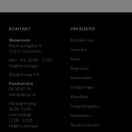
KONTAKT
OM SLEEPO
Showroom
Kontakta oss
Markvardsgatan 9
Leverans
113 53 Stockholm
Retur
Mån - Fre: 10.00 - 17.00
Helgfria vardagar
Ångra köp
Stängt fredag 7/8
Reklamation
Kundservice
Vanliga frågor
08-20 87 70
Info@sleepo.se
Köpvillkor
Måndag-Fredag
Integritetspolicy
10.00-15.00
Lunchstängt
Nyhetsbrev
12.00 - 13.00
Sleepo recension
Helgfria vardagar