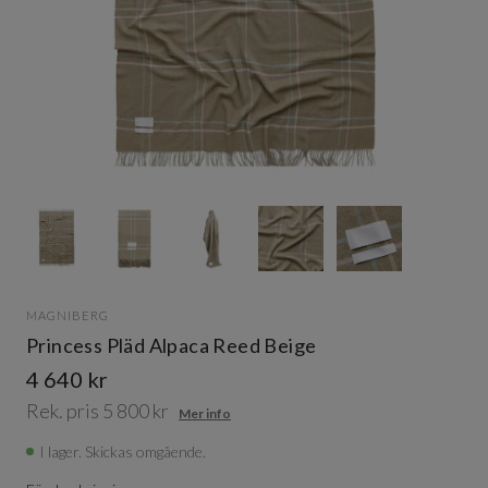
Item
1
of
5
Item
1
MAGNIBERG
of
Princess Pläd Alpaca Reed Beige
5
4 640 kr
Rek. pris 5 800 kr
Mer info
I lager. Skickas omgående.