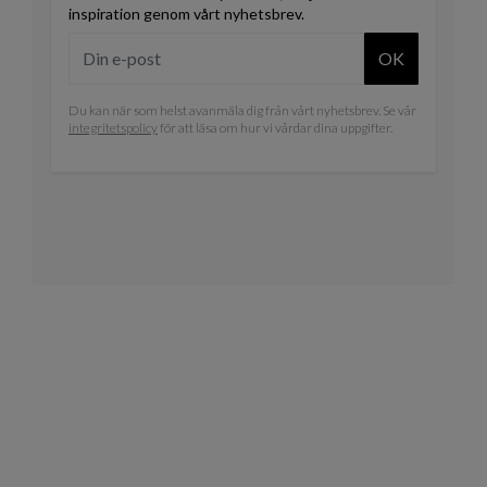
inspiration genom vårt nyhetsbrev.
OK
Du kan när som helst avanmäla dig från vårt nyhetsbrev. Se vår
integritetspolicy
för att läsa om hur vi vårdar dina uppgifter.