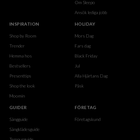
Om Sleepo
Ansök lediga jobb
INSPIRATION
HOLIDAY
Shop by Room
Mors Dag
Trender
Fars dag
Hemma hos
Black Friday
Bestsellers
Jul
Presenttips
Alla Hjärtans Dag
Shop the look
Påsk
Moomin
GUIDER
FÖRETAG
Sängguide
Företagskund
Sängklädesguide
Tempurguide