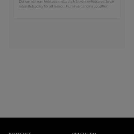
Du kan när som helst avanmäla dig från vårt nyhetsbrev. Se vår
integritetspolicy
för att läsa om hur vi vårdar dina uppgifter.