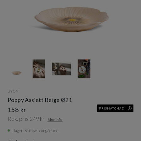
Item
1
of
4
Item
1
BYON
of
Poppy Assiett Beige Ø21
4
158 kr
PRISMATCHAD
Rek. pris 249 kr
Mer info
I lager. Skickas omgående.