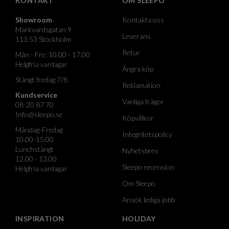
KONTAKT
OM SLEEPO
Showroom
Kontakta oss
Markvardsgatan 9
Leverans
113 53 Stockholm
Retur
Mån - Fre: 10.00 - 17.00
Helgfria vardagar
Ångra köp
Stängt fredag 7/8
Reklamation
Kundservice
Vanliga frågor
08-20 87 70
Info@sleepo.se
Köpvillkor
Måndag-Fredag
Integritetspolicy
10.00-15.00
Lunchstängt
Nyhetsbrev
12.00 - 13.00
Sleepo recension
Helgfria vardagar
Om Sleepo
Ansök lediga jobb
INSPIRATION
HOLIDAY