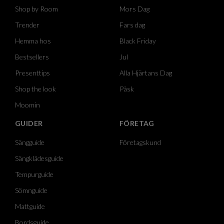
Shop by Room
Mors Dag
Trender
Fars dag
Hemma hos
Black Friday
Bestsellers
Jul
Presenttips
Alla Hjärtans Dag
Shop the look
Påsk
Moomin
GUIDER
FÖRETAG
Sängguide
Företagskund
Sängklädesguide
Tempurguide
Sömnguide
Mattguide
Bordsguide