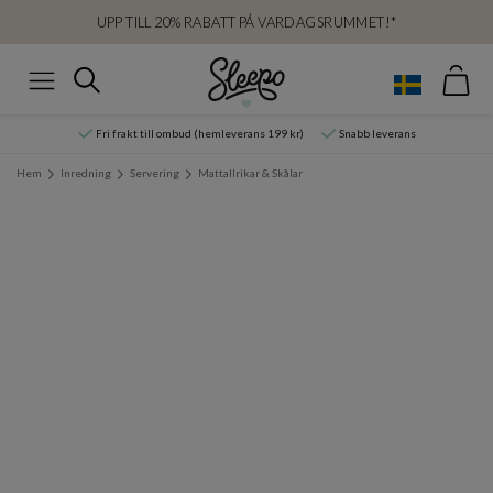
UPP TILL 20% RABATT PÅ VARDAGSRUMMET!*
Var
Sök
Meny
Fri frakt till ombud (hemleverans 199 kr)
Snabb leverans
Hem
Inredning
Servering
Mattallrikar & Skålar