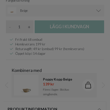
Färgbeskrivning
Beige
Antal
-
+
LÄGG I KUNDVAGN
Fri frakt till ombud
Hemleverans 199 kr
Returavgift: 49 kr (ombud) 99 kr (hemleverans)
Öppet köp i 14 dagar
Kombinera med
Poppy Kopp Beige
139 kr
Lägg i kund
Finns i lager. Skickas
Föregående
Näst
omgående.
Item
1
PRODUKTINFORMATION
of