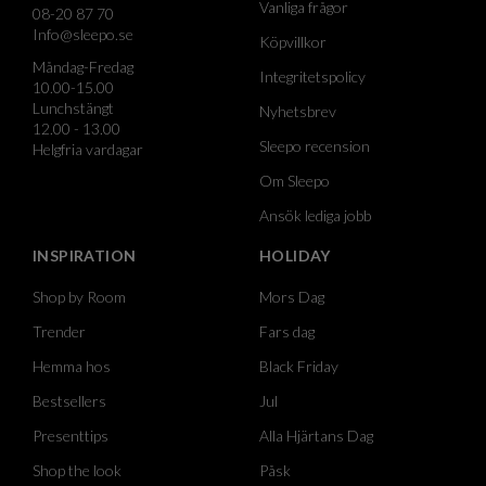
Vanliga frågor
08-20 87 70
Info@sleepo.se
Köpvillkor
Måndag-Fredag
Integritetspolicy
10.00-15.00
Lunchstängt
Nyhetsbrev
12.00 - 13.00
Sleepo recension
Helgfria vardagar
Om Sleepo
Ansök lediga jobb
INSPIRATION
HOLIDAY
Shop by Room
Mors Dag
Trender
Fars dag
Hemma hos
Black Friday
Bestsellers
Jul
Presenttips
Alla Hjärtans Dag
Shop the look
Påsk