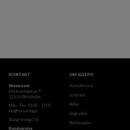
KONTAKT
OM SLEEPO
Showroom
Kontakta oss
Markvardsgatan 9
Leverans
113 53 Stockholm
Retur
Mån - Fre: 10.00 - 17.00
Helgfria vardagar
Ångra köp
Stängt fredag 7/8
Reklamation
Kundservice