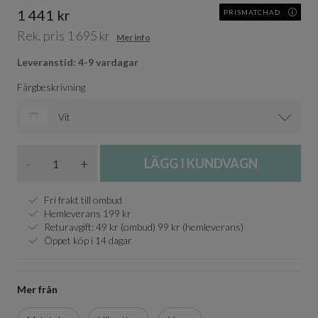
1 441 kr
PRISMATCHAD
Rek. pris 1 695 kr
Mer info
Leveranstid: 4-9 vardagar
Färgbeskrivning
Vit
Antal
-
+
LÄGG I KUNDVAGN
Fri frakt till ombud
Hemleverans 199 kr
Returavgift: 49 kr (ombud) 99 kr (hemleverans)
Öppet köp i 14 dagar
Mer från