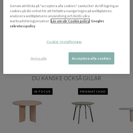
OM VARUMÄRKET
Visa/d
Genom att klicka på "acceptera alla cookies" samtycker du till lagring av
cookies på din enhet för att förbättra navigeringen på webbplatsen,
analysera webbplatsens användning och bistå i våra
EGENSKAPER
marknadsföringsinsatser.
Läs om vår Cookie policy
Googles
sekretesspolicy
Materialbeskrivning
MDF / Metall
Mått
(ØxH): 100x75cm
Cookie-inställningar
Tillverkningsland
Kina
Avvisa alla
Acceptera alla cookies
Färgbeskrivning
Vit
DU KANSKE OCKSÅ GILLAR
IN FOCUS
PRISMATCHAD