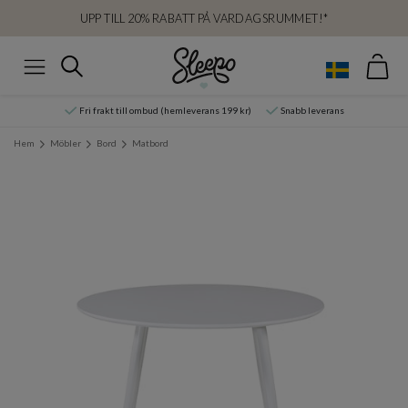
UPP TILL 20% RABATT PÅ VARDAGSRUMMET!*
Var
Sök
Meny
Fri frakt till ombud (hemleverans 199 kr)
Snabb leverans
Hem
Möbler
Bord
Matbord