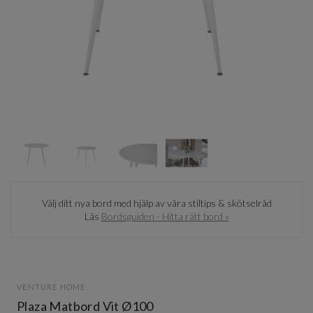
Item
1
of
4
Item
1
Välj ditt nya bord med hjälp av våra stiltips & skötselråd
of
Läs
Bordsguiden - Hitta rätt bord »
4
VENTURE HOME
Plaza Matbord Vit Ø100