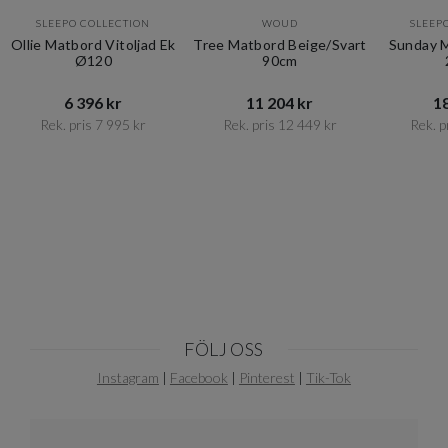
SLEEPO COLLECTION
WOUD
SLEEP
Ollie Matbord Vitoljad Ek
Tree Matbord Beige/Svart
Sunday 
Ø120
90cm
6 396 kr​​
11 204 kr​​
18
Rek. pris 7 995 kr​​
Rek. pris 12 449 kr​​
Rek. pr
Item
1
of
10
FÖLJ OSS
Instagram
|
Facebook
|
Pinterest
|
Tik-Tok