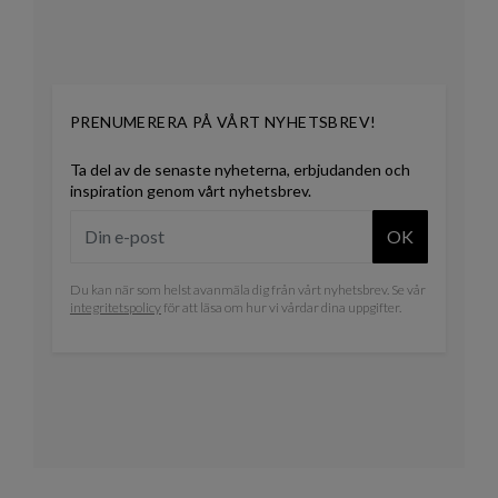
PRENUMERERA PÅ VÅRT NYHETSBREV!
Ta del av de senaste nyheterna, erbjudanden och
inspiration genom vårt nyhetsbrev.
OK
Du kan när som helst avanmäla dig från vårt nyhetsbrev. Se vår
integritetspolicy
för att läsa om hur vi vårdar dina uppgifter.