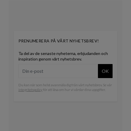
PRENUMERERA PÅ VÅRT NYHETSBREV!
Ta del av de senaste nyheterna, erbjudanden och
inspiration genom vårt nyhetsbrev.
OK
Du kan när som helst avanmäla dig från vårt nyhetsbrev. Se vår
integritetspolicy
för att läsa om hur vi vårdar dina uppgifter.