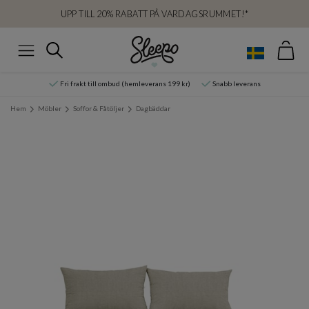
UPP TILL 20% RABATT PÅ VARDAGSRUMMET!*
Var
Sök
Meny
Fri frakt till ombud (hemleverans 199 kr)
Snabb leverans
Hem
Möbler
Soffor & Fåtöljer
Dagbäddar