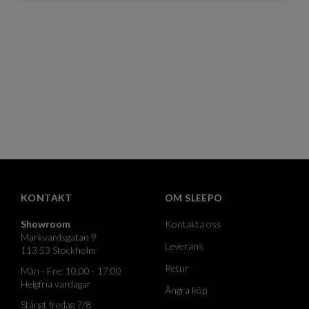
KONTAKT
OM SLEEPO
Showroom
Kontakta oss
Markvardsgatan 9
Leverans
113 53 Stockholm
Retur
Mån - Fre: 10.00 - 17.00
Helgfria vardagar
Ångra köp
Stängt fredag 7/8