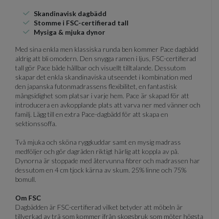
Skandinavisk dagbädd
Stomme i FSC-certifierad tall
Mysiga & mjuka dynor
Med sina enkla men klassiska runda ben kommer Pace dagbädd
aldrig att bli omodern. Den snygga ramen i ljus, FSC-certifierad
tall gör Pace både hållbar och visuellt tilltalande. Dessutom
skapar det enkla skandinaviska utseendet i kombination med
den japanska futonmadrassens flexibilitet, en fantastisk
mångsidighet som platsar i varje hem. Pace är skapad för att
introducera en avkopplande plats att varva ner med vänner och
familj. Lägg till en extra Pace-dagbädd för att skapa en
sektionssoffa.
Två mjuka och sköna ryggkuddar samt en mysig madrass
medföljer och gör dagräden riktigt härlig att koppla av på.
Dynorna är stoppade med återvunna fibrer och madrassen har
dessutom en 4 cm tjock kärna av skum. 25% linne och 75%
bomull.
Om FSC
Dagbädden är FSC-certifierad vilket betyder att möbeln är
tillverkad av trä som kommer ifrån skogsbruk som möter högsta