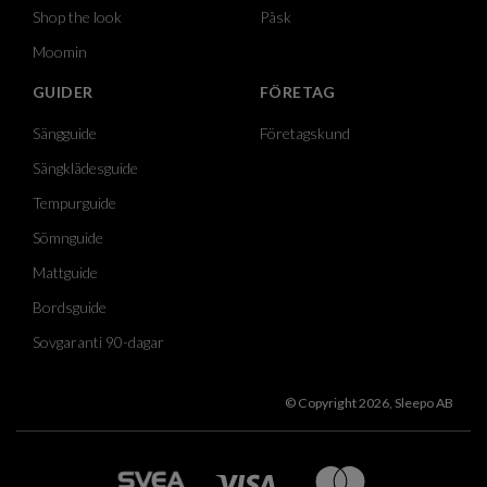
Shop the look
Påsk
Moomin
GUIDER
FÖRETAG
Sängguide
Företagskund
Sängklädesguide
Tempurguide
Sömnguide
Mattguide
Bordsguide
Sovgaranti 90-dagar
© Copyright 2026, Sleepo AB