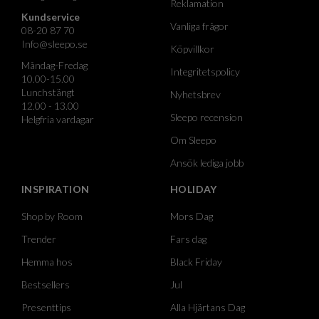
Reklamation
Kundservice
Vanliga frågor
08-20 87 70
Info@sleepo.se
Köpvillkor
Måndag-Fredag
Integritetspolicy
10.00-15.00
Lunchstängt
Nyhetsbrev
12.00 - 13.00
Sleepo recension
Helgfria vardagar
Om Sleepo
Ansök lediga jobb
INSPIRATION
HOLIDAY
Shop by Room
Mors Dag
Trender
Fars dag
Hemma hos
Black Friday
Bestsellers
Jul
Presenttips
Alla Hjärtans Dag