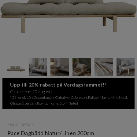
Item
1
of
12
Item
Upp till 20% rabatt på Vardagsrummet!*
1
Gäller t.o.m 10 augusti
of
*Gäller ej: 101 Copenhagen, Chhatwal & Jonsson, Fatboy, Mavis, Mille Notti,
12
Olsson & Jensen, Rowico Home, Stoff, Tinted
KARUP DESIGN
Pace Dagbädd Natur/Linen 200cm