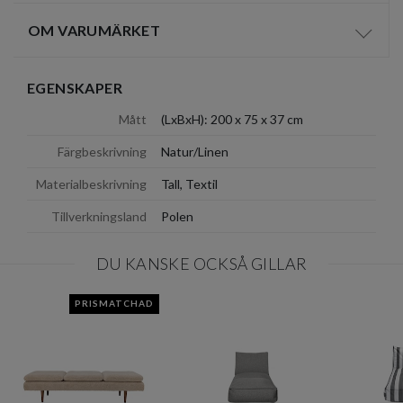
OM VARUMÄRKET
Visa/d
EGENSKAPER
Mått
(LxBxH): 200 x 75 x 37 cm
Färgbeskrivning
Natur/Linen
Materialbeskrivning
Tall, Textil
Tillverkningsland
Polen
DU KANSKE OCKSÅ GILLAR
PRISMATCHAD