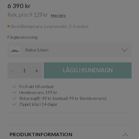
6 390 kr
Rek. pris 9 129 kr
Mer info
Beställningsvara. Leveranstid : 2-3 veckor
Färgbeskrivning
Natur/Linen
Antal
-
+
LÄGG I KUNDVAGN
Fri frakt till ombud
Hemleverans 199 kr
Returavgift: 49 kr (ombud) 99 kr (hemleverans)
Öppet köp i 14 dagar
PRODUKTINFORMATION
Visa/d