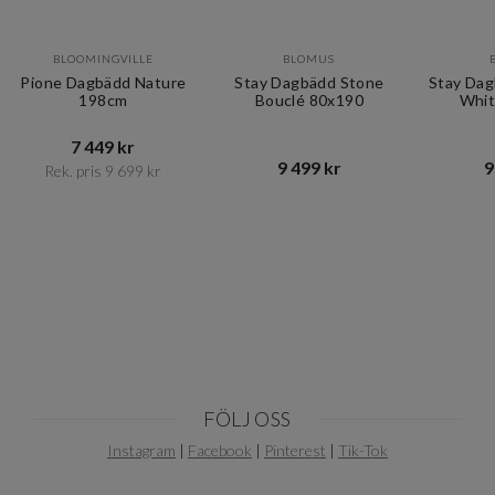
BLOOMINGVILLE
BLOMUS
Pione Dagbädd Nature
Stay Dagbädd Stone
Stay Dag
198cm
Bouclé 80x190
Whit
7 449 kr​​
9 499 kr​​
9
Rek. pris 9 699 kr​​
Item
1
of
3
FÖLJ OSS
Instagram
|
Facebook
|
Pinterest
|
Tik-Tok