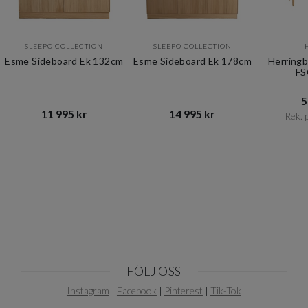
SLEEPO COLLECTION
SLEEPO COLLECTION
Esme Sideboard Ek 132cm
Esme Sideboard Ek 178cm
Herring
FS
5
11 995 kr​​
14 995 kr​​
Rek. p
Item
1
of
10
FÖLJ OSS
Instagram
|
Facebook
|
Pinterest
|
Tik-Tok