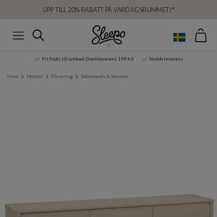
UPP TILL 20% RABATT PÅ VARDAGSRUMMET!*
Var
Sök
Meny
Fri frakt till ombud (hemleverans 199 kr)
Snabb leverans
Hem
Möbler
Förvaring
Sideboards & Skänkar