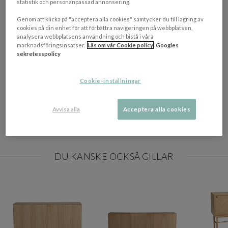
statistik och personanpassad annonsering.
Genom att klicka på "acceptera alla cookies" samtycker du till lagring av
NEDLADDNINGAR
cookies på din enhet för att förbättra navigeringen på webbplatsen,
Visa/d
analysera webbplatsens användning och bistå i våra
marknadsföringsinsatser.
Läs om vår Cookie policy
Googles
sekretesspolicy
EGENSKAPER
Färg
Vitpigmenterad Ek
Cookie-inställningar
Mått
(HxBxD): 50 x 180 x 40 cm
Avvisa alla
Acceptera alla cookies
Materialbeskrivning
Ek
Tillverkningsland
Kina
DU KANSKE OCKSÅ GILLAR