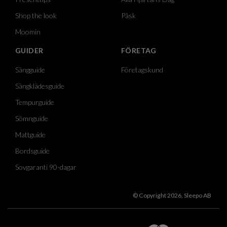
Shop the look
Påsk
Moomin
GUIDER
FÖRETAG
Sängguide
Företagskund
Sängklädesguide
Tempurguide
Sömnguide
Mattguide
Bordsguide
Sovgaranti 90-dagar
© Copyright 2026, Sleepo AB