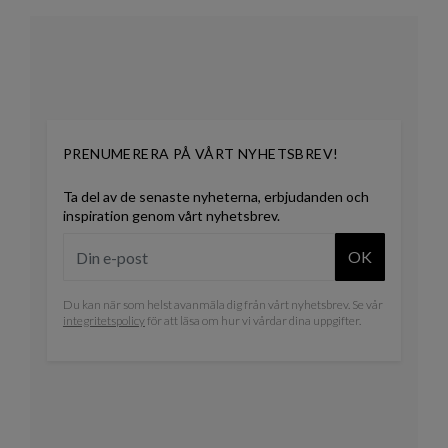
PRENUMERERA PÅ VÅRT NYHETSBREV!
Ta del av de senaste nyheterna, erbjudanden och
inspiration genom vårt nyhetsbrev.
OK
Du kan när som helst avanmäla dig från vårt nyhetsbrev. Se vår
integritetspolicy
för att läsa om hur vi vårdar dina uppgifter.