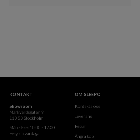
KONTAKT
OM SLEEPO
Showroom
Kontakta oss
Markvardsgatan 9
Leverans
113 53 Stockholm
Retur
Mån - Fre: 10.00 - 17.00
Helgfria vardagar
Ångra köp