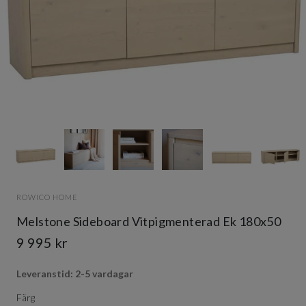
Item
1
of
7
Item
1
ROWICO HOME
of
7
Melstone Sideboard Vitpigmenterad Ek 180x50
9 995 kr
Leveranstid: 2-5 vardagar
Färg