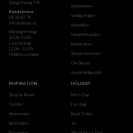
Stängt fredag 7/8
Reklamation
Kundservice
Vanliga frågor
08-20 87 70
Info@sleepo.se
Köpvillkor
Måndag-Fredag
Integritetspolicy
10.00-15.00
Lunchstängt
Nyhetsbrev
12.00 - 13.00
Sleepo recension
Helgfria vardagar
Om Sleepo
Ansök lediga jobb
INSPIRATION
HOLIDAY
Shop by Room
Mors Dag
Trender
Fars dag
Hemma hos
Black Friday
Bestsellers
Jul
Presenttips
Alla Hjärtans Dag