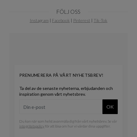
FÖLJ OSS
Instagram
|
Facebook
|
Pinterest
|
Tik-Tok
PRENUMERERA PÅ VÅRT NYHETSBREV!
Ta del av de senaste nyheterna, erbjudanden och
inspiration genom vårt nyhetsbrev.
OK
Du kan när som helst avanmäla dig från vårt nyhetsbrev. Se vår
integritetspolicy
för att läsa om hur vi vårdar dina uppgifter.