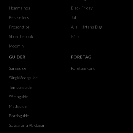
Hemma hos
Black Friday
Bestsellers
Jul
Presenttips
Alla Hjärtans Dag
Shop the look
Påsk
Moomin
GUIDER
FÖRETAG
Sängguide
Företagskund
Sängklädesguide
Tempurguide
Sömnguide
Mattguide
Bordsguide
Sovgaranti 90-dagar