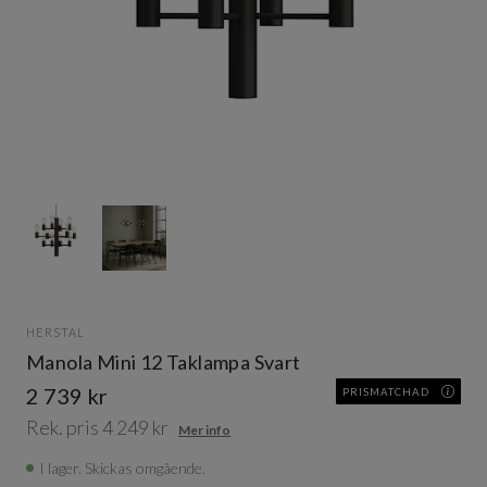
Item
1
of
2
Item
1
of
HERSTAL
2
Manola Mini 12 Taklampa Svart
2 739 kr
PRISMATCHAD
Rek. pris 4 249 kr
Mer info
I lager. Skickas omgående.