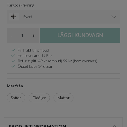
Färgbeskrivning
Svart
Antal
-
+
LÄGG I KUNDVAGN
Fri frakt till ombud
Hemleverans 199 kr
Returavgift: 49 kr (ombud) 99 kr (hemleverans)
Öppet köp i 14 dagar
Mer från
Soffor
Fåtöljer
Mattor
PRODUKTINFORMATION