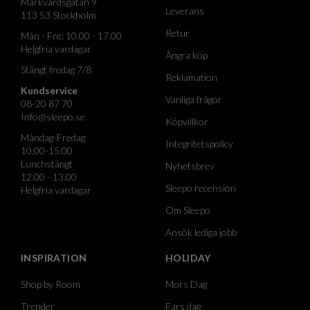
Markvardsgatan 9
Leverans
113 53 Stockholm
Retur
Mån - Fre: 10.00 - 17.00
Helgfria vardagar
Ångra köp
Stängt fredag 7/8
Reklamation
Kundservice
Vanliga frågor
08-20 87 70
Info@sleepo.se
Köpvillkor
Måndag-Fredag
Integritetspolicy
10.00-15.00
Lunchstängt
Nyhetsbrev
12.00 - 13.00
Sleepo recension
Helgfria vardagar
Om Sleepo
Ansök lediga jobb
INSPIRATION
HOLIDAY
Shop by Room
Mors Dag
Trender
Fars dag