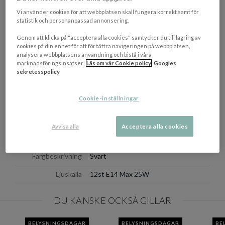
Visa/d
Vi använder cookies för att webbplatsen skall fungera korrekt samt för
statistik och personanpassad annonsering.
EGENSKAPER
Genom att klicka på "acceptera alla cookies" samtycker du till lagring av
cookies på din enhet för att förbättra navigeringen på webbplatsen,
Mått
(ØxH): 44.8 x 37.5 cm
analysera webbplatsens användning och bistå i våra
marknadsföringsinsatser.
Läs om vår Cookie policy
Googles
Ljuskälla ingår
Ja
sekretesspolicy
Monteringsanvisningar
Krokupphäng
Cookie-inställningar
Sladdlängd
250 cm
Materialbeskrivning
Metall
Avvisa alla
Acceptera alla cookies
Tillverkningsland
Kina
Färgbeskrivning
Svart
Ljuskälla
12st E14 Max 25W
DU KANSKE OCKSÅ GILLAR
BELYSNINGSDAGAR
BELYSNINGSDAGAR
BE