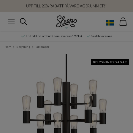
UPP TILL 20% RABATT PÅ VARDAGSRUMMET!*
Var
Sök
Meny
Fri frakt till ombud (hemleverans 199 kr)
Snabb leverans
Hem
Belysning
Taklampor
BELYSNINGSDAGAR