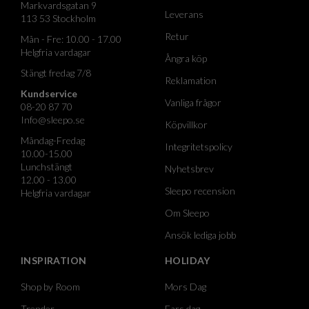
Markvardsgatan 9
Leverans
113 53 Stockholm
Retur
Mån - Fre: 10.00 - 17.00
Helgfria vardagar
Ångra köp
Stängt fredag 7/8
Reklamation
Kundservice
Vanliga frågor
08-20 87 70
Info@sleepo.se
Köpvillkor
Måndag-Fredag
Integritetspolicy
10.00-15.00
Lunchstängt
Nyhetsbrev
12.00 - 13.00
Sleepo recension
Helgfria vardagar
Om Sleepo
Ansök lediga jobb
INSPIRATION
HOLIDAY
Shop by Room
Mors Dag
Trender
Fars dag