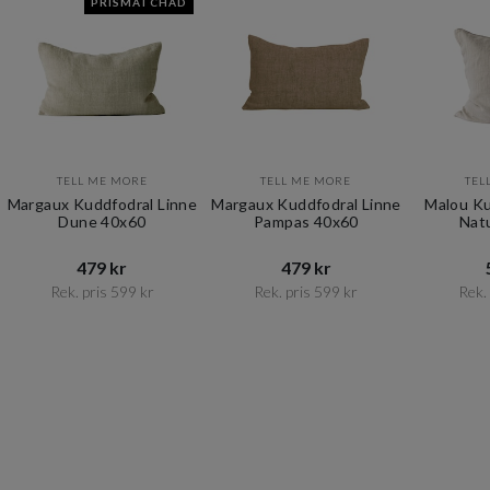
PRISMATCHAD
TELL ME MORE
TELL ME MORE
TEL
Margaux Kuddfodral Linne
Margaux Kuddfodral Linne
Malou Ku
Dune 40x60
Pampas 40x60
Nat
479 kr​​
479 kr​​
Rek. pris 599 kr​​
Rek. pris 599 kr​​
Rek. 
Item
1
of
10