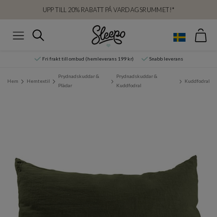
UPP TILL 20% RABATT PÅ VARDAGSRUMMET!*
Var
Sök
Meny
Fri frakt till ombud (hemleverans 199 kr)
Snabb leverans
Prydnadskuddar &
Prydnadskuddar &
Hem
Hemtextil
Kuddfodral
Plädar
Kuddfodral