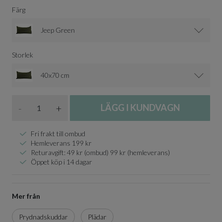
Färg
Jeep Green
Storlek
40x70 cm
Antal
-
+
LÄGG I KUNDVAGN
Fri frakt till ombud
Hemleverans 199 kr
Returavgift: 49 kr (ombud) 99 kr (hemleverans)
Öppet köp i 14 dagar
Mer från
Prydnadskuddar
Plädar