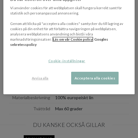
40 x 70 cm
Vi använder cookies för att webbplatsen skall fungera korrekt samt för
statistik och personanpassad annonsering.
Innerkudde ingår ej.
Genom att klicka på "acceptera alla cookies" samtycker du till lagring av
cookies på din enhet för att förbättra navigeringen på webbplatsen,
OM VARUMÄRKET
analysera webbplatsens användning och bistå i våra
Visa/d
marknadsföringsinsatser.
Läs om vår Cookie policy
Googles
sekretesspolicy
EGENSKAPER
Cookie-inställningar
Tillverkningsland
Litauen
Färg
Jeep Green
Avvisa alla
Acceptera alla cookies
Mått
40x70 cm
Materialbeskrivning
100% europeiskt lin
Tvättråd
Max 60 grader
DU KANSKE OCKSÅ GILLAR