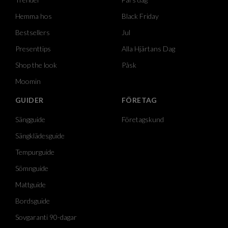
Hemma hos
Black Friday
Bestsellers
Jul
Presenttips
Alla Hjärtans Dag
Shop the look
Påsk
Moomin
GUIDER
FÖRETAG
Sängguide
Företagskund
Sängklädesguide
Tempurguide
Sömnguide
Mattguide
Bordsguide
Sovgaranti 90-dagar