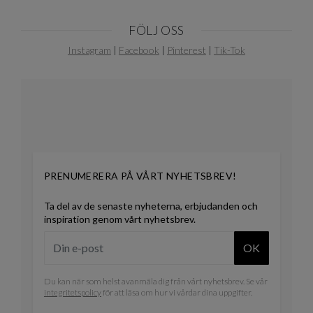
FÖLJ OSS
Instagram
|
Facebook
|
Pinterest
|
Tik-Tok
PRENUMERERA PÅ VÅRT NYHETSBREV!
Ta del av de senaste nyheterna, erbjudanden och
inspiration genom vårt nyhetsbrev.
OK
Du kan när som helst avanmäla dig från vårt nyhetsbrev. Se vår
integritetspolicy
för att läsa om hur vi vårdar dina uppgifter.