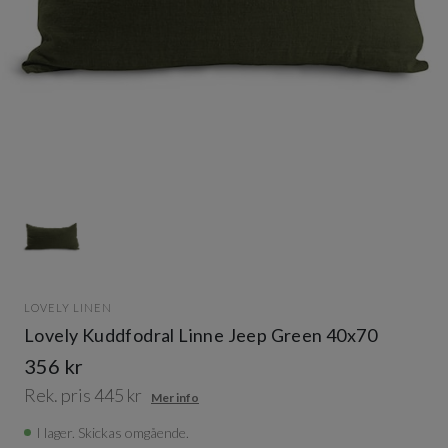
Item
1
of
1
Item
1
LOVELY LINEN
of
Lovely Kuddfodral Linne Jeep Green 40x70
1
356 kr
Rek. pris 445 kr
Mer info
I lager. Skickas omgående.