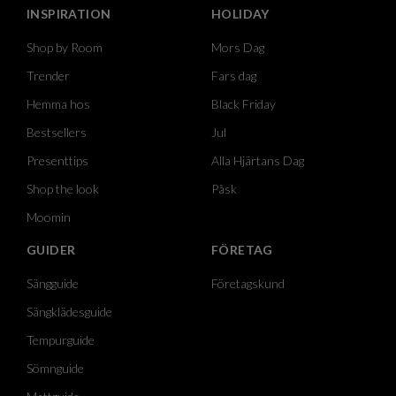
INSPIRATION
HOLIDAY
Shop by Room
Mors Dag
Trender
Fars dag
Hemma hos
Black Friday
Bestsellers
Jul
Presenttips
Alla Hjärtans Dag
Shop the look
Påsk
Moomin
GUIDER
FÖRETAG
Sängguide
Företagskund
Sängklädesguide
Tempurguide
Sömnguide