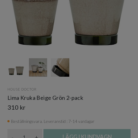
Item
1
of
3
Item
1
HOUSE DOCTOR
of
Lima Kruka Beige Grön 2-pack
3
310 kr
Beställningsvara. Leveranstid : 7-14 vardagar
Antal
-
+
LÄGG I KUNDVAGN