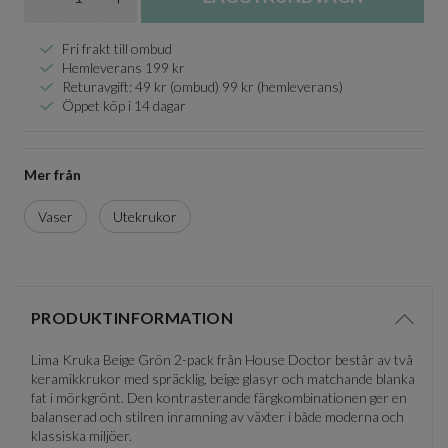
Fri frakt till ombud
Hemleverans 199 kr
Returavgift: 49 kr (ombud) 99 kr (hemleverans)
Öppet köp i 14 dagar
Mer från
Vaser
Utekrukor
PRODUKTINFORMATION
Visa/d
Lima Kruka Beige Grön 2-pack från House Doctor består av två
keramikkrukor med spräcklig, beige glasyr och matchande blanka
fat i mörkgrönt. Den kontrasterande färgkombinationen ger en
balanserad och stilren inramning av växter i både moderna och
klassiska miljöer.