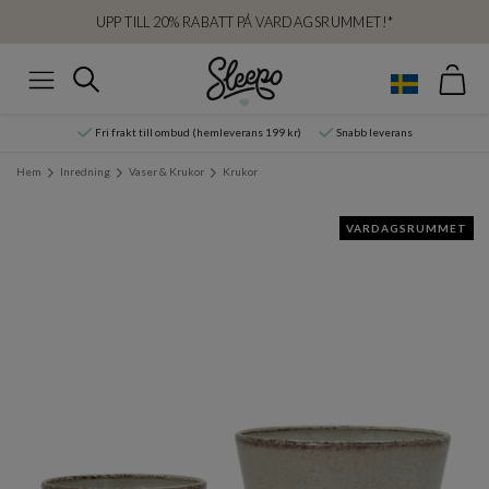
UPP TILL 20% RABATT PÅ VARDAGSRUMMET!*
Var
Sök
Meny
Fri frakt till ombud (hemleverans 199 kr)
Snabb leverans
Hem
Inredning
Vaser & Krukor
Krukor
VARDAGSRUMMET