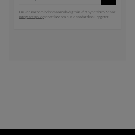
Du kan när som helst avanmäla dig från vårt nyhetsbrev. Se vår
integritetspolicy
för att läsa om hur vi vårdar dina uppgifter.