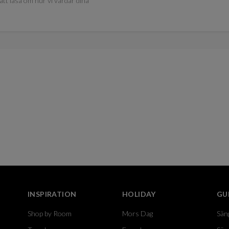
att läsa om hur vi vårdar dina
INSPIRATION
HOLIDAY
GU
Shop by Room
Mors Dag
Sän