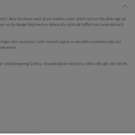
Visa/
da i äkta fårskinn med ull på insidan samt skinn och en fårullskrage på
na har en ljusbeige färg med en dekorativ söm på tofflornas ovansida och
gen sker successivt i takt med att lagret av den äldre modellen säljs slut.
förekomma.
ör stötdämpning. Detta, i kombination med dess lätta vikt, gör det till ett