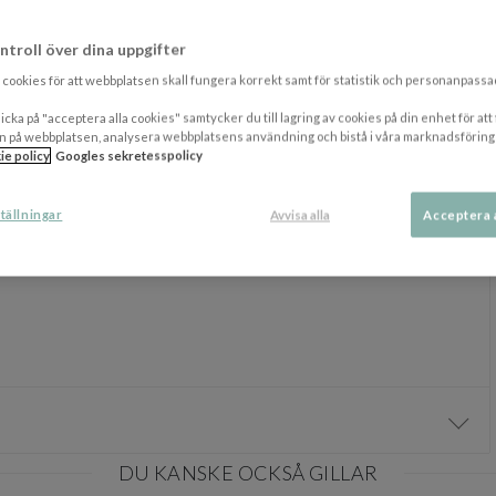
t. Om tofflorna måste tvättas rekommenderar vi att de antingen
grammet. Använd endast ett milt flytande tvättmedel och helst ett
ntroll över dina uppgifter
elvis genom att låta dem torka i normal rumstemperatur. Undvik att
cookies för att webbplatsen skall fungera korrekt samt för statistik och personanpass
 att lägga in lite papper i dem. Användning av en mjuk mockaborste på
icka på "acceptera alla cookies" samtycker du till lagring av cookies på din enhet för att
dess ursprungliga kvalitet. Observera att tofflor med tryck inte är
n på webbplatsen, analysera webbplatsens användning och bistå i våra marknadsföring
ie policy
Googles sekretesspolicy
tällningar
Avvisa alla
Acceptera 
Visa/
DU KANSKE OCKSÅ GILLAR