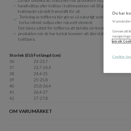
Du bör undvika att tvätta den här produkten så länge som möjlig
handtvättas eller tvättas i tvättmaskinen vid 30 grader på ullpro
tvättmedel särskilt framställt för ull.
Du har ko
Torkning av tofflorna bör göras så naturligt som möjligt, exemp
Vi använder 
torka i direkt solljus eller nära ett element.
Det bästa sättet för tofflorna att behålla sin form efter tvätt är
Genom att kl
produkten när de har torkat kommer att återställa produkten till 
navigeringe
tvättbara.
om vår Cook
Storlek (EU)
Fotlängd (cm)
Cookie-ins
36
23-23,7
37
23,7-24,4
38
24,4-25
39
25-25,8
40
25,8-26,4
41
26,4-27
42
27-27,8
OM VARUMÄRKET