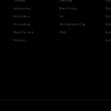
Trender
Fars dag
Sän
Hemma hos
Black Friday
Tem
Bestsellers
Jul
Söm
Presenttips
Alla Hjärtans Dag
Mat
Shop the look
Påsk
Bor
Moomin
Sov