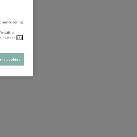
ad annonsering.
 förbättra
sinsatser.
Läs
alla cookies
dölj