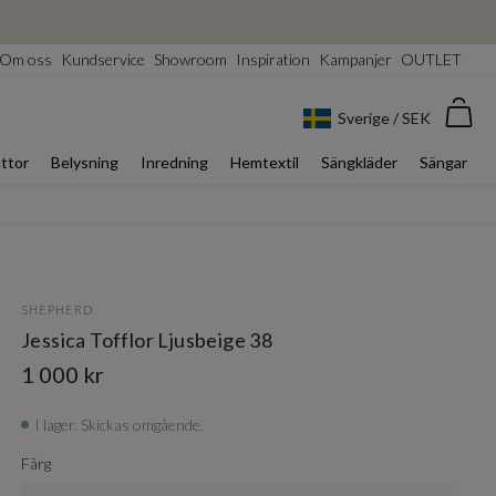
Om oss
Kundservice
Showroom
Inspiration
Kampanjer
OUTLET
Var
Sverige / SEK
ttor
Belysning
Inredning
Hemtextil
Sängkläder
Sängar
SHEPHERD
Jessica Tofflor Ljusbeige 38
1 000 kr
I lager. Skickas omgående.
Färg