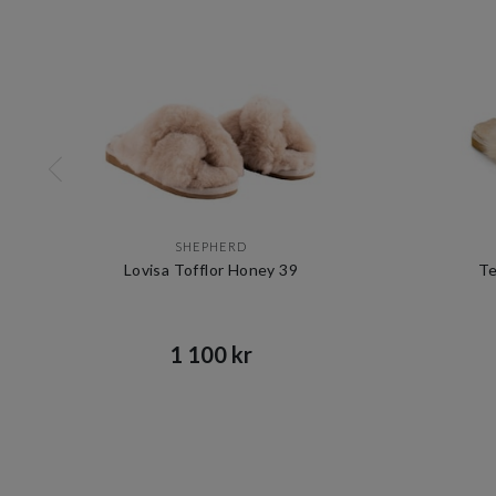
SHEPHERD
Lovisa Tofflor Honey 39
Te
1 100 kr​​
Item
1
of
10