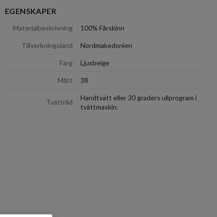
EGENSKAPER
dölj
Materialbeskrivning
100% Fårskinn
Tillverkningsland
Nordmakedonien
Färg
Ljusbeige
Mått
38
Handtvätt eller 30 graders ullprogram i
Tvättråd
tvättmaskin.