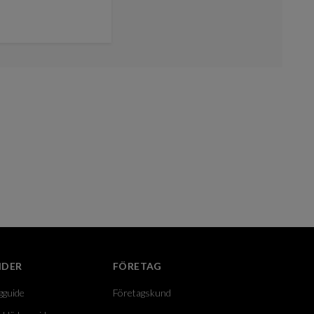
IDER
FÖRETAG
gguide
Företagskund