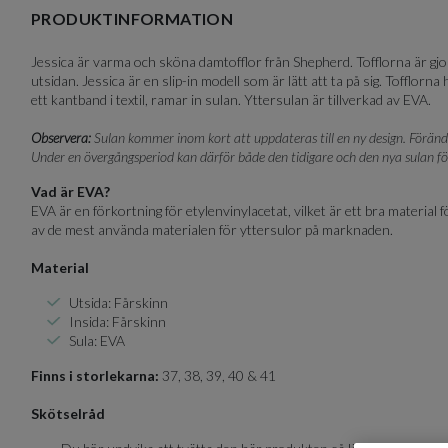
of
PRODUKTINFORMATION
6
Jessica är varma och sköna damtofflor från Shepherd. Tofflorna är gjor
utsidan. Jessica är en slip-in modell som är lätt att ta på sig. Tofflor
ett kantband i textil, ramar in sulan. Yttersulan är tillverkad av EVA.
Observera:
Sulan kommer inom kort att uppdateras till en ny design. Förändrin
Under en övergångsperiod kan därför både den tidigare och den nya sulan 
Vad är EVA?
EVA är en förkortning för etylenvinylacetat, vilket är ett bra material f
av de mest använda materialen för yttersulor på marknaden.
Material
Utsida: Fårskinn
Insida: Fårskinn
Sula: EVA
Finns i storlekarna:
37, 38, 39, 40 & 41
Skötselråd