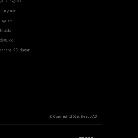
gklädesguide
purguide
nguide
tguide
dsguide
garanti 90-dagar
© Copyright 2026, Sleepo AB