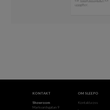
vår
integritetspolicy
för 
uppgifter.
KONTAKT
OM SLEEPO
Showroom
Kontakta oss
Markvardsgatan 9