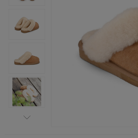
Item
1
of
6
Item
1