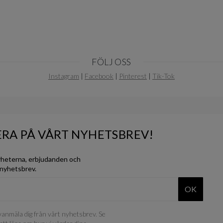
FÖLJ OSS
Instagram
|
Facebook
|
Pinterest
|
Tik-Tok
RA PÅ VÅRT NYHETSBREV!
yheterna, erbjudanden och
 nyhetsbrev.
OK
anmäla dig från vårt nyhetsbrev. Se