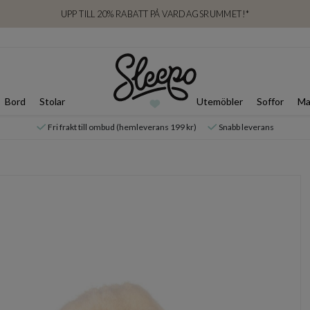
UPP TILL 20% RABATT PÅ VARDAGSRUMMET!*
Bord
Stolar
Utemöbler
Soffor
Ma
Fri frakt till ombud (hemleverans 199 kr)
Snabb leverans